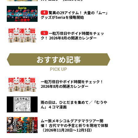
驚異の29アイテム！ 大量の「ムー」
グッズがSeriaを侵略開始
一粒万倍日やボイド時間をチェッ
ク！ 2026年8月の開運カレンダー
おすすめ記事
PICK UP
一粒万倍日やボイド時間をチェック！
2026年8月の開運カレンダー
雨の日は、ひとだまを集めて／「むうや
ん」４コマ漫画
ムー旅メキシコ＆グアテマラツアー開
催！ 古代マヤの予言と祈りを現地で体験
（2026年11月28日～12月5日）