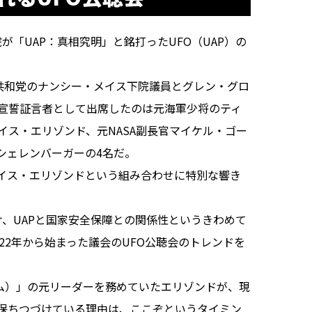
院が「UAP：真相究明」と銘打ったUFO（UAP）の
共和党のナンシー・メイス下院議員とグレン・グロ
宣誓証言者として出席したのは元海軍少将のティ
イス・エリゾンド、元NASA副長官マイケル・ゴー
シェレンバーガーの4名だ。
イス・エリゾンドという組み合わせに特別な響き
かけ、UAPと国家安全保障との関係性というきわめて
22年から始まった議会のUFO公聴会のトレンドを
ラム）」の元リーダーを務めていたエリゾンドが、現
を保ちつづけている理由は、ここぞというタイミン