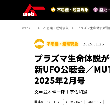
不思議・超常現象
歴史
webムー
不思議・超常現象
プラズマ生命体説が注目
不思議・超常現象
2025.01.26
プラズマ生命体説が
新UFO公聴会／M
2025年2月号
文＝並木伸一郎＋宇佐和通
関連キーワード：
UFO・UAP
MUTube