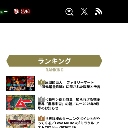
ュー
告知
ランキング
RANKING
圧倒的巨大！ ファミリーマート
「45%増量作戦」に隠された数秘と予言
＜新刊＞総力特集 知られざる死後
世界「霊界宇宙」の謎／ムー2026年9月
号のお知らせ
世界規模のターニングポイントがや
ってくる／Love Me Do の｢ミラクル･ア
ストロロジー｣2026年8月