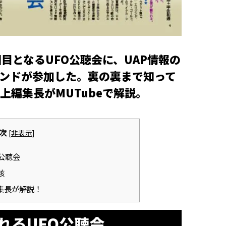
回目となるUFO公聴会に、UAP情報の
ンドが参加した。裏の裏まで知って
上編集長がMUTubeで解説。
次
[
非表示
]
公聴会
核
集長が解説！
れるUFO公聴会