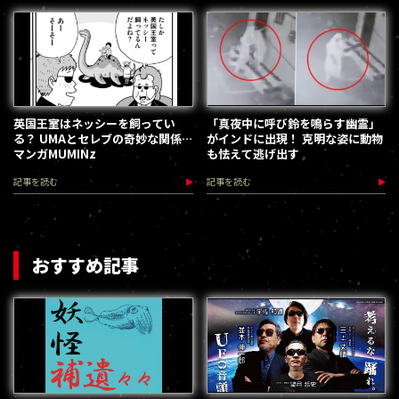
英国王室はネッシーを飼ってい
「真夜中に呼び鈴を鳴らす幽霊」
る？ UMAとセレブの奇妙な関係…
がインドに出現！ 克明な姿に動物
マンガMUMINz
も怯えて逃げ出す
記事を読む
記事を読む
おすすめ記事