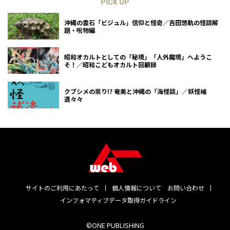
PICK UP
沖縄の霊石「ビジュル」信仰と怪奇／吉田悠軌の怪談解
題・呪物編
昭和オカルトとしての「秘境」「人外魔境」へようこ
そ！／昭和こどもオカルト回顧録
クブシメの祟り!? 奄美と沖縄の「海怪談」／妖怪補
遺々々
サイトのご利用にあたって
個人情報について
お問い合わせ
インフォマティブデータ取得ガイドライン
©ONE PUBLISHING