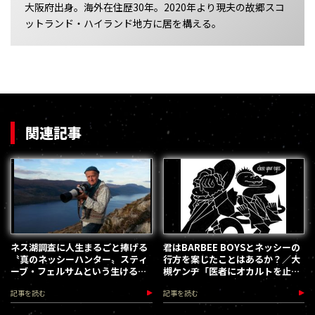
大阪府出身。海外在住歴30年。2020年より現夫の故郷スコ
ットランド・ハイランド地方に居を構える。
関連記事
ネス湖調査に人生まるごと捧げる
君はBARBEE BOYSとネッシーの
〝真のネッシーハンター〟スティ
行方を案じたことはあるか？／大
ーブ・フェルサムという生ける伝
槻ケンヂ「医者にオカルトを止め
説について／ネス湖現地レポート
られた男」新2回(第22回)
記事を読む
記事を読む