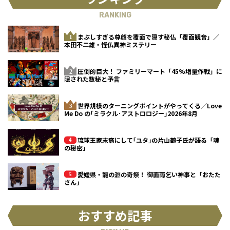
RANKING
まぶしすぎる尊顔を覆面で隠す秘仏「覆面観音」／
本田不二雄・怪仏異神ミステリー
圧倒的巨大！ ファミリーマート「45%増量作戦」に
隠された数秘と予言
世界規模のターニングポイントがやってくる／Love
Me Do の｢ミラクル･アストロロジー｣2026年8月
琉球王家末裔にして｢ユタ｣の片山鶴子氏が語る「魂
の秘密」
愛媛県・龍の淵の奇祭！ 御面雨乞い神事と「おたた
さん」
おすすめ記事