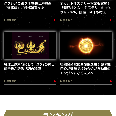
クブシメの祟り!? 奄美と沖縄の
オカルトミステリー検定も実施！
「海怪談」／妖怪補遺々々
「新郷村×ムー ミステリーキャン
プⅤ 2026」開催…今年も考える
な、踊れ！（2026.9.12）
記事を読む
記事を読む
琉球王家末裔にして｢ユタ｣の片山
核融合発電に革命的進展！ 放射能
鶴子氏が語る「魂の秘密」
汚染が皆無で核融合炉が自動車の
エンジンになる未来へ
記事を読む
記事を読む
ランキング