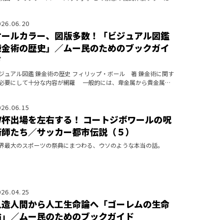
けられたオカルト・コードを、ムー目線で深掘りしていこう。
026.06.20
オールカラー、図版多数！「ビジュアル図鑑
錬金術の歴史」／ムー民のためのブックガイ
ド
ジュアル図鑑 錬金術の歴史 フィリップ・ボール 著 錬金術に関す
必要にして十分な内容が網羅 一般的には、卑金属から貴金属
主として黄金）を錬成する技術として知られる錬金術は、著者によ
ば「人間の
026.06.15
Ｗ杯出場を左右する！ コートジボワールの呪
術師たち／サッカー都市伝説（５）
界最大のスポーツの祭典にまつわる、ウソのような本当の話。
026.04.25
人造人間から人工生命論へ「ゴーレムの生命
論」／ムー民のためのブックガイド