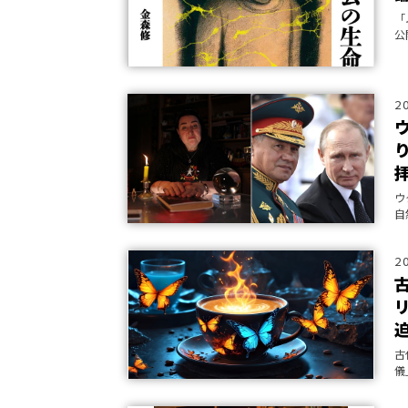
「
公
2
ウ
自
術
2
古
儀
新