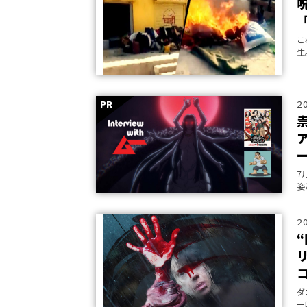
こ
生
2
7
姿
そ
た
2
ダ
ー