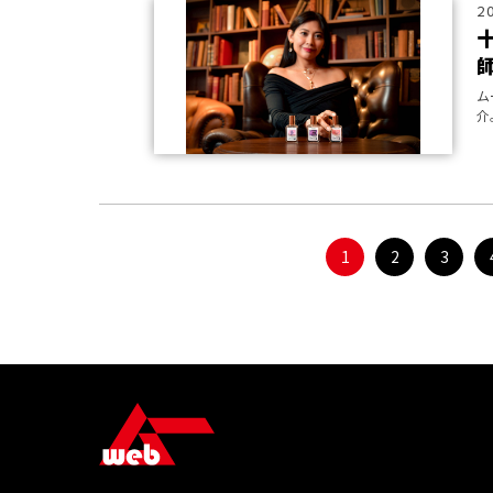
2
ム
介
1
2
3