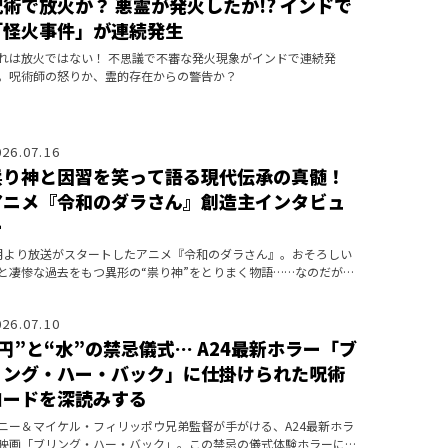
呪術で放火か？ 悪霊が発火したか!? インドで
「怪火事件」が連続発生
れは放火ではない！ 不思議で不審な発火現象がインドで連続発
。呪術師の怒りか、霊的存在からの警告か？
026.07.16
祟り神と因習を笑って語る現代伝承の真髄！
アニメ『令和のダラさん』創造主インタビュ
ー
月より放送がスタートしたアニメ『令和のダラさん』。おそろしい
と凄惨な過去をもつ異形の“祟り神”をとりまく物語……なのだが、
こには読者を考察沼に引き入れる巧妙な仕掛けが張り巡らされてい
！？
026.07.10
“円”と“水”の禁忌儀式… A24最新ホラー「ブ
リング・ハー・バック」に仕掛けられた呪術
コードを深読みする
ニー＆マイケル・フィリッポウ兄弟監督が手がける、A24最新ホラ
映画「ブリング・ハー・バック」。この禁忌の儀式体験ホラーに仕