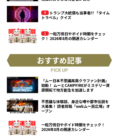
トランプ大統領も当事者!? 「タイム
トラベル」クイズ
一粒万倍日やボイド時間をチェッ
ク！ 2026年8月の開運カレンダー
おすすめ記事
PICK UP
「ムー日本不思議再興クラファン計画」
始動！ ムーとCAMPFIREがミステリー資
源開拓で地方創生を加速します
不思議な体験談、身近な噂や都市伝説を
大募集！ 読者投稿「webムー民広場」オ
ープン
一粒万倍日やボイド時間をチェック！
2026年8月の開運カレンダー