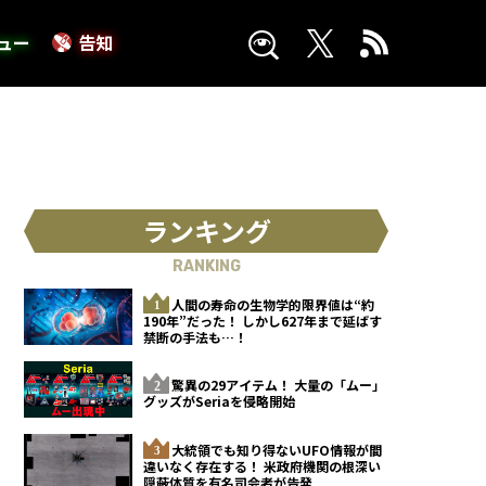
ュー
告知
ランキング
RANKING
人間の寿命の生物学的限界値は“約
190年”だった！ しかし627年まで延ばす
禁断の手法も…！
驚異の29アイテム！ 大量の「ムー」
グッズがSeriaを侵略開始
大統領でも知り得ないUFO情報が間
違いなく存在する！ 米政府機関の根深い
隠蔽体質を有名司会者が告発