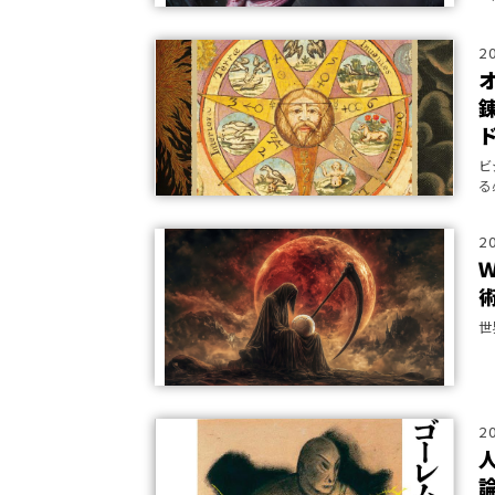
掛
2
ビ
る
（
れ
2
世
2