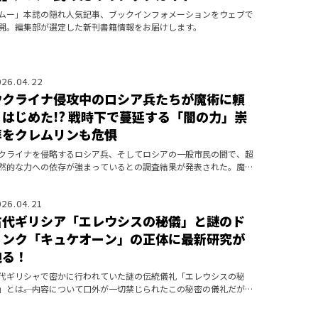
ムー」本誌の隠れ人気記事、ブックインフォメーションをウェブで
開。編集部が選定した新刊書籍情報をお届けします。
026.04.22
ウクライナ侵攻中のロシア兵たちが魔術に頼
りはじめた!? 戦時下で蔓延する「闇の力」崇
拝をクレムリンも危惧
クライナを侵略するロシア兵、そしてロシアの一般市民の間で、超
然的な力への依存が強まっているとの調査結果が発表された。魔
、護符、占い… 先が見えない不安の裏返しか!?
026.04.21
古代ギリシア「エレウシスの秘儀」と謎のド
リンク「キュケオーン」の正体に最新研究が
迫る！
代ギリシャで密かに行われていた謎の伝統儀礼「エレウシスの秘
」とは――。内容について口外が一切禁じられたこの秘密の儀礼だが、
たな研究ではドラッグが使われていた可能性が示唆されている。