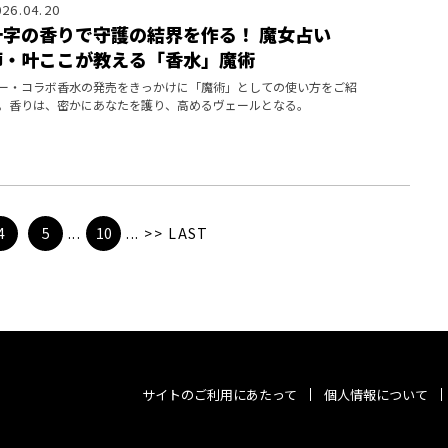
026.04.20
十字の香りで守護の結界を作る！ 魔女占い
師・叶ここが教える「香水」魔術
ー・コラボ香水の発売をきっかけに「魔術」としての使い方をご紹
。香りは、密かにあなたを護り、高めるヴェールとなる。
4
5
...
10
...
>>
LAST
サイトのご利用にあたって
個人情報について