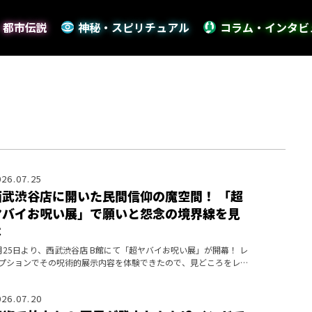
・都市伝説
神秘・スピリチュアル
コラム・インタビ
026.07.25
西武渋谷店に開いた民間信仰の魔空間！ 「超
ヤバイお呪い展」で願いと怨念の境界線を見
よ
月25日より、西武渋谷店 B館にて「超ヤバイお呪い展」が開幕！ レ
プションでその呪術的展示内容を体験できたので、見どころをレポ
トしよう。
026.07.20