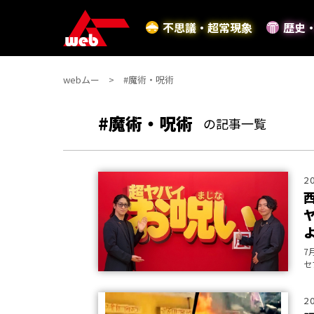
不思議・超常現象
歴史
webムー
#魔術・呪術
#魔術・呪術
の記事一覧
2
7
セ
ー
2