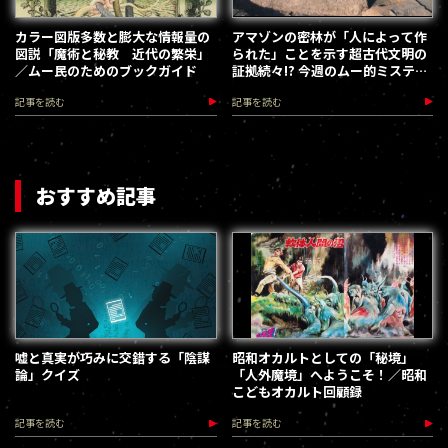
カラー図版多数と膨大な情報量の
アマゾンの密林が「人によって作
図説「魔術と秘教 近代の繁栄」
られた」ことを示す超古代文明の
／ムー民のためのブックガイド
証拠続々!? 今週のムー的ミステリ
ーニュース７選
記事を読む
記事を読む
おすすめ記事
嘘と真実が巧みに交錯する「陰謀
昭和オカルトとしての「秘境」
論」クイズ
「人外魔境」へようこそ！／昭和
こどもオカルト回顧録
記事を読む
記事を読む