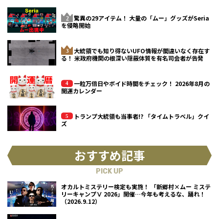
驚異の29アイテム！ 大量の「ムー」グッズがSeria
を侵略開始
大統領でも知り得ないUFO情報が間違いなく存在す
る！ 米政府機関の根深い隠蔽体質を有名司会者が告発
一粒万倍日やボイド時間をチェック！ 2026年8月の
開運カレンダー
トランプ大統領も当事者!? 「タイムトラベル」クイ
ズ
おすすめ記事
PICK UP
オカルトミステリー検定も実施！ 「新郷村×ムー ミステ
リーキャンプⅤ 2026」開催…今年も考えるな、踊れ！
（2026.9.12）