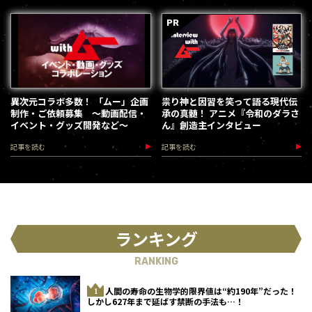
異次元コラボ多数！ 「ムー」企画
祟り神と因習を笑って語る現代伝
制作・ご依頼募集 ～動画配信・
承の真髄！ アニメ『令和のダラさ
イベント・グッズ開発など～
ん』創造主インタビュー
記事を読む
記事を読む
ランキング
RANKING
人間の寿命の生物学的限界値は“約190年”だった！
しかし627年まで延ばす禁断の手法も…！