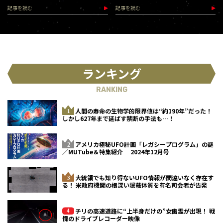
記事を読む
記事を読む
ランキング
RANKING
人間の寿命の生物学的限界値は“約190年”だった！
しかし627年まで延ばす禁断の手法も…！
アメリカ極秘UFO計画「レガシープログラム」の謎
／MUTube＆特集紹介 2024年12月号
大統領でも知り得ないUFO情報が間違いなく存在す
る！ 米政府機関の根深い隠蔽体質を有名司会者が告発
チリの高速道路に“上半身だけの”女幽霊が出現！ 戦
慄のドライブレコーダー映像