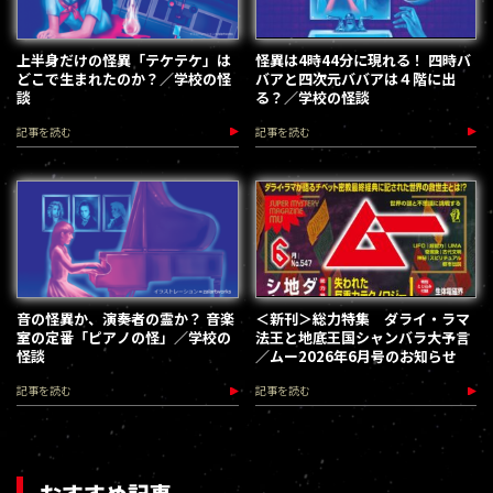
上半身だけの怪異「テケテケ」は
怪異は4時44分に現れる！ 四時バ
どこで生まれたのか？／学校の怪
バアと四次元ババアは４階に出
談
る？／学校の怪談
記事を読む
記事を読む
音の怪異か、演奏者の霊か？ 音楽
＜新刊＞総力特集 ダライ・ラマ
室の定番「ピアノの怪」／学校の
法王と地底王国シャンバラ大予言
怪談
／ムー2026年6月号のお知らせ
記事を読む
記事を読む