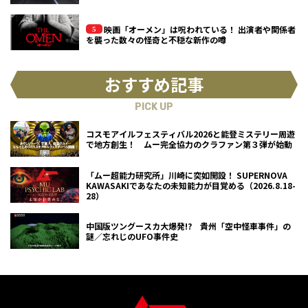
映画「オーメン」は呪われている！ 出演者や関係者
を襲った数々の怪奇と不穏な新作の噂
おすすめ記事
PICK UP
コスモアイルフェスティバル2026と能登ミステリー周遊
で地方創生！ ムー完全協力のクラファン第３弾が始動
「ムー超能力研究所」川崎に突如開設！ SUPERNOVA
KAWASAKIであなたの未知能力が目覚める（2026.8.18-
28）
中国版ツングースカ大爆発!? 貴州「空中怪車事件」の
謎／忘れじのUFO事件史