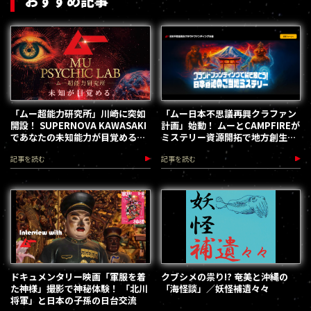
おすすめ記事
「ムー超能力研究所」川崎に突如
「ムー日本不思議再興クラファン
開設！ SUPERNOVA KAWASAKI
計画」始動！ ムーとCAMPFIREが
であなたの未知能力が目覚める
ミステリー資源開拓で地方創生を
（2026.8.18-28）
加速します
記事を読む
記事を読む
ドキュメンタリー映画「軍服を着
クブシメの祟り!? 奄美と沖縄の
た神様」撮影で神秘体験！ 「北川
「海怪談」／妖怪補遺々々
将軍」と日本の子孫の日台交流