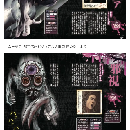
「ムー認定! 都市伝説ビジュアル大事典 怪の巻」より