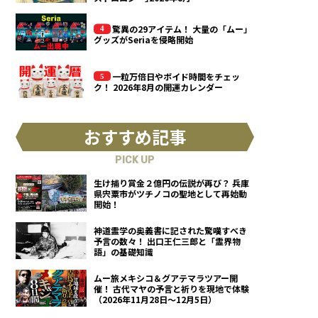
驚異の29アイテム！ 大量の「ムー」
グッズがSeriaを侵略開始
一粒万倍日やボイド時間をチェッ
ク！ 2026年8月の開運カレンダー
おすすめ記事
PICK UP
生け捕り賞金２億円の伝説が再び？ 兵庫
県宍粟市がツチノコの聖地として再始動
開始！
神道霊学の奥義書に記された驚嘆すべき
予言の数々！ 出口王仁三郎と「霊界物
語」の基礎知識
ムー旅メキシコ＆グアテマラツアー開
催！ 古代マヤの予言と祈りを現地で体験
（2026年11月28日～12月5日）