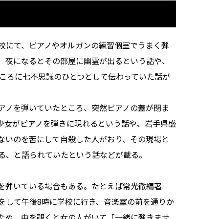
校にて、ピアノやオルガンの練習個室でうまく弾
、夜になるとその部屋に幽霊が出るという話や、
半ころに七不思議のひとつとして伝わっていた話が
アノを弾いていたところ、突然ピアノの蓋が閉ま
少女がピアノを弾きに現れるという話や、岩手県盛
ないのを苦にして自殺した人がおり、その現場と
る、と語られていたという話などが載る。
を弾いている場合もある。たとえば常光徹編著
をして午後8時に学校に行き、音楽室の前を通りか
ため、中を覗くと女の人がいて「一緒に弾きませ