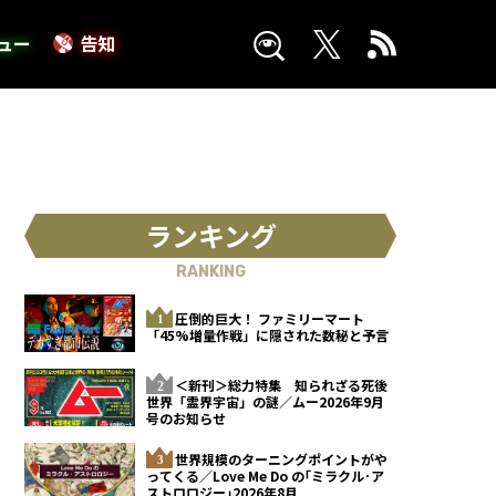
ュー
告知
ランキング
RANKING
圧倒的巨大！ ファミリーマート
「45%増量作戦」に隠された数秘と予言
＜新刊＞総力特集 知られざる死後
世界「霊界宇宙」の謎／ムー2026年9月
号のお知らせ
世界規模のターニングポイントがや
ってくる／Love Me Do の｢ミラクル･ア
ストロロジー｣2026年8月