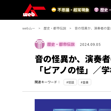
不思議・超常現象
歴史
webムー
歴史・都市伝説
音の怪異か、演奏者の霊
歴史・都市伝説
2024.09.05
音の怪異か、演奏者
「ピアノの怪」／学
関連キーワード：
怪談
音楽