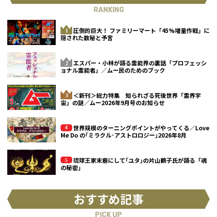
RANKING
圧倒的巨大！ ファミリーマート「45%増量作戦」に
隠された数秘と予言
エスパー・小林が語る霊能界の裏話「プロフェッシ
ョナル霊能者」／ムー民のためのブック
＜新刊＞総力特集 知られざる死後世界「霊界宇
宙」の謎／ムー2026年9月号のお知らせ
世界規模のターニングポイントがやってくる／Love
Me Do の｢ミラクル･アストロロジー｣2026年8月
琉球王家末裔にして｢ユタ｣の片山鶴子氏が語る「魂
の秘密」
おすすめ記事
PICK UP