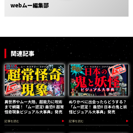
webムー編集部
関連記事
異世界やムー大陸、超能力に呪術
ぬりかべに出会ったらどうする？
まで網羅！「ムー認定! 最恐!! 超常
「ムー認定！ 最恐!! 日本の鬼と妖
怪奇現象ビジュアル大事典」発売
怪ビジュアル大事典」発売
記事を読む
記事を読む