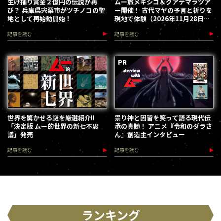
生け捕り賞金２億円の伝説が再
ムー旅メキシコ＆グアテマラツア
び？ 兵庫県宍粟市がツチノコの聖
ー開催！ 古代マヤの予言と祈りを
地として再始動開始！
現地で体験（2026年11月28日～
12月5日）
記事を読む
記事を読む
世界を驚かせる謎を厳選紹介!!
祟り神と因習を笑って語る現代伝
「決定版 ムー的世界の新七不思
承の真髄！ アニメ『令和のダラさ
議」発売
ん』創造主インタビュー
記事を読む
記事を読む
ランキング