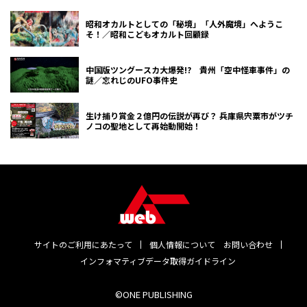
昭和オカルトとしての「秘境」「人外魔境」へようこ
そ！／昭和こどもオカルト回顧録
中国版ツングースカ大爆発!? 貴州「空中怪車事件」の
謎／忘れじのUFO事件史
生け捕り賞金２億円の伝説が再び？ 兵庫県宍粟市がツチ
ノコの聖地として再始動開始！
サイトのご利用にあたって
個人情報について
お問い合わせ
インフォマティブデータ取得ガイドライン
©ONE PUBLISHING