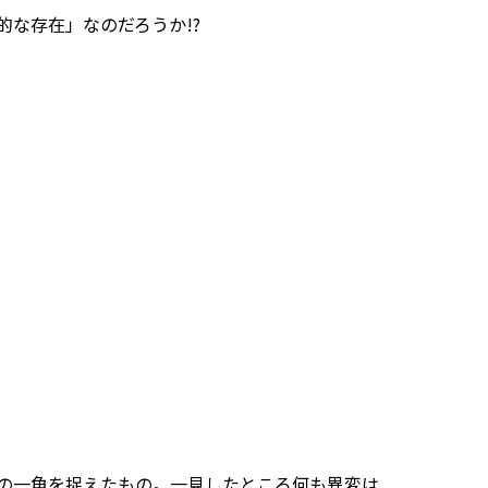
存在」なのだろうか――!?
の一角を捉えたもの。一見したところ何も異変は