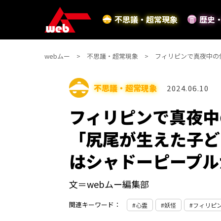
不思議・超常現象
歴史
webムー
不思議・超常現象
フィリピンで真夜中の
不思議・超常現象
2024.06.10
フィリピンで真夜中
「尻尾が生えた子ど
はシャドーピープル
文＝webムー編集部
関連キーワード：
心霊
妖怪
フィリピ