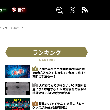
ュー
告知
プルか、妖怪か？
ランキング
RANKING
人間の寿命の生物学的限界値は“約
190年”だった！ しかし627年まで延ばす
禁断の手法も…！
大統領でも知り得ないUFO情報が間
違いなく存在する！ 米政府機関の根深い
隠蔽体質を有名司会者が告発
驚異の29アイテム！ 大量の「ムー」
グッズがSeriaを侵略開始