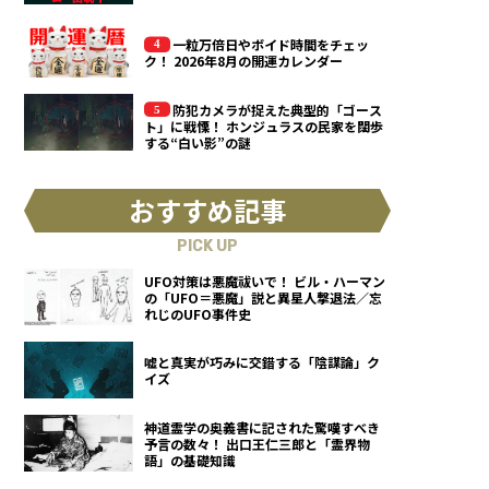
一粒万倍日やボイド時間をチェッ
ク！ 2026年8月の開運カレンダー
防犯カメラが捉えた典型的「ゴース
ト」に戦慄！ ホンジュラスの民家を闊歩
する“白い影”の謎
おすすめ記事
PICK UP
UFO対策は悪魔祓いで！ ビル・ハーマン
の「UFO＝悪魔」説と異星人撃退法／忘
れじのUFO事件史
嘘と真実が巧みに交錯する「陰謀論」ク
イズ
神道霊学の奥義書に記された驚嘆すべき
予言の数々！ 出口王仁三郎と「霊界物
語」の基礎知識