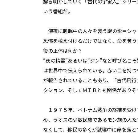
解き明かしていく『古代の宇宙人』シリー
いう番組だ。
深夜に睡眠中の人々を襲う謎の影＝シャ
恐怖を植え付けるだけではなく、命を奪う
役の正体は何か？
“夜の精霊”あるいは“ジン”など呼び名こ
は世界中で伝えられている。赤い目を持つ
が報告されていることもあり、「古代飛行
クション、そしてＭＩＢとも関係がありそ
１９７５年、ベトナム戦争の終結を受け
め、ラオスの少数民族であるモン族の人た
なくして、移民の多くが就寝中に命を落と