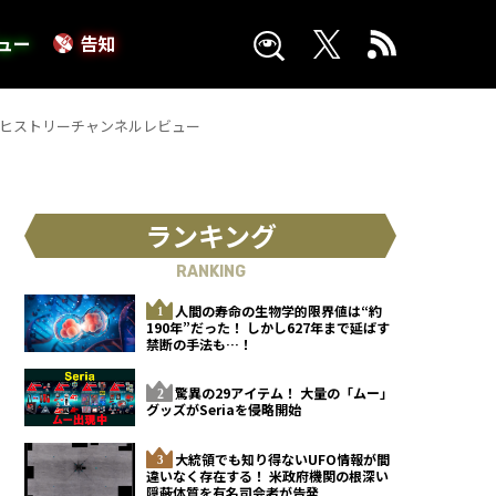
ュー
告知
・ヒストリーチャンネルレビュー
ランキング
RANKING
人間の寿命の生物学的限界値は“約
190年”だった！ しかし627年まで延ばす
禁断の手法も…！
驚異の29アイテム！ 大量の「ムー」
グッズがSeriaを侵略開始
大統領でも知り得ないUFO情報が間
違いなく存在する！ 米政府機関の根深い
隠蔽体質を有名司会者が告発