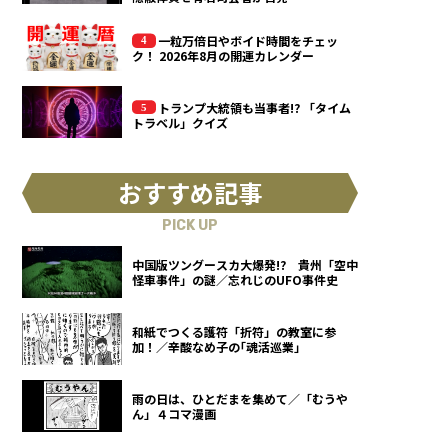
一粒万倍日やボイド時間をチェッ
ク！ 2026年8月の開運カレンダー
トランプ大統領も当事者!? 「タイム
トラベル」クイズ
おすすめ記事
PICK UP
中国版ツングースカ大爆発!? 貴州「空中
怪車事件」の謎／忘れじのUFO事件史
和紙でつくる護符「折符」の教室に参
加！／辛酸なめ子の｢魂活巡業｣
雨の日は、ひとだまを集めて／「むうや
ん」４コマ漫画