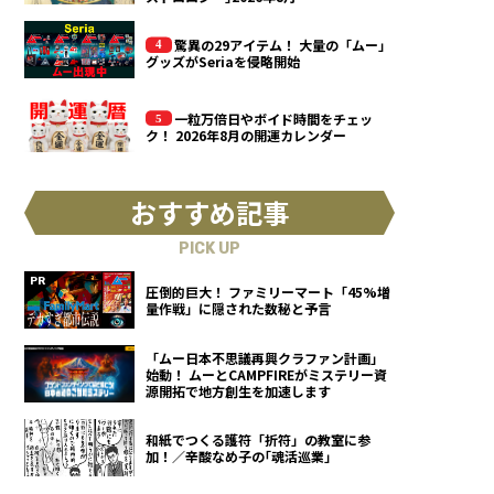
驚異の29アイテム！ 大量の「ムー」
グッズがSeriaを侵略開始
一粒万倍日やボイド時間をチェッ
ク！ 2026年8月の開運カレンダー
おすすめ記事
PICK UP
圧倒的巨大！ ファミリーマート「45%増
量作戦」に隠された数秘と予言
「ムー日本不思議再興クラファン計画」
始動！ ムーとCAMPFIREがミステリー資
源開拓で地方創生を加速します
和紙でつくる護符「折符」の教室に参
加！／辛酸なめ子の｢魂活巡業｣