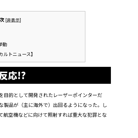
次
[
非表示
]
挙動
カルトニュース】
反応!?
を目的として開発されたレーザーポインターだ
な製品が（主に海外で）出回るようになった。し
て航空機などに向けて照射すれば重大な犯罪とな