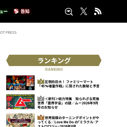
ュー
告知
 PRESS
ランキング
RANKING
圧倒的巨大！ ファミリーマート
「45%増量作戦」に隠された数秘と予言
＜新刊＞総力特集 知られざる死後
世界「霊界宇宙」の謎／ムー2026年9月
号のお知らせ
世界規模のターニングポイントがや
ってくる／Love Me Do の｢ミラクル･ア
ストロロジー｣2026年8月