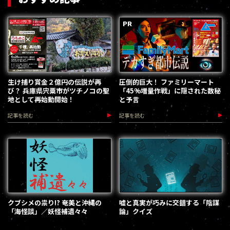
生け捕り賞金２億円の伝説が再
圧倒的巨大！ ファミリーマート
び？ 兵庫県宍粟市がツチノコの聖
「45%増量作戦」に隠された数秘
地として再始動開始！
と予言
記事を読む
記事を読む
クブシメの祟り!? 奄美と沖縄の
嘘と真実が巧みに交錯する「陰謀
「海怪談」／妖怪補遺々々
論」クイズ