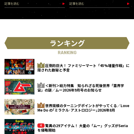
記事を読む
記事を読む
ランキング
RANKING
圧倒的巨大！ ファミリーマート「45%増量作戦」に
隠された数秘と予言
＜新刊＞総力特集 知られざる死後世界「霊界宇
宙」の謎／ムー2026年9月号のお知らせ
世界規模のターニングポイントがやってくる／Love
Me Do の｢ミラクル･アストロロジー｣2026年8月
驚異の29アイテム！ 大量の「ムー」グッズがSeria
を侵略開始