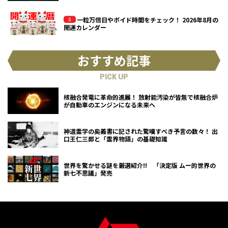
一粒万倍日やボイド時間をチェック！ 2026年8月の
開運カレンダー
おすすめ記事
PICK UP
核融合発電に革命的進展！ 放射能汚染が皆無で核融合炉
が自動車のエンジンになる未来へ
神道霊学の奥義書に記された驚嘆すべき予言の数々！ 出
口王仁三郎と「霊界物語」の基礎知識
世界を驚かせる謎を厳選紹介!! 「決定版 ムー的世界の
新七不思議」発売