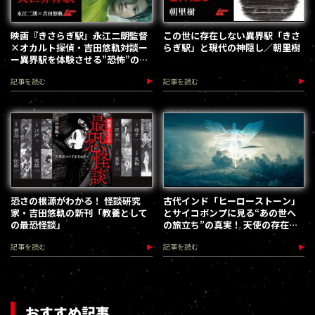
映画『きさらぎ駅』永江二朗監督
この世に存在しない異界駅「きさ
×オカルト探偵・吉田悠軌対談ー
らぎ駅」と現代の神隠し／朝里樹
ー異界駅を体験させる”恐怖”の視
点
記事を読む
記事を読む
恐さの根源がわかる！ 怪談研究
古代インド「ヒーローストーン」
家・吉田悠軌の新刊「教養として
とサイコポンプに見る“あの世へ
の最恐怪談」
の旅立ち”の真実！ 天使の存在は
全世界共通か
記事を読む
記事を読む
おすすめ記事