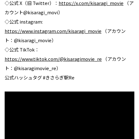
◇公式 X（旧 Twitter）：
https://x.com/kisaragi_movie
（ア
カウント@kisaragi_movi）
◇公式 instagram:
https://www.instagram.com/kisaragi_movie
（アカウン
ト：@kisaragi_movie）
◇公式 TikTok：
https://www.tiktok.com/@kisaragimovie_re
（アカウン
ト：@kisaragimovie_re）
公式ハッシュタグ #きさらぎ駅Re