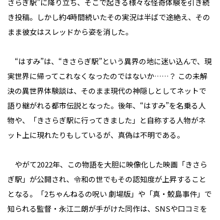
さらぎ駅”に降り立ち、そこで起きる様々な怪奇体験を引き続
き投稿。しかし約4時間続いたその実況は半ばで途絶え、その
まま彼女はスレッドから姿を消した。
“はすみ”は、“きさらぎ駅”という異界の地に迷い込んで、現
実世界に帰ってこれなくなったのではないか……？ この未解
決の異世界体験談は、そのまま現代の神隠しとしてネットで
語り継がれる都市伝説となった。後年、“はすみ”を名乗る人
物や、「きさらぎ駅に行ってきました」と自称する人物がネ
ット上に現れたりもしているが、真偽は不明である。
やがて2022年、この物語を大胆に映像化した映画「きさら
ぎ駅」が公開され、令和の世でもその認知度が上昇すること
となる。「2ちゃんねるの呪い 劇場版」や「真・鮫島事件」で
知られる監督・永江二朗が手がけた同作は、SNSや口コミを