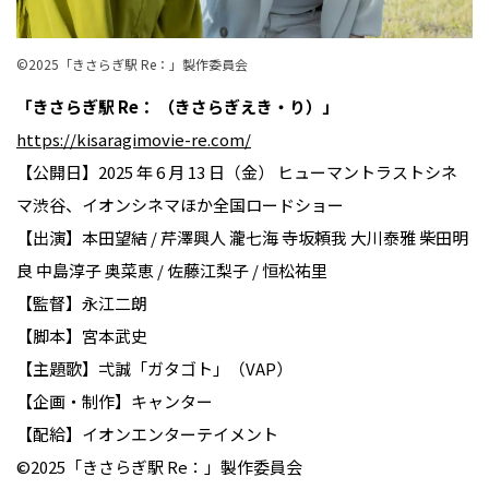
©︎2025「きさらぎ駅 Re：」製作委員会
「きさらぎ駅 Re： （きさらぎえき・り）」
https://kisaragimovie-re.com/
【公開日】2025 年 6 月 13 日（金） ヒューマントラストシネ
マ渋谷、イオンシネマほか全国ロードショー
【出演】本田望結 / 芹澤興人 瀧七海 寺坂頼我 大川泰雅 柴田明
良 中島淳子 奥菜恵 / 佐藤江梨子 / 恒松祐里
【監督】永江二朗
【脚本】宮本武史
【主題歌】弌誠「ガタゴト」（VAP）
【企画・制作】キャンター
【配給】イオンエンターテイメント
©︎2025「きさらぎ駅 Re：」製作委員会