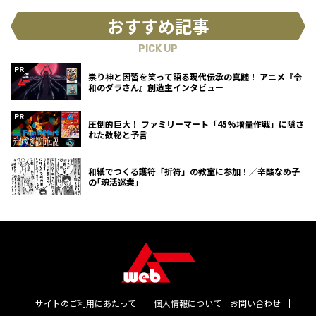
おすすめ記事
PICK UP
祟り神と因習を笑って語る現代伝承の真髄！ アニメ『令
和のダラさん』創造主インタビュー
圧倒的巨大！ ファミリーマート「45%増量作戦」に隠さ
れた数秘と予言
和紙でつくる護符「折符」の教室に参加！／辛酸なめ子
の｢魂活巡業｣
サイトのご利用にあたって
個人情報について
お問い合わせ