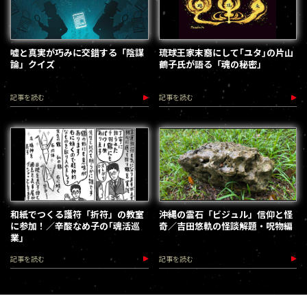
嘘と真実が巧みに交錯する「陰謀
琉球王家末裔にして｢ユタ｣の片山
論」クイズ
鶴子氏が語る「魂の秘密」
記事を読む
記事を読む
和紙でつくる護符「折符」の教室
沖縄の霊石「ビジュル」信仰と怪
に参加！／辛酸なめ子の｢魂活巡
奇／吉田悠軌の怪談解題・呪物編
業｣
記事を読む
記事を読む