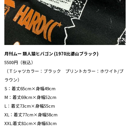
月刊ムー 類人猿ヒバゴン (1970比婆山ブラック)
5500円（税込）
（Ｔシャツカラー：ブラック プリントカラー：ホワイト/ブ
ラウン）
S：着丈65cm×身幅49cm
M：着丈69cm×身幅52cm
L：着丈73cm×身幅55cm
XL：着丈77cm×身幅58cm
XXL:着丈81cm×身幅63cm