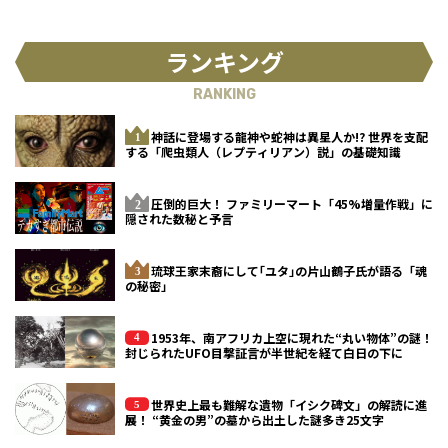
ランキング
RANKING
神話に登場する龍神や蛇神は異星人か!? 世界を支配
する「爬虫類人（レプティリアン）説」の基礎知識
圧倒的巨大！ ファミリーマート「45%増量作戦」に
隠された数秘と予言
琉球王家末裔にして｢ユタ｣の片山鶴子氏が語る「魂
の秘密」
1953年、南アフリカ上空に現れた“丸い物体”の謎！
封じられたUFO目撃証言が半世紀を経て白日の下に
世界史上最も難解な遺物「イシク碑文」の解読に進
展！ “黄金の男”の墓から出土した謎多き25文字