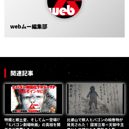
webムー編集部
関連記事
特撮と郷土愛、そしてムー登場!?
比婆山で獣人ヒバゴンの絵巻物が
「ヒバゴン劇場映画」の真相を関
発見された！ 国常立尊＝天御中主