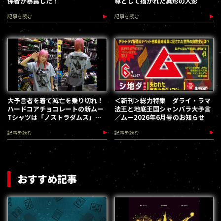
係者が暴露した！
尊として描かれた異形の人影
記事を読む
記事を読む
大予言者を着て滅亡を乗り切れ！
＜新刊＞総力特集 ダライ・ラマ
ハードコアチョコレートの新ムー
法王と地底王国シャンバラ大予言
Tシャツは「ノストラダムス」デ
／ムー2026年6月号のお知らせ
ザイン
記事を読む
記事を読む
おすすめ記事