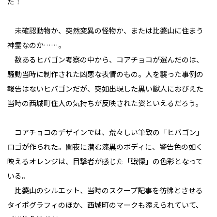
だ！
未確認動物か、突然変異の怪物か、または比婆山に住まう
神霊なのか……。
数あるヒバゴン考察の中から、コアチョコが選んだのは、
騒動当時に制作された凶悪な表情のもの。人を襲った事例の
報告はないヒバゴンだが、突如出現した黒い獣人におびえた
当時の西城町住人の気持ちが反映された姿といえるだろう。
コアチョコのデザインでは、荒々しい筆致の「ヒバゴン」
ロゴが作られた。闇夜に潜む漆黒のボディに、警告色の如く
映えるオレンジは、目撃者が感じた「戦慄」の色彩となって
いる。
比婆山のシルエット、当時のスクープ記事を彷彿とさせる
タイポグラフィのほか、西城町のマークも添えられていて、