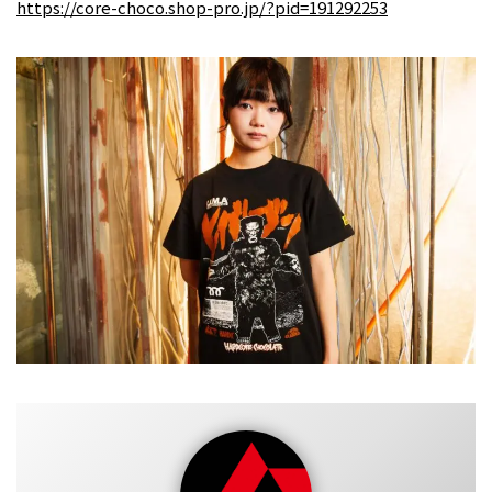
https://core-choco.shop-pro.jp/?pid=191292253