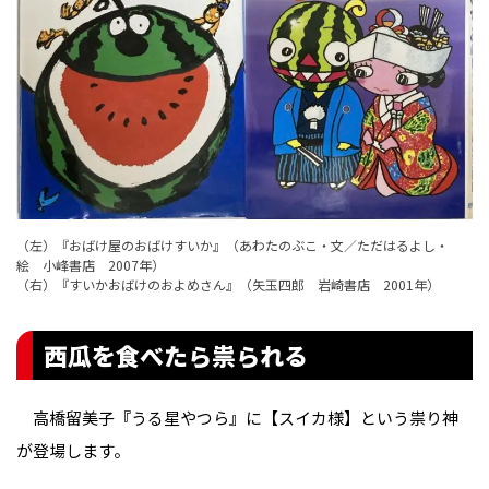
（左）『おばけ屋のおばけすいか』（あわたのぶこ・文／ただはるよし・
絵 小峰書店 2007年）
（右）『すいかおばけのおよめさん』（矢玉四郎 岩崎書店 2001年）
西瓜を食べたら祟られる
高橋留美子『うる星やつら』に【スイカ様】という祟り神
が登場します。