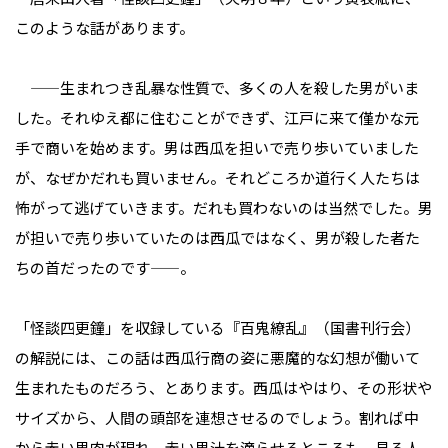
このような話があります。
——生まれつき乱暴な性質で、多くの人を殺した男がいま
した。それゆえ都に住むことができず、江戸に来て僅かな元
手で商いを始めます。男は西瓜を担いで売り歩いていました
が、なぜかだれも買いません。それどころか道行く人たちは
怖がって逃げていきます。だれも買わないのは当然でした。男
が担いで売り歩いていたのは西瓜ではなく、男が殺した者た
ちの首だったのです——。
「怪談四更鐘」を収録している『百鬼繚乱』（国書刊行会）
の解説には、この話は西瓜行商の姿に悪魔的な幻想が働いて
生まれたものだろう、とあります。西瓜はやはり、その形状や
サイズから、人間の頭部を連想させるのでしょう。割れば中
から赤い果肉が現れ、赤い果汁を滴らせるところも、見る人