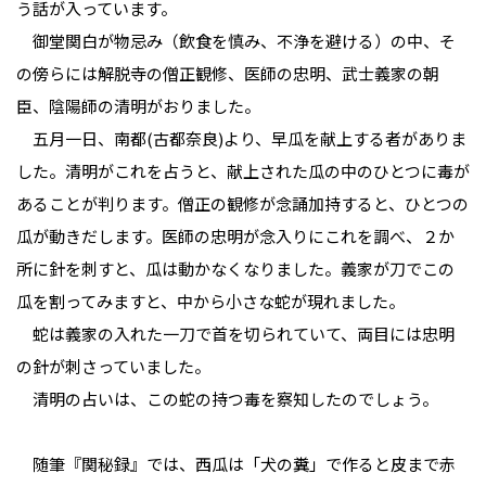
う話が入っています。
御堂関白が物忌み（飲食を慎み、不浄を避ける）の中、そ
の傍らには解脱寺の僧正観修、医師の忠明、武士義家の朝
臣、陰陽師の清明がおりました。
五月一日、南都(古都奈良)より、早瓜を献上する者がありま
した。清明がこれを占うと、献上された瓜の中のひとつに毒が
あることが判ります。僧正の観修が念誦加持すると、ひとつの
瓜が動きだします。医師の忠明が念入りにこれを調べ、２か
所に針を刺すと、瓜は動かなくなりました。義家が刀でこの
瓜を割ってみますと、中から小さな蛇が現れました。
蛇は義家の入れた一刀で首を切られていて、両目には忠明
の針が刺さっていました。
清明の占いは、この蛇の持つ毒を察知したのでしょう。
随筆『関秘録』では、西瓜は「犬の糞」で作ると皮まで赤