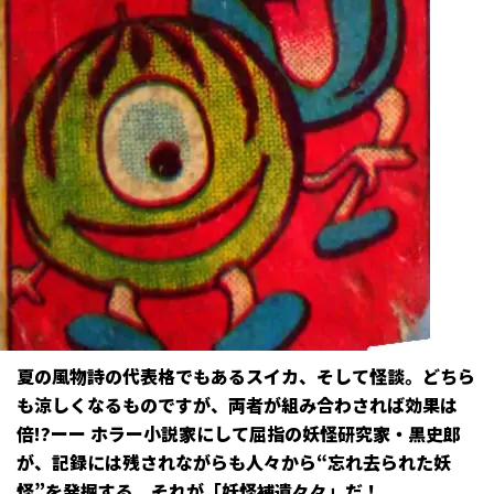
夏の風物詩の代表格でもあるスイカ、そして怪談。どちら
も涼しくなるものですが、両者が組み合わされば効果は
倍!?ーー ホラー小説家にして屈指の妖怪研究家・黒史郎
が、記録には残されながらも人々から“忘れ去られた妖
怪”を発掘する、それが「妖怪補遺々々」だ！