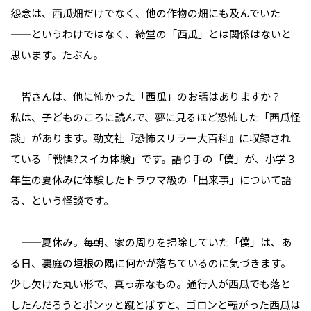
怨念は、西瓜畑だけでなく、他の作物の畑にも及んでいた
——というわけではなく、綺堂の「西瓜」とは関係はないと
思います。たぶん。
皆さんは、他に怖かった「西瓜」のお話はありますか？
私は、子どものころに読んで、夢に見るほど恐怖した「西瓜怪
談」があります。勁文社『恐怖スリラー大百科』に収録され
ている「戦慄?スイカ体験」です。語り手の「僕」が、小学３
年生の夏休みに体験したトラウマ級の「出来事」について語
る、という怪談です。
——夏休み。毎朝、家の周りを掃除していた「僕」は、あ
る日、裏庭の垣根の隅に何かが落ちているのに気づきます。
少し欠けた丸い形で、真っ赤なもの。通行人が西瓜でも落と
したんだろうとポンッと蹴とばすと、ゴロンと転がった西瓜は