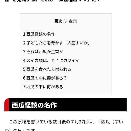
目次
[
非表示
]
1
西瓜怪談の名作
2
子どもたちを脅かす「人面すいか」
3
それは西瓜か生首か
4
スイカ頭は、ときにカワイイ
5
西瓜を食べたら祟られる
6
西瓜の中に毒がある？
7
西瓜の下に何がある
西瓜怪談の名作
この原稿を書いている数日後の７月27日は、「西瓜（すい
か）の日」です。