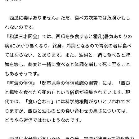
西瓜に毒はありません。ただ、食べ方次第では危険かもし
れないのです。
『和漢三才図会』では、西瓜を多食すると霍乱(暑気あたりの
病)にかかり易くなり、終身、冷病となるので胃弱の者は食べ
てはならない、とあります。また、油餅と一緒に食べると脾
臓を壊し、蕎麦と一緒に食べると体調を崩して死に至ること
もあるそうです。
『阿波の俗信』「都市児童の俗信意識の調査」には、「西瓜
と揚物を食べたら死ぬ」という俗信が採集されています。現
代では、「食い合わせ」には科学的根拠がないといわれてお
りますが、西瓜と油ものとの食い合わせの悪さについては、
どうやら迷信ではないようなのです。
西瓜は水分量が多いため、その分、胃液が薄まって消化能力