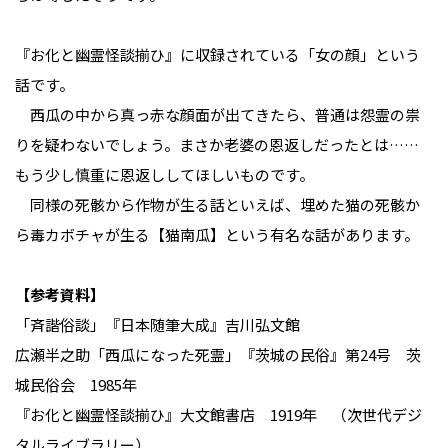
『お化と幽霊怪談揃ひ』に収録されている「女の顔」という
話です。
西瓜の中から真っ赤な顔面が出てきたら、普通は怨霊の祟
りを疑わないでしょう。まさか老婆の恩返しだったとは……
もう少し慎重に恩返ししてほしいものです。
同様の死骸から作物が生る話といえば、埋めた猫の死骸か
ら毒カボチャが生る【猫南瓜】という有名な話があります。
【参考資料】
「斉諧俗談」『日本随筆大成』吉川弘文館
広瀬半之助「西瓜になった死霊」『茨城の民俗』第24号 茨
城民俗会 1985年
『お化と幽霊怪談揃ひ』大文館書店 1919年 （次世代デジ
タルライブラリー）