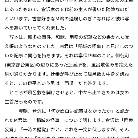
にあったもので、倉沢家の６代前の主人が書いた随筆なのだ
といいます。古書好きなＭ君の退屈しのぎになればと彼は写
本を置いていってくれました。
写本は、雑多の事件、和歌、用務の記録などの書かれた覚
え帳のようなものでした。M君は「稲城の怪事」と見出しのつ
いた記事に関心を持ちます。それは享保19年のこと。御徒町
(東京都台東区)の辺りにあった辻番所を、風呂敷包みを抱えた
男が通りかかります。辻番が呼び止めて風呂敷の中身を訊ね
ると、この伊平という男は「西瓜」だと答えます。
ところが風呂敷を開けさせると、中から出てきたのは女の
生首だったのです。
——翌朝、倉沢に「何か面白い記事はなかったか」と訊か
れたM君は、「稲城の怪事」について話します。倉沢は「群衆
妄覚」「一時の錯覚」だと、これを一笑に伏しますが、そん