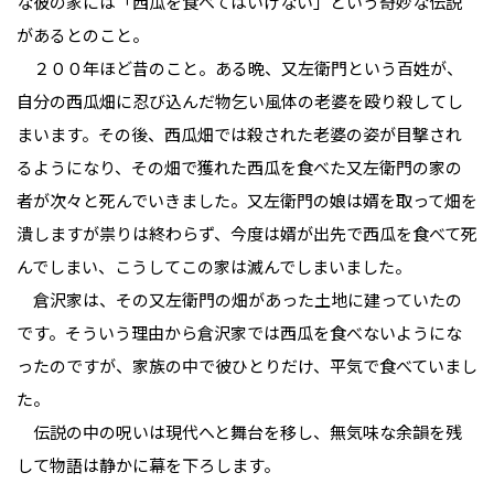
な彼の家には「西瓜を食べてはいけない」という奇妙な伝説
があるとのこと。
２００年ほど昔のこと。ある晩、又左衛門という百姓が、
自分の西瓜畑に忍び込んだ物乞い風体の老婆を殴り殺してし
まいます。その後、西瓜畑では殺された老婆の姿が目撃され
るようになり、その畑で獲れた西瓜を食べた又左衛門の家の
者が次々と死んでいきました。又左衛門の娘は婿を取って畑を
潰しますが祟りは終わらず、今度は婿が出先で西瓜を食べて死
んでしまい、こうしてこの家は滅んでしまいました。
倉沢家は、その又左衛門の畑があった土地に建っていたの
です。そういう理由から倉沢家では西瓜を食べないようにな
ったのですが、家族の中で彼ひとりだけ、平気で食べていまし
た。
伝説の中の呪いは現代へと舞台を移し、無気味な余韻を残
して物語は静かに幕を下ろします。