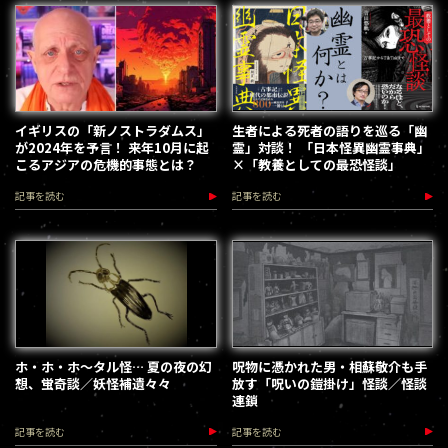
イギリスの「新ノストラダムス」
生者による死者の語りを巡る「幽
が2024年を予言！ 来年10月に起
霊」対談！ 「日本怪異幽霊事典」
こるアジアの危機的事態とは？
×「教養としての最恐怪談」
記事を読む
記事を読む
ホ・ホ・ホ〜タル怪… 夏の夜の幻
呪物に憑かれた男・相蘇敬介も手
想、蛍奇談／妖怪補遺々々
放す「呪いの鎧掛け」怪談／怪談
連鎖
記事を読む
記事を読む