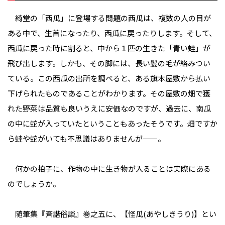
綺堂の「西瓜」に登場する問題の西瓜は、複数の人の目が
ある中で、生首になったり、西瓜に戻ったりします。そして、
西瓜に戻った時に割ると、中から１匹の生きた「青い蛙」が
飛び出します。しかも、その脚には、長い髪の毛が絡みつい
ている。この西瓜の出所を調べると、ある旗本屋敷から払い
下げられたものであることがわかります。その屋敷の畑で獲
れた野菜は品質も良いうえに安価なのですが、過去に、南瓜
の中に蛇が入っていたということもあったそうです。畑ですか
ら蛙や蛇がいても不思議はありませんが——。
何かの拍子に、作物の中に生き物が入ることは実際にある
のでしょうか。
随筆集『斉諧俗談』巻之五に、【怪瓜(あやしきうり)】とい