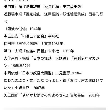
柴田宵曲編『随筆辞典 衣食住編』東京堂出版
近藤瑞木編『百鬼繚乱 江戸怪談・妖怪絵巻集成』国書刊行
会
『阿波の俗信』1942年
寺島良安『和漢三才図会』平凡社
松田修『植物と伝説』明文堂1935年
浜口一夫編『佐渡の民話』未来社 1959年
大伴昌司・構成「日本の怪談 大妖異」『週刊少年マガジ
ン』1968年32号
中岡俊哉『日本の妖怪大図鑑』二見書房1978年
あわたのぶこ・文／ただはるよし・絵『おばけ屋のおばけす
いか』小峰書店 2007年
矢玉四郎『すいかおばけのおよめさん』岩崎書店 2001年