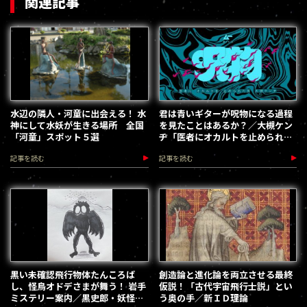
関連記事
水辺の隣人・河童に出会える！ 水
君は青いギターが呪物になる過程
神にして水妖が生きる場所 全国
を見たことはあるか？／大槻ケン
「河童」スポット５選
ヂ「医者にオカルトを止められた
男」
記事を読む
記事を読む
黒い未確認飛行物体たんころば
創造論と進化論を両立させる最終
し、怪鳥オドデさまが舞う！ 岩手
仮説！「古代宇宙飛行士説」とい
ミステリー案内／黒史郎・妖怪補
う奥の手／新ＩＤ理論