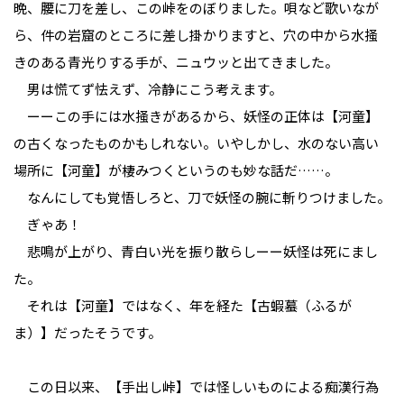
晩、腰に刀を差し、この峠をのぼりました。唄など歌いなが
ら、件の岩窟のところに差し掛かりますと、穴の中から水掻
きのある青光りする手が、ニュウッと出てきました。
男は慌てず怯えず、冷静にこう考えます。
ーーこの手には水掻きがあるから、妖怪の正体は【河童】
の古くなったものかもしれない。いやしかし、水のない高い
場所に【河童】が棲みつくというのも妙な話だ……。
なんにしても覚悟しろと、刀で妖怪の腕に斬りつけました。
ぎゃあ！
悲鳴が上がり、青白い光を振り散らしーー妖怪は死にまし
た。
それは【河童】ではなく、年を経た【古蝦蟇（ふるが
ま）】だったそうです。
この日以来、【手出し峠】では怪しいものによる痴漢行為