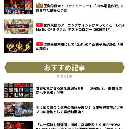
圧倒的巨大！ ファミリーマート「45%増量作戦」に
隠された数秘と予言
世界規模のターニングポイントがやってくる／Love
Me Do の｢ミラクル･アストロロジー｣2026年8月
琉球王家末裔にして｢ユタ｣の片山鶴子氏が語る「魂
の秘密」
おすすめ記事
PICK UP
世界を驚かせる謎を厳選紹介!! 「決定版 ムー的世界の
新七不思議」発売
生け捕り賞金２億円の伝説が再び？ 兵庫県宍粟市がツチ
ノコの聖地として再始動開始！
「ムー超能力研究所」川崎に突如開設！ SUPERNOVA
KAWASAKIであなたの未知能力が目覚める（2026.8.18-