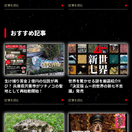
遺々々
記事を読む
記事を読む
おすすめ記事
生け捕り賞金２億円の伝説が再
世界を驚かせる謎を厳選紹介!!
び？ 兵庫県宍粟市がツチノコの聖
「決定版 ムー的世界の新七不思
地として再始動開始！
議」発売
記事を読む
記事を読む