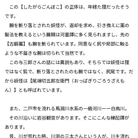
この【したがらごんぼこ】の正体は、年経た狸だったそう
です。
腕を斬り落とされた妖怪が、返却を求め、引き換えに薬の
製法を教えるという展開は河童譚に多く見られますし、先の
【古蝦蟇】も腕を斬られています。同意なく尻や局部に触る
ような不届きな腕は切られて当然です。
この与三郎さんの話には異説もあり、そちらでは妖怪は狸
ではなく狐で、斬り落とされたのも腕ではなく、尻尾です。だ
から妖怪は【尾端切五郎左衛門（おっぱぎりごろうざえも
ん）】とも呼ばれています。
また、二戸市を流れる馬淵川水系の一級河川ーー白鳥川。
その川沿いに岩谷観音があります。そこにこんな縁起譚が
あります。
昔、川が荒れた時、川渕の三太さんという人が、川を流れ