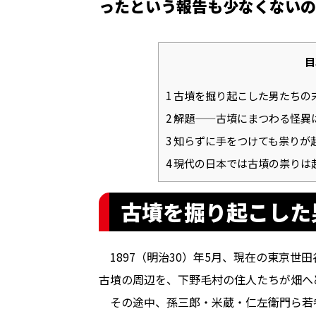
った――という報告も少なくない
目
1
古墳を掘り起こした男たちの
2
解題——古墳にまつわる怪異
3
知らずに手をつけても祟りが
4
現代の日本では古墳の祟りは
古墳を掘り起こした
1897（明治30）年5月、現在の東京世
古墳の周辺を、下野毛村の住人たちが畑へ
その途中、孫三郎・米蔵・仁左衛門ら若