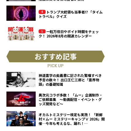
トランプ大統領も当事者!? 「タイム
トラベル」クイズ
一粒万倍日やボイド時間をチェッ
ク！ 2026年8月の開運カレンダー
おすすめ記事
PICK UP
神道霊学の奥義書に記された驚嘆すべき
予言の数々！ 出口王仁三郎と「霊界物
語」の基礎知識
異次元コラボ多数！ 「ムー」企画制作・
ご依頼募集 ～動画配信・イベント・グ
ッズ開発など～
オカルトミステリー検定も実施！ 「新郷
村×ムー ミステリーキャンプⅤ 2026」開
催…今年も考えるな、踊れ！
（2026.9.12）