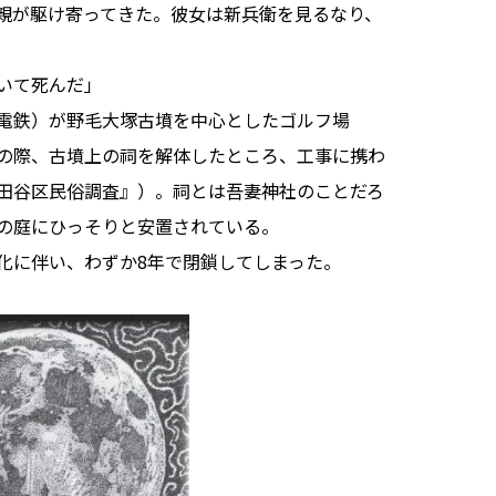
親が駆け寄ってきた。彼女は新兵衛を見るなり、
いて死んだ」
電鉄）が野毛大塚古墳を中心としたゴルフ場
の際、古墳上の祠を解体したところ、工事に携わ
田谷区民俗調査』）。祠とは吾妻神社のことだろ
の庭にひっそりと安置されている。
に伴い、わずか8年で閉鎖してしまった。