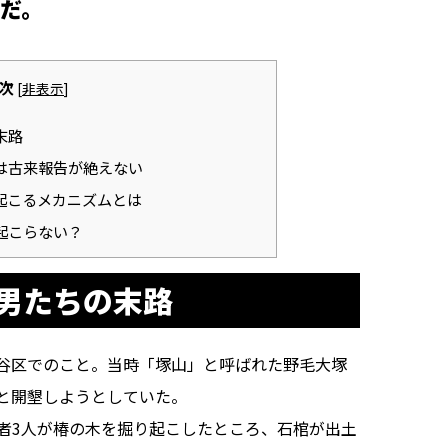
のだ。
次
[
非表示
]
末路
は古来報告が絶えない
起こるメカニズムとは
起こらない？
男たちの末路
田谷区でのこと。当時「塚山」と呼ばれた野毛大塚
と開墾しようとしていた。
者3人が椿の木を掘り起こしたところ、石棺が出土