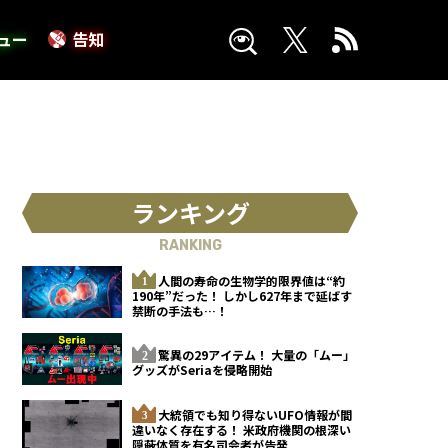
ュー
告知
ランキング
RANKING
人間の寿命の生物学的限界値は“約
190年”だった！ しかし627年まで延ばす
禁断の手法も…！
驚異の29アイテム！ 大量の「ムー」
グッズがSeriaを侵略開始
大統領でも知り得ないUFO情報が間
違いなく存在する！ 米政府機関の根深い
隠蔽体質を有名司会者が告発