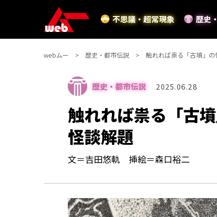
不思議・超常現象
歴史
webムー
歴史・都市伝説
触れれば祟る「古墳」の
歴史・都市伝説
2025.06.28
触れれば祟る「古墳
怪談解題
文＝吉田悠軌 挿絵＝森口裕二