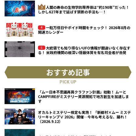
人間の寿命の生物学的限界値は“約190年”だった！
しかし627年まで延ばす禁断の手法も…！
一粒万倍日やボイド時間をチェック！ 2026年8月の
開運カレンダー
大統領でも知り得ないUFO情報が間違いなく存在す
る！ 米政府機関の根深い隠蔽体質を有名司会者が告発
おすすめ記事
PICK UP
「ムー日本不思議再興クラファン計画」始動！ ムーと
CAMPFIREがミステリー資源開拓で地方創生を加速しま
す
オカルトミステリー検定も実施！ 「新郷村×ムー ミステ
リーキャンプⅤ 2026」開催…今年も考えるな、踊れ！
（2026.9.12）