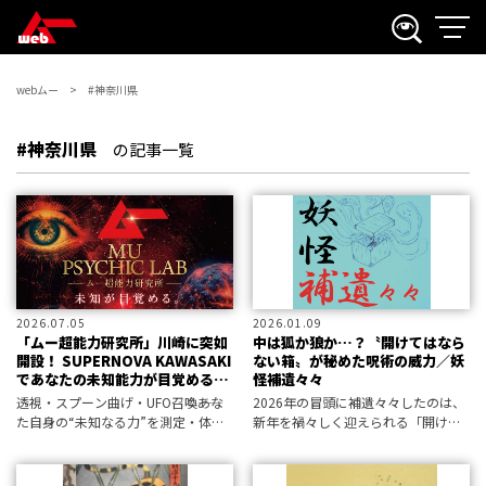
webムー
#神奈川県
#神奈川県
の記事一覧
2026.07.05
2026.01.09
「ムー超能力研究所」川崎に突如
中は狐か狼か…？〝開けてはなら
開設！ SUPERNOVA KAWASAKI
ない箱〟が秘めた呪術の威力／妖
であなたの未知能力が目覚める
怪補遺々々
（2026.8.18-28）
透視・スプーン曲げ・UFO召喚――あな
2026年の冒頭に補遺々々したのは、
た自身の“未知なる力”を測定・体験
新年を禍々しく迎えられる「開けて
する「研究所」へ来たれ！
はいけない箱」と題するシリーズ後
編！ 開けてしまったがために起き
た出来事の文献記録の数々です。す