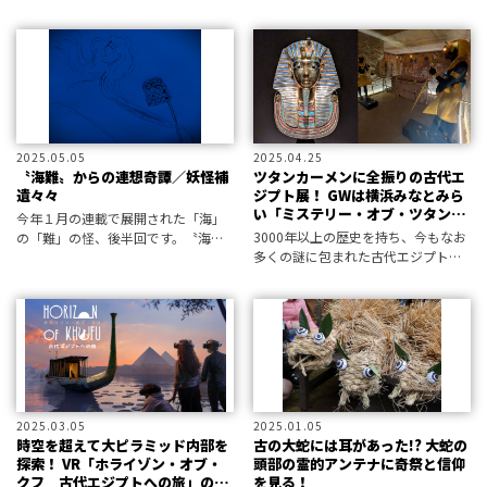
ほど明らかになることとして、皿の
それは災害だったり事故だったり事
幽霊もよくぞこんなにというほど補
件だったりと、ゾクリとするものが
遺々々されています。ホラー小説家
由来の場合も！ ホラー小説家にし
にして屈指の妖怪研究家・黒史郎
て屈指の妖怪研究家・黒史郎が、記
が、記録に
録には残
2025.05.05
2025.04.25
〝海難〟からの連想奇譚／妖怪補
ツタンカーメンに全振りの古代エ
遺々々
ジプト展！ GWは横浜みなとみら
い「ミステリー・オブ・ツタンカ
今年１月の連載で展開された「海」
ーメン」で王墓に浸る
3000年以上の歴史を持ち、今もなお
の「難」の怪、後半回です。〝海
多くの謎に包まれた古代エジプト王
難〟をキーワードに連想される奇譚
ツタンカーメンの息づかいを、横
をお届け！ ホラー小説家にして屈
浜・みなとみらいで体感できる！
指の妖怪研究家・黒史郎が、記録に
は残されながらも人々から“忘れ去ら
れた妖怪
2025.03.05
2025.01.05
時空を超えて大ピラミッド内部を
古の大蛇には耳があった!? 大蛇の
探索！ VR「ホライゾン・オブ・
頭部の霊的アンテナに奇祭と信仰
クフ 古代エジプトへの旅」の幻
を見る！