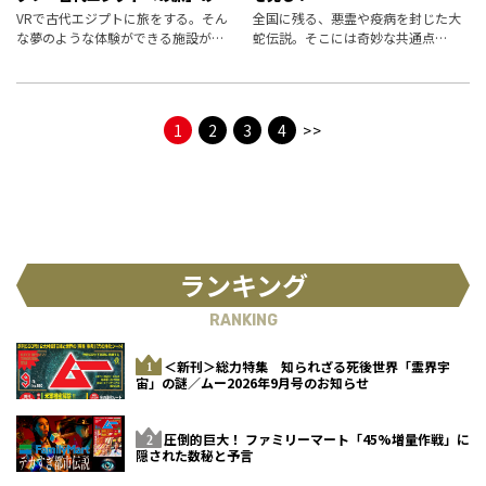
想体験レポート
VRで古代エジプトに旅をする。そん
全国に残る、悪霊や疫病を封じた大
な夢のような体験ができる施設が横
蛇伝説。そこには奇妙な共通点
浜に誕生した。目の前に浮かび上が
が……。巳年の今年は大蛇に注目！
るピラミッドに隠された秘密とはー
ー！
1
2
3
4
>>
ランキング
RANKING
＜新刊＞総力特集 知られざる死後世界「霊界宇
宙」の謎／ムー2026年9月号のお知らせ
圧倒的巨大！ ファミリーマート「45%増量作戦」に
隠された数秘と予言