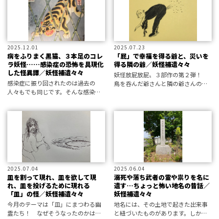
なわちすべて〝本当にあった話〟。
ホラ
2025.12.01
2025.07.23
病をふりまく黒猫、３本足のコレ
「屁」で幸福を得る爺と、災いを
ラ妖怪……感染症の恐怖を具現化
得る隣の爺／妖怪補遺々々
した怪異譚／妖怪補遺々々
妖怪放屁放屁〟３部作の第２弾！
感染症に振り回されたのは過去の
鳥を呑んだ爺さんと隣の爺さんの物
人々もでも同じです。そんな感染症
語と、21の類話を怒涛の如く補
にまつわる奇妙な話を補遺々々しま
遺々々します。
したーー ホラー小説家にして屈指の
妖怪研究家・黒史郎が、記録には残
されながらも人々から“忘れ去られた
妖怪”
2025.07.04
2025.06.04
皿を割って現れ、皿を欲して現
溺死や落ち武者の霊や祟りを名に
れ、皿を投げるために現れる
遺す…ちょっと怖い地名の昔話／
「皿」の怪／妖怪補遺々々
妖怪補遺々々
今月のテーマは「皿」にまつわる幽
地名には、その土地で起きた出来事
霊たち！ なぜそうなったのかは後
と紐づいたものがあります。しかも