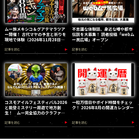
ムー旅メキシコ＆グアテマラツア
不思議な体験談、身近な噂や都市
ー開催！ 古代マヤの予言と祈りを
伝説を大募集！ 読者投稿「webム
現地で体験（2026年11月28日～
ー民広場」オープン
12月5日）
記事を読む
記事を読む
コスモアイルフェスティバル2026
一粒万倍日やボイド時間をチェッ
と能登ミステリー周遊で地方創
ク！ 2026年8月の開運カレンダー
生！ ムー完全協力のクラファン
第３弾が始動
記事を読む
記事を読む