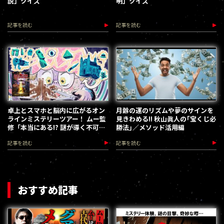
説」クイズ
明」クイズ
記事を読む
記事を読む
卓上とスマホと脳内に広がるオン
月齢の運のリズムや夢のサインを
ラインミステリーツアー！ ムー監
見きわめる!! 秋山眞人の｢宝くじ必
修「本当にある!? 謎が導く不可思
勝法｣／メソッド活用編
議スポットファイル」体験レポー
記事を読む
記事を読む
ト
おすすめ記事