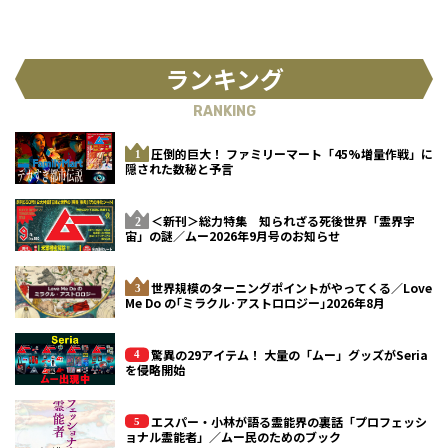
ランキング
RANKING
圧倒的巨大！ ファミリーマート「45%増量作戦」に
隠された数秘と予言
＜新刊＞総力特集 知られざる死後世界「霊界宇
宙」の謎／ムー2026年9月号のお知らせ
世界規模のターニングポイントがやってくる／Love
Me Do の｢ミラクル･アストロロジー｣2026年8月
驚異の29アイテム！ 大量の「ムー」グッズがSeria
を侵略開始
エスパー・小林が語る霊能界の裏話「プロフェッシ
ョナル霊能者」／ムー民のためのブック