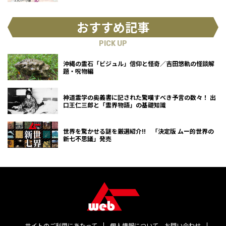
おすすめ記事
PICK UP
沖縄の霊石「ビジュル」信仰と怪奇／吉田悠軌の怪談解
題・呪物編
神道霊学の奥義書に記された驚嘆すべき予言の数々！ 出
口王仁三郎と「霊界物語」の基礎知識
世界を驚かせる謎を厳選紹介!! 「決定版 ムー的世界の
新七不思議」発売
サイトのご利用にあたって
個人情報について
お問い合わせ