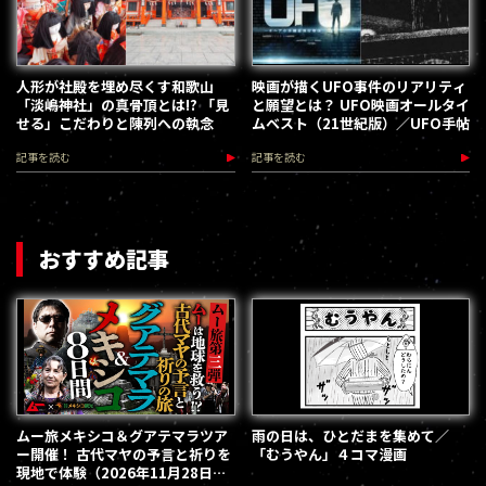
人形が社殿を埋め尽くす和歌山
映画が描くUFO事件のリアリティ
「淡嶋神社」の真骨頂とは!? 「見
と願望とは？ UFO映画オールタイ
せる」こだわりと陳列への執念
ムベスト（21世紀版）／UFO手帖
記事を読む
記事を読む
おすすめ記事
ムー旅メキシコ＆グアテマラツア
雨の日は、ひとだまを集めて／
ー開催！ 古代マヤの予言と祈りを
「むうやん」４コマ漫画
現地で体験（2026年11月28日～