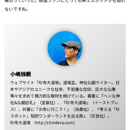
横切っていった。鉄道ファンにとっても映えスポットかも知れ
ないですね。
小嶋独観
ウェブサイト「珍寺大道場」道場主。神社仏閣ライター。日
本やアジアのユニークな社寺、不思議な信仰、巨大な仏像
等々を求めて精力的な取材を続けている。著書に『ヘンな神
社&仏閣巡礼』（宝島社）、『珍寺大道場』（イーストプレ
ス）、共著に『お寺に行こう！』（扶桑社）、『考える「珍
スポット」知的ワンダーランドを巡る旅』（文芸社）。
珍寺大道場 http://chindera.com/