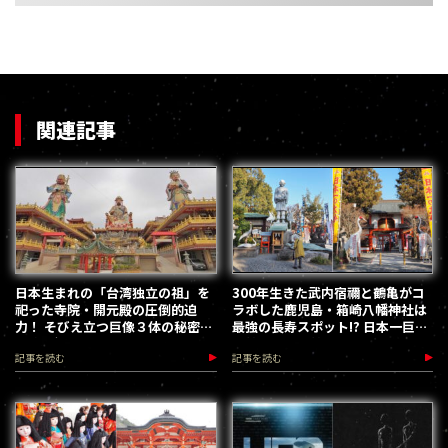
関連記事
日本生まれの「台湾独立の祖」を
300年生きた武内宿禰と鶴亀がコ
祀った寺院・開元殿の圧倒的迫
ラボした鹿児島・箱崎八幡神社は
力！ そびえ立つ巨像３体の秘密／
最強の長寿スポット!? 日本一巨大
小嶋独観
な鈴と小さな鈴もここに！
記事を読む
記事を読む