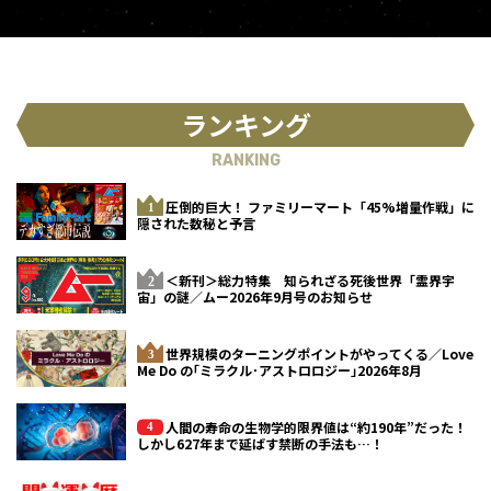
ランキング
RANKING
圧倒的巨大！ ファミリーマート「45%増量作戦」に
隠された数秘と予言
＜新刊＞総力特集 知られざる死後世界「霊界宇
宙」の謎／ムー2026年9月号のお知らせ
世界規模のターニングポイントがやってくる／Love
Me Do の｢ミラクル･アストロロジー｣2026年8月
人間の寿命の生物学的限界値は“約190年”だった！
しかし627年まで延ばす禁断の手法も…！