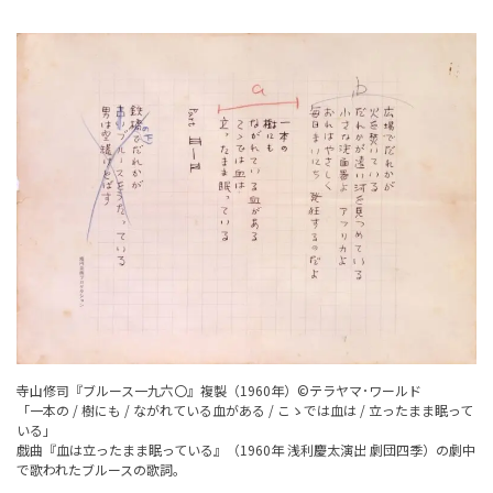
寺山修司『ブルース一九六〇』複製（1960年）©テラヤマ･ワールド
「一本の / 樹にも / ながれている血がある / こゝでは血は / 立ったまま眠って
いる」
戯曲『血は立ったまま眠っている』（1960年 浅利慶太演出 劇団四季）の劇中
で歌われたブルースの歌詞。