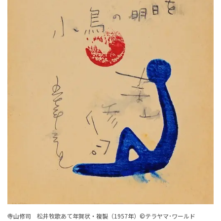
寺山修司 松井牧歌あて年賀状・複製（1957年）©テラヤマ･ワールド