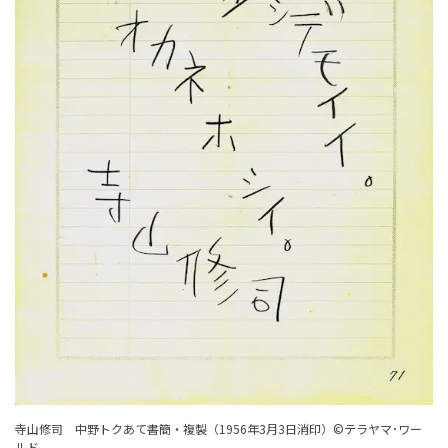
寺山修司 中野トクあて書簡・複製（1956年3月3日消印）©テラヤマ･ワー
ルド