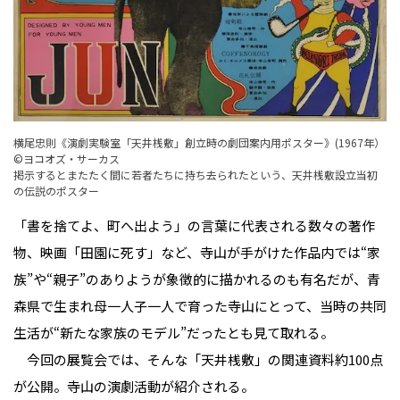
横尾忠則《演劇実験室「天井桟敷」創立時の劇団案内用ポスター》(1967年）
©ヨコオズ・サーカス
掲示するとまたたく間に若者たちに持ち去られたという、天井桟敷設立当初
の伝説のポスター
「書を捨てよ、町へ出よう」の言葉に代表される数々の著作
物、映画「田園に死す」など、寺山が手がけた作品内では“家
族”や“親子”のありようが象徴的に描かれるのも有名だが、青
森県で生まれ母一人子一人で育った寺山にとって、当時の共同
生活が“新たな家族のモデル”だったとも見て取れる。
今回の展覧会では、そんな「天井桟敷」の関連資料約100点
が公開。寺山の演劇活動が紹介される。