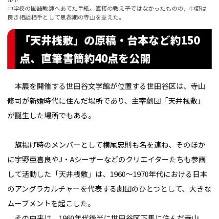
中学校の国語教師へあてた手紙。直接の教え子ではなかったものの、中野は
良き相談相手として思春期の寺山を支えた。
「天井桟敷」の原稿・台本など約150
点、直筆書簡約40点を公開
本展を開催する世田谷文学館が位置する世田谷区は、寺山
修司が新婚時代に住んだ場所であり、主宰劇団「天井桟敷」
が誕生した場所でもある。
旗揚げ時のメンバーとして横尾忠則も名を連ね、そのほか
に宇野亜喜良やJ・Aシーザーなどのクリエイターたちも参画
して活動した「天井桟敷」は、1960〜1970年代における日本
のアングラカルチャーを代表する劇団のひとつとして、大きな
ムーブメントを起こした。
その由来は、1960年代後半に世田谷区下馬に住んだ寺山