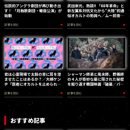
伝説的アングラ劇団が再び動き出
武田崇元、熱談!! 「68年革命」と
す！ 「月蝕歌劇団・蠍座公演」が
新左翼系対抗文化から”大陸”的通
始動
俗オカルトの勃興へ／ムー前夜譚
（１）
記事を読む
記事を読む
君は心霊現場で太鼓の音に耳を澄
シャーマン師弟と風水師、葬儀師
ませたことはあるか？／大槻ケン
の４人が奇妙な墓に隠された秘密
ヂ「医者にオカルトを止められた
を掘り返す韓国映画『破墓／パミ
男」
ョ』監督インタビュー
記事を読む
記事を読む
おすすめ記事