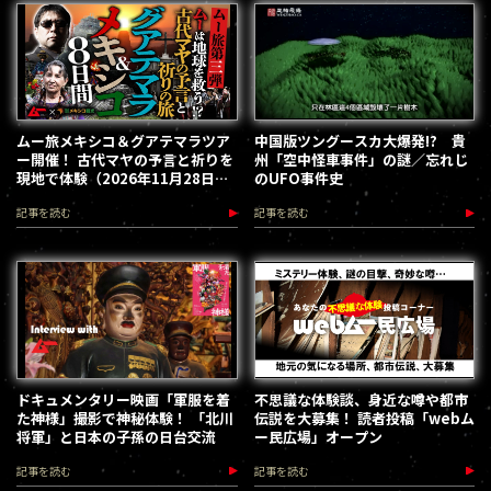
ムー旅メキシコ＆グアテマラツア
中国版ツングースカ大爆発!? 貴
ー開催！ 古代マヤの予言と祈りを
州「空中怪車事件」の謎／忘れじ
現地で体験（2026年11月28日～
のUFO事件史
12月5日）
記事を読む
記事を読む
ドキュメンタリー映画「軍服を着
不思議な体験談、身近な噂や都市
た神様」撮影で神秘体験！ 「北川
伝説を大募集！ 読者投稿「webム
将軍」と日本の子孫の日台交流
ー民広場」オープン
記事を読む
記事を読む