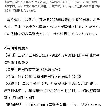
「眼から空へと / 巣をかけてとぶ / 小鳥の明日を / 五十七年元旦 寺山修司」
「牧羊神」同人の友へあてた葉書。「牧羊神」は、寺山が全国の高校生に呼
びかけて創刊した俳句誌。
繰り返しになるが、来たる2025年は寺山生誕90周年。おそ
らく、日本中で様々な関連イベントが開催されることだろう。
その先陣を切る展覧会として、ぜひ注目していただきたい。
＜寺山修司展＞
【会期】2024年10月5日(土)〜2025年3月30日(日)＊会期途中
に整備休館あり
【会場】世田谷文学館（1階展示室）
【住所】157-0062 東京都世田谷区南烏山1-10-10
【休館日】 毎週月曜日（但、月曜が祝休日の場合は開館し、
翌平日休館）、年末年始（12月29日～1月3日）、館内整備期
間（3月10日～18日）
【開館時間】10:00～18:00（展覧会入場、ミュージアムショッ