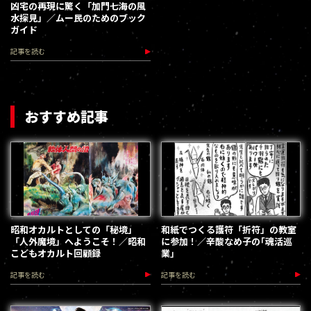
凶宅の再現に驚く「加門七海の風
水探見」／ムー民のためのブック
ガイド
記事を読む
おすすめ記事
昭和オカルトとしての「秘境」
和紙でつくる護符「折符」の教室
「人外魔境」へようこそ！／昭和
に参加！／辛酸なめ子の｢魂活巡
こどもオカルト回顧録
業｣
記事を読む
記事を読む