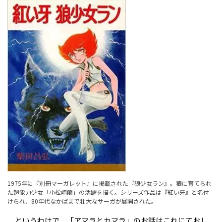
1975年に『別冊マーガレット』に掲載された『狼少女ラン』。狼に育てられ
た超能力少女「小松崎蘭」の活躍を描く。シリーズ作品は『紅い牙』と名付
けられ、80年代なかばまで壮大なサーガが展開された。
というわけで、「アマラとカマラ」のお話はこれにておし