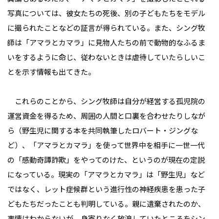
写真については、彼女たちの死後、別の子どもたちをモデル
に撮られたことなどの証言が得られている。また、シング牧
師は「アマラとカマラ」に見物人たちの前で動物的なふるま
いをするように命じ、従わないときは虐待していたらしいこ
とを示す情報も出てきた。
これらのことから、シング牧師は自分が経営する孤児院の
運営資金を得るため、周囲の人間と口裏を合わせたりしなが
ら（野生児に関する本を共同執筆したロバート・ジングな
ど）、「アマラとカマラ」を使って世界中を相手に一世一代
の「感動奇譚詐欺」をやってのけた、というのが現在の定説
になっている。現実の「アマラとカマラ」は「野生児」など
ではなく、レット症候群という進行性の神経疾患を患った子
どもたちだったことも判明している。親に遺棄されたのか、
事情はわからないが、身寄りなく放浪していたところをシン