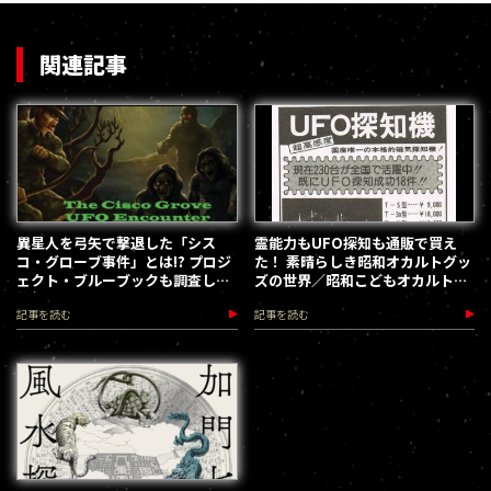
関連記事
異星人を弓矢で撃退した「シス
霊能力もUFO探知も通販で買え
コ・グローブ事件」とは!? プロジ
た！ 素晴らしき昭和オカルトグッ
ェクト・ブルーブックも調査した
ズの世界／昭和こどもオカルト回
衝撃事例
顧録
記事を読む
記事を読む