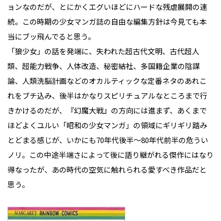
ョンなのだが、とにかくエグいほどにハードな残虐展開の連
続。この時期の少女マンガ誌の自由な編集方針は今見ても本
当にブッ飛んでると思う。
「狼少女」の話を発端に、失われた超古代文明、古代超人
類、超能力戦争、人体改造、秘密結社、多国籍企業の陰謀
論、人類洗脳計画などのオカルティックな定番ネタのあれこ
れをブチ込み、後半はかなりスピリチュアルなところまで行
きかけるのだが、『幻魔大戦』の方向には進まず、あくまで
ほどよくユルい「昭和の少女マンガ」の領域にギリギリ踏み
とどまる感じが、いかにも70年代後半～80年代前半の危うい
ノリ。この中途半端さによって後に語り継がれる傑作にはなり
得なったが、あの時代の空気に触れられる愛すべき作品だと
思う。