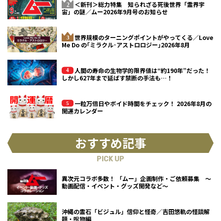
＜新刊＞総力特集 知られざる死後世界「霊界宇
宙」の謎／ムー2026年9月号のお知らせ
世界規模のターニングポイントがやってくる／Love
Me Do の｢ミラクル･アストロロジー｣2026年8月
人間の寿命の生物学的限界値は“約190年”だった！
しかし627年まで延ばす禁断の手法も…！
一粒万倍日やボイド時間をチェック！ 2026年8月の
開運カレンダー
おすすめ記事
PICK UP
異次元コラボ多数！ 「ムー」企画制作・ご依頼募集 ～
動画配信・イベント・グッズ開発など～
沖縄の霊石「ビジュル」信仰と怪奇／吉田悠軌の怪談解
題・呪物編