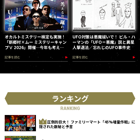
オカルトミステリー検定も実施！
UFO対策は悪魔祓いで！ ビル・ハ
「新郷村×ムー ミステリーキャン
ーマンの「UFO＝悪魔」説と異星
プⅤ 2026」開催…今年も考える
人撃退法／忘れじのUFO事件史
な、踊れ！（2026.9.12）
記事を読む
記事を読む
ランキング
RANKING
圧倒的巨大！ ファミリーマート「45%増量作戦」に
隠された数秘と予言