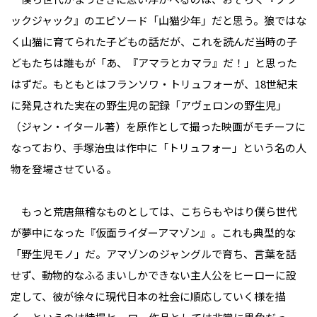
ックジャック』のエピソード「山猫少年」だと思う。狼ではな
く山猫に育てられた子どもの話だが、これを読んだ当時の子
どもたちは誰もが「あ、『アマラとカマラ』だ！」と思った
はずだ。もともとはフランソワ・トリュフォーが、18世紀末
に発見された実在の野生児の記録「アヴェロンの野生児」
（ジャン・イタール著）を原作として撮った映画がモチーフに
なっており、手塚治虫は作中に「トリュフォー」という名の人
物を登場させている。
もっと荒唐無稽なものとしては、こちらもやはり僕ら世代
が夢中になった『仮面ライダーアマゾン』。これも典型的な
「野生児モノ」だ。アマゾンのジャングルで育ち、言葉を話
せず、動物的なふるまいしかできない主人公をヒーローに設
定して、彼が徐々に現代日本の社会に順応していく様を描