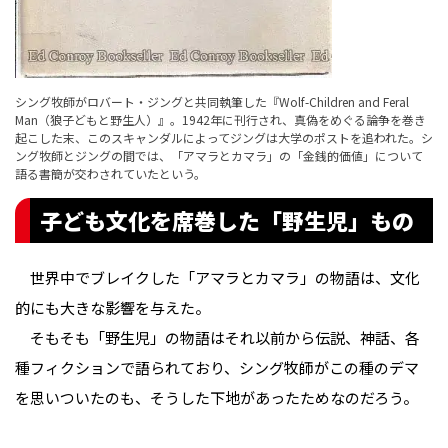
シング牧師がロバート・ジングと共同執筆した『Wolf-Children and Feral
Man（狼子どもと野生人）』。1942年に刊行され、真偽をめぐる論争を巻き
起こした末、このスキャンダルによってジングは大学のポストを追われた。シ
ング牧師とジングの間では、「アマラとカマラ」の「金銭的価値」について
語る書簡が交わされていたという。
子ども文化を席巻した「野生児」もの
世界中でブレイクした「アマラとカマラ」の物語は、文化
的にも大きな影響を与えた。
そもそも「野生児」の物語はそれ以前から伝説、神話、各
種フィクションで語られており、シング牧師がこの種のデマ
を思いついたのも、そうした下地があったためなのだろう。