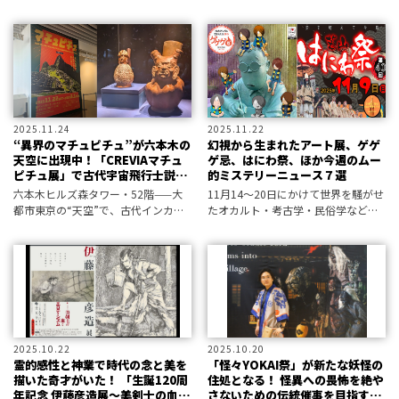
催中だ。“フィクション前提”を掲げ
つつ、あえて物語と現実の境界線を
曖昧にする、侵食型の体験展示会で
ある。
2025.11.24
2025.11.22
“異界のマチュピチュ”が六本木の
幻視から生まれたアート展、ゲゲ
天空に出現中！「CREVIAマチュ
ゲ忌、はにわ祭、ほか今週のムー
ピチュ展」で古代宇宙飛行士説と
的ミステリーニュース７選
神話の一致を見よ
六本木ヒルズ森タワー・52階——大
11月14～20日にかけて世界を騒がせ
都市東京の“天空”で、古代インカ帝
たオカルト・考古学・民俗学などの
国に通じる異界への門が開いてい
最新不思議ニュースから、超常現象
る。ペルー政府公認の大規模展覧会
情報研究所と編集部が厳選！
「マチュピチュ展」が、森アーツセ
ンターギャラリーで開催されている
のだ。
2025.10.22
2025.10.20
霊的感性と神業で時代の念と美を
「怪々YOKAI祭」が新たな妖怪の
描いた奇才がいた！ 「生誕120周
住処となる！ 怪異への畏怖を絶や
年記念 伊藤彦造展～美剣士の血と
さないための伝統催事を目指すプ