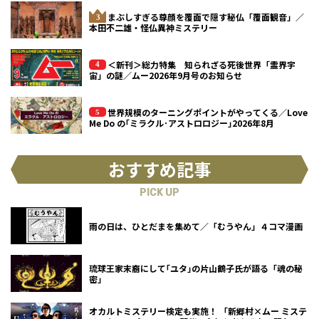
まぶしすぎる尊顔を覆面で隠す秘仏「覆面観音」／
本田不二雄・怪仏異神ミステリー
＜新刊＞総力特集 知られざる死後世界「霊界宇
宙」の謎／ムー2026年9月号のお知らせ
世界規模のターニングポイントがやってくる／Love
Me Do の｢ミラクル･アストロロジー｣2026年8月
おすすめ記事
PICK UP
雨の日は、ひとだまを集めて／「むうやん」４コマ漫画
琉球王家末裔にして｢ユタ｣の片山鶴子氏が語る「魂の秘
密」
オカルトミステリー検定も実施！ 「新郷村×ムー ミステ