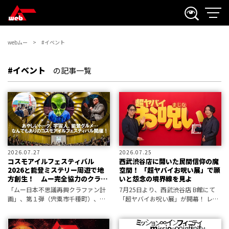
webムー
#イベント
#イベント
の記事一覧
2026.07.27
2026.07.25
コスモアイルフェスティバル
西武渋谷店に開いた民間信仰の魔
2026と能登ミステリー周遊で地
空間！ 「超ヤバイお呪い展」で願
方創生！ ムー完全協力のクラフ
いと怨念の境界線を見よ
ァン第３弾が始動
「ムー日本不思議再興クラファン計
7月25日より、西武渋谷店 B館にて
画」、第１弾（宍粟市千種町）、第
「超ヤバイお呪い展」が開幕！ レセ
２弾（広島県庄原市）に続く第３弾
プションでその呪術的展示内容を体
の開始が決定！ 次の舞台は、
験できたので、見どころをレポート
「UFOのまち」石川県羽咋市です！
しよう。