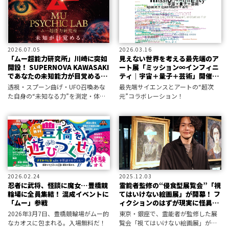
2026.07.05
2026.03.16
「ムー超能力研究所」川崎に突如
見えない世界を考える最先端のア
開設！ SUPERNOVA KAWASAKI
ート展「ミッション∞インフィニ
であなたの未知能力が目覚める
ティ｜宇宙＋量子＋芸術」開催
（2026.8.18-28）
中！
透視・スプーン曲げ・UFO召喚――あな
最先端サイエンスとアートの“超次
た自身の“未知なる力”を測定・体験
元”コラボレーション！
する「研究所」へ来たれ！
2026.02.24
2025.12.03
忍者に武将、怪談に魔女…豊橋競
霊能者監修の“侵食型展覧会”「視
輪場に全員集結！ 混成イベントに
てはいけない絵画展」が開幕！ フ
「ムー」参戦
ィクションのはずが現実に怪異発
生中……？
2026年3月7日、豊橋競輪場がムー的
東京・銀座で、霊能者が監修した展
なカオスに包まれる。入場無料だ！
覧会「視てはいけない絵画展」が開