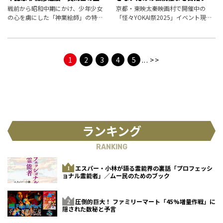
エロティシズム～」
ロデューサーにインタビュー
戦前から昭和中期にかけ、少年少女
京都・東映太秦映画村で開催中の
の心を虜にした「神業絵師」の特集
「怪々YOKAI祭2025」イベント現場
展が開催中。浮世絵と現代マンガ文
で怪奇現象が発生していた。場所の
化を結びつけた存在でもあるとい
記憶や人の思いを形にする妖怪たち
う、挿絵画家・伊藤彦造の知られざ
が集う場所を作ったプロデュース陣
る功績が明らかに！
に、妖怪を集める活動について聞い
1
2
3
4
5
...
>>
た
ランキング
RANKING
エスパー・小林が語る霊能界の裏話「プロフェッシ
ョナル霊能者」／ムー民のためのブック
圧倒的巨大！ ファミリーマート「45%増量作戦」に
隠された数秘と予言