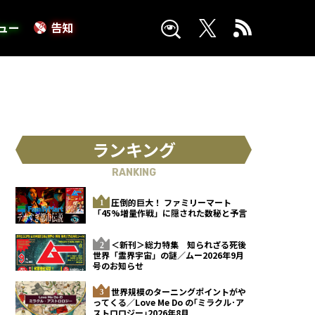
ュー
告知
ランキング
RANKING
圧倒的巨大！ ファミリーマート
「45%増量作戦」に隠された数秘と予言
＜新刊＞総力特集 知られざる死後
世界「霊界宇宙」の謎／ムー2026年9月
号のお知らせ
世界規模のターニングポイントがや
ってくる／Love Me Do の｢ミラクル･ア
ストロロジー｣2026年8月