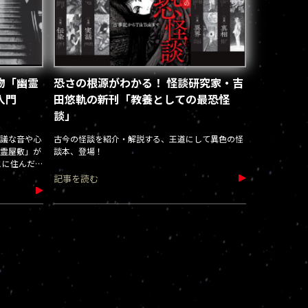
物「幽霊
恐さの根源がわかる！ 怪談研究家・吉
入門
田悠軌の新刊「教養としての最恐怪
談」
議な音や心
古今の怪談を紹介・解説する、王道にして異色の怪
霊屋敷」が
談本、登場！
こに住んだ人
—？ 世界
記事を読む