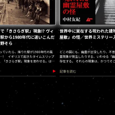
で「きさらぎ駅」現象!? ヴィ
世界中に実在する呪われた建
駅から1980年代に迷いこんだ
屋敷」の怪／世界ミステリー
遠野そら
っていたら、降りた駅が1980年代の風
どこの国にも、幽霊が出没したり、不思
…！ イギリスで起きたタイムスリップ
霊現象が発生したりする、いわゆる「幽
、「きさらぎ駅」現象を思わせる。はた
存在する。 それらの現象は、かつてそ
地下鉄と異世界の関係は？
間が残した強い怨念が引き起こすのか—
有数の幽霊屋敷
む
記事を読む