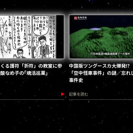
つくる護符「折符」の教室に参
中国版ツングースカ大爆発!?
酸なめ子の｢魂活巡業｣
「空中怪車事件」の謎／忘れじ
事件史
む
記事を読む