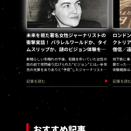
未来を視た著名女性ジャーナリストの
ロンドン
衝撃実話！ パラレルワールドか、タイ
クトリア
ムスリップか、謎のビジョン体験を告
僧侶／
白
素晴らしい冬晴れの午後、街路を歩いていた女性の
地下鉄に乗
目の前で突然繰り広げられた“ビジョン”とは――。半年
景だった…
先の光景をありありと“予見”したジャーナリストの
体験報告は
初撃体験に迫る！
して鉄道、
記事を読む
記事を読
おすすめ記事