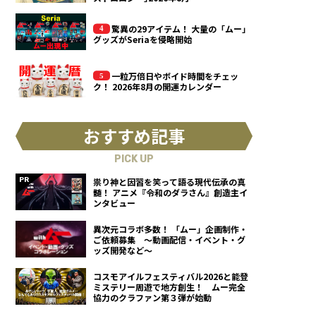
驚異の29アイテム！ 大量の「ムー」
グッズがSeriaを侵略開始
一粒万倍日やボイド時間をチェッ
ク！ 2026年8月の開運カレンダー
おすすめ記事
PICK UP
祟り神と因習を笑って語る現代伝承の真
髄！ アニメ『令和のダラさん』創造主イ
ンタビュー
異次元コラボ多数！ 「ムー」企画制作・
ご依頼募集 ～動画配信・イベント・グ
ッズ開発など～
コスモアイルフェスティバル2026と能登
ミステリー周遊で地方創生！ ムー完全
協力のクラファン第３弾が始動