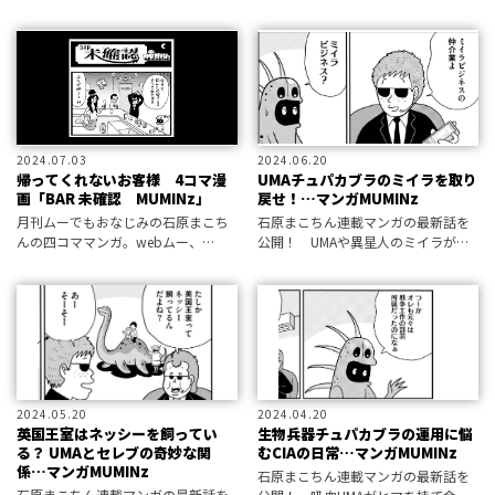
できるって知っていました？
2024.07.03
2024.06.20
帰ってくれないお客様 4コマ漫
UMAチュパカブラのミイラを取り
画「BAR 未確認 MUMINz」
戻せ！…マンガMUMINz
月刊ムーでもおなじみの石原まこち
石原まこちん連載マンガの最新話を
んの四コママンガ。webムー、
公開！ UMAや異星人のミイラがマ
GetNaviwebと連動した4コマ漫画で
ニアの間でこっそり取り引きされて
す！
いて……？
2024.05.20
2024.04.20
英国王室はネッシーを飼ってい
生物兵器チュパカブラの運用に悩
る？ UMAとセレブの奇妙な関
むCIAの日常…マンガMUMINz
係…マンガMUMINz
石原まこちん連載マンガの最新話を
石原まこちん連載マンガの最新話を