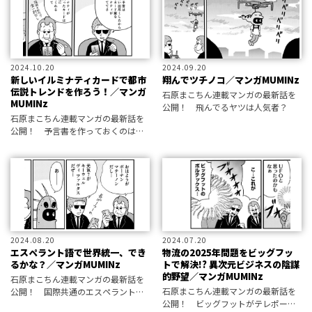
2024.10.20
2024.09.20
新しいイルミナティカードで都市
翔んでツチノコ／マンガMUMINz
伝説トレンドを作ろう！／マンガ
石原まこちん連載マンガの最新話を
MUMINz
公開！ 飛んでるヤツは人気者？
石原まこちん連載マンガの最新話を
公開！ 予言書を作っておくのは陰
謀の初歩的な手段です。
2024.08.20
2024.07.20
エスペラント語で世界統一、でき
物流の2025年問題をビッグフッ
るかな？／マンガMUMINz
トで解決!? 異次元ビジネスの陰謀
的野望／マンガMUMINz
石原まこちん連載マンガの最新話を
石原まこちん連載マンガの最新話を
公開！ 国際共通のエスペラント語
公開！ ビッグフットがテレポート
を習得すれば世界エリートに？