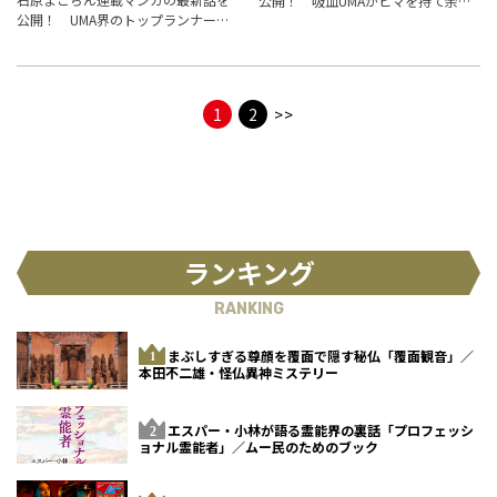
公開！ 吸血UMAがヒマを持て余し
公開！ UMA界のトップランナー、
ている？
ネッシーは優雅に暮らしている…の
かもしれません。
1
2
>>
ランキング
RANKING
まぶしすぎる尊顔を覆面で隠す秘仏「覆面観音」／
本田不二雄・怪仏異神ミステリー
エスパー・小林が語る霊能界の裏話「プロフェッシ
ョナル霊能者」／ムー民のためのブック