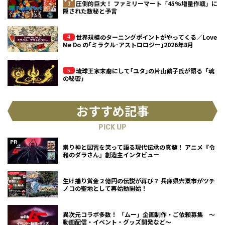
圧倒的巨大！ ファミリーマート「45%増量作戦」に
隠された数秘と予言
世界規模のターニングポイントがやってくる／Love
Me Do の｢ミラクル･アストロロジー｣2026年8月
琉球王家末裔にして｢ユタ｣の片山鶴子氏が語る「魂
の秘密」
おすすめ記事
PICK UP
祟り神と因習を笑って語る現代伝承の真髄！ アニメ『令
和のダラさん』創造主インタビュー
生け捕り賞金２億円の伝説が再び？ 兵庫県宍粟市がツチ
ノコの聖地として再始動開始！
異次元コラボ多数！ 「ムー」企画制作・ご依頼募集 ～
動画配信・イベント・グッズ開発など～