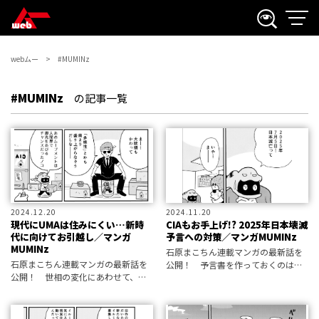
webムー
#MUMINz
#MUMINz
の記事一覧
2024.12.20
2024.11.20
現代にUMAは住みにくい…新時
CIAもお手上げ!? 2025年日本壊滅
代に向けてお引越し／マンガ
予言への対策／マンガMUMINz
MUMINz
石原まこちん連載マンガの最新話を
石原まこちん連載マンガの最新話を
公開！ 予言書を作っておくのは陰
公開！ 世相の変化にあわせて、最
謀の初歩的な手段です。
終回です。