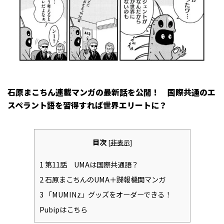
石原まこちん連載マンガの最新話を公開！ 国際共通のエ
スペラント語を習得すれば世界エリートに？
目次
[
非表示
]
1
第11話 UMAは国際共通語？
2
石原まこちんのUMA＋諜報機関マンガ
3
「MUMINz」グッズをオーダーできる！
Pubipはこちら