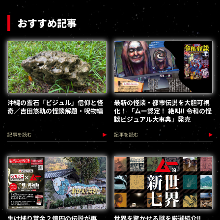
おすすめ記事
沖縄の霊石「ビジュル」信仰と怪
最新の怪談・都市伝説を大胆可視
奇／吉田悠軌の怪談解題・呪物編
化！ 「ムー認定！ 絶叫!! 令和の怪
談ビジュアル大事典」発売
記事を読む
記事を読む
生け捕り賞金２億円の伝説が再
世界を驚かせる謎を厳選紹介!!