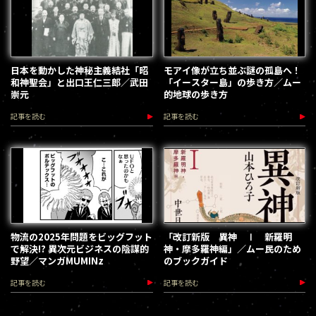
日本を動かした神秘主義結社「昭
モアイ像が立ち並ぶ謎の孤島へ！
和神聖会」と出口王仁三郎／武田
「イースター島」の歩き方／ムー
崇元
的地球の歩き方
記事を読む
記事を読む
物流の2025年問題をビッグフット
「改訂新版 異神 Ⅰ 新羅明
で解決!? 異次元ビジネスの陰謀的
神・摩多羅神編」／ムー民のため
野望／マンガMUMINz
のブックガイド
記事を読む
記事を読む