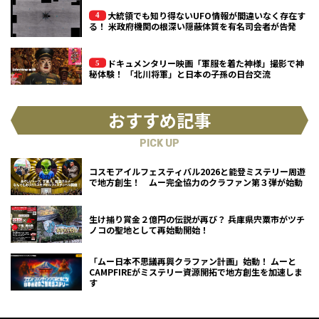
大統領でも知り得ないUFO情報が間違いなく存在す
る！ 米政府機関の根深い隠蔽体質を有名司会者が告発
ドキュメンタリー映画「軍服を着た神様」撮影で神
秘体験！ 「北川将軍」と日本の子孫の日台交流
おすすめ記事
PICK UP
コスモアイルフェスティバル2026と能登ミステリー周遊
で地方創生！ ムー完全協力のクラファン第３弾が始動
生け捕り賞金２億円の伝説が再び？ 兵庫県宍粟市がツチ
ノコの聖地として再始動開始！
「ムー日本不思議再興クラファン計画」始動！ ムーと
CAMPFIREがミステリー資源開拓で地方創生を加速しま
す