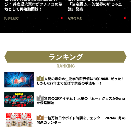
び？ 兵庫県宍粟市がツチノコの聖
「決定版 ムー的世界の新七不思
地として再始動開始！
議」発売
記事を読む
記事を読む
ランキング
RANKING
人間の寿命の生物学的限界値は“約190年”だった！
しかし627年まで延ばす禁断の手法も…！
驚異の29アイテム！ 大量の「ムー」グッズがSeria
を侵略開始
一粒万倍日やボイド時間をチェック！ 2026年8月の
開運カレンダー