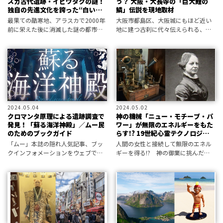
スカ古代遺跡・イピウタクの謎！
う？ 大阪・大長寺の「巨大鯉の
独自の先進文化を誇った“白い巨
鱗」伝説を現地取材
人”の正体は？
最果ての酷寒地、アラスカで2000年
大阪市都島区、大阪城にもほど近い
前に栄えた後に消滅した謎の都市が
地に建つ古刹に代々伝えられる、不
ある。今は遺跡だけが残るイピウタ
思議な魚の鱗。それは大阪がたどっ
クにはいったい誰が暮らし、なぜ失
た歴史の一端をも感じさせる、数奇
われたのか――!?
な伝説に彩られたものだった。
2024.05.04
2024.05.02
クロマンタ原理による遺跡調査で
神の機械「ニュー・モチーブ・パ
発見！「蘇る海洋神殿」／ムー民
ワー」が無限のエネルギーをもた
のためのブックガイド
らす!? 19世紀心霊テクノロジー
の到達点
「ムー」本誌の隠れ人気記事、ブッ
人間の女性と接続して無限のエネル
クインフォメーションをウェブで公
ギーを得る!? 神の御業に挑んだ、
開。編集部が選定した新刊書籍情報
とある機械について。
をお届けします。