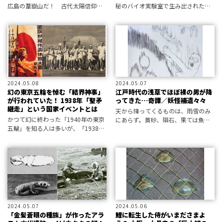
広島の葦嶽山だ！ 古代太陽信仰の
秘のバイオ実験室で生み出されたハ
現場はいかにして見出されたのか？
イブリッドなのか――!? 米フロリダ州
で謎の「豚人間」の目撃証言が報告
されている。
2024.05.08
2024.05.07
幻の東京五輪を悼む「結界神事」
江戸時代の浅草でほぼ裸の男が降
が行われていた！ 1938年「聖矛
ってきた…奇譚／妖怪補遺々々
継走」という国家イベントとは
天から降ってくるものは、雨雪のみ
かつて幻に終わった「1940年の東京
にあらず。黄砂、隕石、果ては魚や
五輪」を知る人は多いが、「1938年
金属片、そして……人も降ってきま
に催行された聖矛継走」をご存じだ
す。今回は、浅草で起きた奇妙な人
ろうか。聖火のトーチでなく、聖な
降り事件を補遺々々しましたーー ホ
る矛が国土をつなぐ結界神事の史実
ラー小説家にして屈指の妖怪研究
がある。
家・黒史
2024.05.07
2024.05.06
「金髪蒼眼の種族」が作ったアラ
鯉に転生した侍がいまださまよ