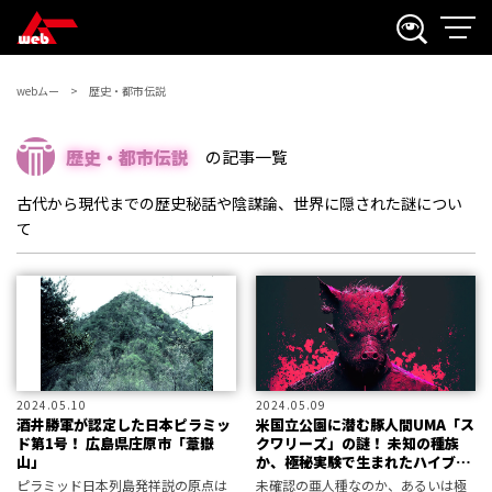
webムー
歴史・都市伝説
歴史・都市伝説
の記事一覧
古代から現代までの歴史秘話や陰謀論、世界に隠された謎につい
て
2024.05.10
2024.05.09
酒井勝軍が認定した日本ピラミッ
米国立公園に潜む豚人間UMA「ス
ド第1号！ 広島県庄原市「葦嶽
クワリーズ」の謎！ 未知の種族
山」
か、極秘実験で生まれたハイブリ
ッドか!?
ピラミッド日本列島発祥説の原点は
未確認の亜人種なのか、あるいは極