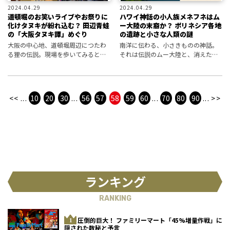
2024.04.29
2024.04.29
道頓堀のお笑いライブやお祭りに
ハワイ神話の小人族メネフネはム
化けタヌキが紛れ込む？ 田辺青蛙
ー大陸の末裔か？ ポリネシア各地
の「大阪タヌキ譚」めぐり
の遺跡と小さな人類の謎
大阪の中心地、道頓堀周辺につたわ
南洋に伝わる、小さきものの神話。
る狸の伝説。現場を歩いてみると、
それは伝説のムー大陸と、消えた古
今も街にとけこむユニークな狸たち
代人類を結ぶ存在かもしれない。
の姿がみえてきた。
<<
...
10
20
30
...
56
57
58
59
60
...
70
80
90
...
>>
ランキング
RANKING
圧倒的巨大！ ファミリーマート「45%増量作戦」に
隠された数秘と予言