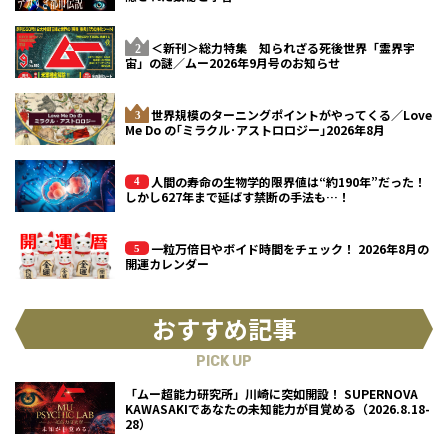
＜新刊＞総力特集 知られざる死後世界「霊界宇
宙」の謎／ムー2026年9月号のお知らせ
世界規模のターニングポイントがやってくる／Love
Me Do の｢ミラクル･アストロロジー｣2026年8月
人間の寿命の生物学的限界値は“約190年”だった！
しかし627年まで延ばす禁断の手法も…！
一粒万倍日やボイド時間をチェック！ 2026年8月の
開運カレンダー
おすすめ記事
PICK UP
「ムー超能力研究所」川崎に突如開設！ SUPERNOVA
KAWASAKIであなたの未知能力が目覚める（2026.8.18-
28）