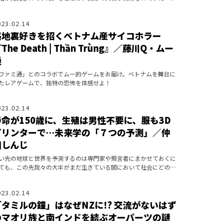
023.02.14
路地裏好きを招くベトナム産サイコホラー
The Death | Thần Trùng』／藤川Q・ムー
通
ファミ通」とのコラボでムー的ゲームをお届け。ベトナムを舞台に
たレアゲームで、独特の恐怖を体感せよ！
023.02.14
寿命が150歳に、生殖は男性不要に、服も3D
プリンターで…未来学の「７つの予測」／仲
田しんじ
い先の地球と世界を予測するのは専門家や預言者にまかせておくに
ても、この先我々の大半がまだ生きている間において社会にどのよ
な大きな変化が待っているのだろうか。
023.02.14
「タミルの鐘」はなぜNZに!? 交流がないはず
のマオリ族と南インドを結ぶオーパーツの謎