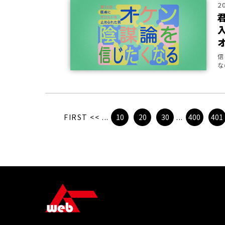
2
信
な
も
FIRST
<<
...
10
20
30
...
400
401