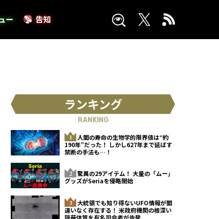
ュー
告知
ランキング
RANKING
人間の寿命の生物学的限界値は“約
190年”だった！ しかし627年まで延ばす
禁断の手法も…！
驚異の29アイテム！ 大量の「ムー」
グッズがSeriaを侵略開始
大統領でも知り得ないUFO情報が間
違いなく存在する！ 米政府機関の根深い
隠蔽体質を有名司会者が告発