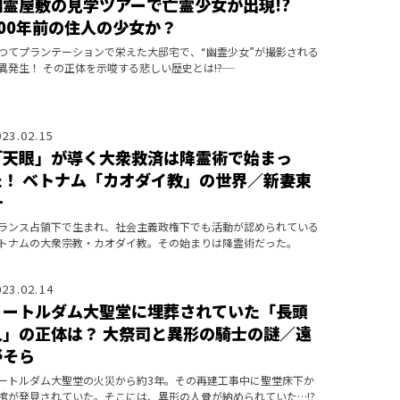
幽霊屋敷の見学ツアーで亡霊少女が出現!?
200年前の住人の少女か？
つてプランテーションで栄えた大邸宅で、“幽霊少女”が撮影される
異発生！ その正体を示唆する悲しい歴史とは――!?
023.02.15
「天眼」が導く大衆救済は降霊術で始まっ
た！ ベトナム「カオダイ教」の世界／新妻東
一
ランス占領下で生まれ、社会主義政権下でも活動が認められている
トナムの大衆宗教・カオダイ教。その始まりは降霊術だった。
023.02.14
ノートルダム大聖堂に埋葬されていた「長頭
人」の正体は？ 大祭司と異形の騎士の謎／遠
野そら
ートルダム大聖堂の火災から約3年。その再建工事中に聖堂床下か
棺が発見されていた。そこには、異形の人骨が納められていた…!?