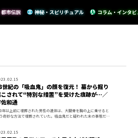
・都市伝説
神秘・スピリチュアル
コラム・インタビ
023.02.15
18世紀の「吸血鬼」の顔を復元！ 墓から掘り
起こされて“特別な措置”を受けた痕跡が…／
宇佐和通
00年以上前に埋葬された男性の遺体は、大腿骨を胸の上に乗せると
う奇妙な方法で埋葬されていた。吸血鬼だと疑われた末の事態だと
うが……！
023.02.15