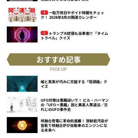
一粒万倍日やボイド時間をチェッ
ク！ 2026年8月の開運カレンダー
トランプ大統領も当事者!? 「タイム
トラベル」クイズ
おすすめ記事
PICK UP
嘘と真実が巧みに交錯する「陰謀論」ク
イズ
UFO対策は悪魔祓いで！ ビル・ハーマン
の「UFO＝悪魔」説と異星人撃退法／忘
れじのUFO事件史
核融合発電に革命的進展！ 放射能汚染が
皆無で核融合炉が自動車のエンジンにな
る未来へ