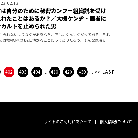
023.02.13
君は自分のために秘密カンフー組織説を受け
入れたことはあるか？／大槻ケンヂ・医者に
オカルトを止められた男
じられないような話があるなら、信じたくない話だってある。それ
らば積極的な幻想に漬かることだってありだろう。そんな気持ち
、わかってしまう。
402
403
404
...
410
420
430
...
>>
LAST
サイトのご利用にあたって
個人情報について