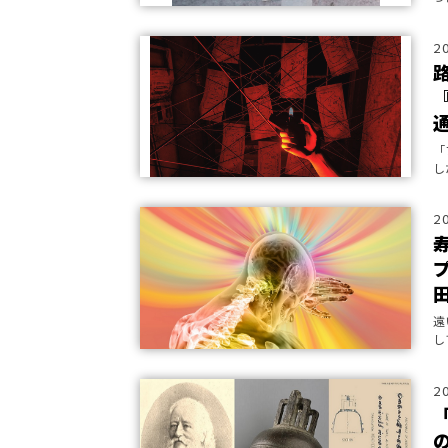
2
『
「
し
2
遠
し
う
2