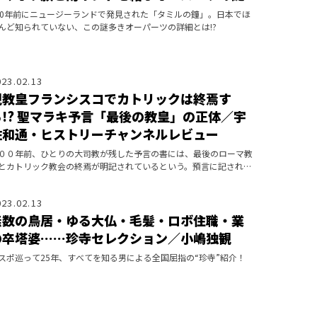
00年前にニュージーランドで発見された「タミルの鐘」。日本でほ
んど知られていない、この謎多きオーパーツの詳細とは!?
023.02.13
現教皇フランシスコでカトリックは終焉す
る!? 聖マラキ予言「最後の教皇」の正体／宇
佐和通・ヒストリーチャンネルレビュー
００年前、ひとりの大司教が残した予言の書には、最後のローマ教
とカトリック教会の終焉が明記されているという。預言に記された
１２番目、最後の教皇とはいったい誰なのか？
023.02.13
無数の鳥居・ゆる大仏・毛髪・ロボ住職・業
の卒塔婆……珍寺セレクション／小嶋独観
スポ巡って25年、すべてを知る男による全国屈指の“珍寺”紹介！