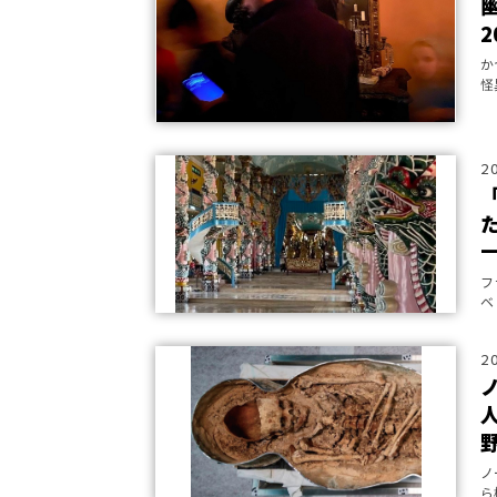
か
怪
2
フ
ベ
2
ノ
ら