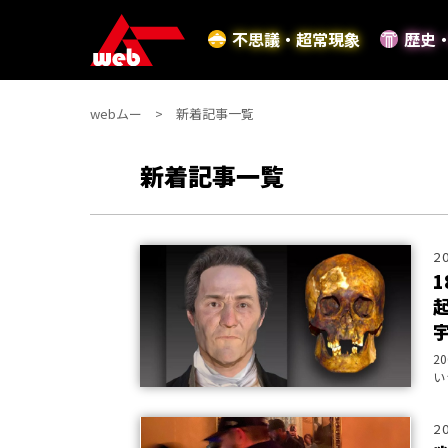
不思議・超常現象
歴史
webムー
新着記事一覧
新着記事一覧
2
2
い
い
2