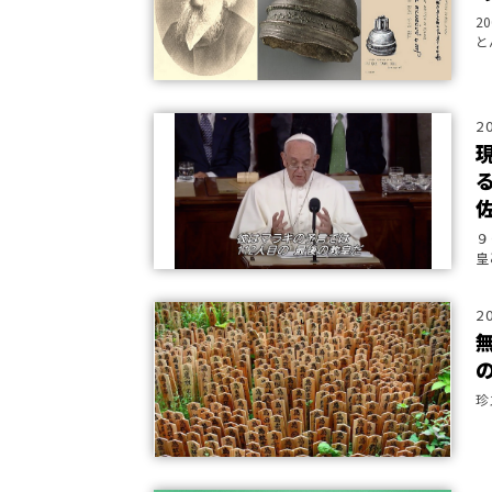
2
と
2
９
皇
１
2
珍