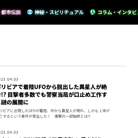
・都市伝説
神秘・スピリチュアル
コラム・インタビ
023.04.03
ボリビアで着陸UFOから脱出した異星人が絶
命!? 目撃者多数でも警察当局が口止め工作す
る謎の展開に
リビアに出現したUFOが着陸、中から異星人が現れ、しかも１体が
亡するという事件が発生した！ 衝撃の一部始終とは!?
023.04.03