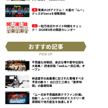
驚異の29アイテム！ 大量の「ムー」
グッズがSeriaを侵略開始
一粒万倍日やボイド時間をチェッ
ク！ 2026年8月の開運カレンダー
おすすめ記事
PICK UP
不思議な体験談、身近な噂や都市伝説を
大募集！ 読者投稿「webムー民広場」オ
ープン
神道霊学の奥義書に記された驚嘆すべき
予言の数々！ 出口王仁三郎と「霊界物
語」の基礎知識
「ムー日本不思議再興クラファン計画」
始動！ ムーとCAMPFIREがミステリー資
源開拓で地方創生を加速します