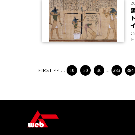
2
2
ト
FIRST
<<
...
10
20
30
...
383
384