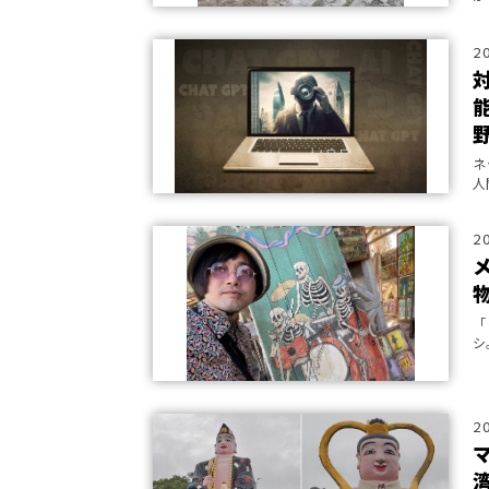
現
2
ネ
人
2
「
シ
シ
2