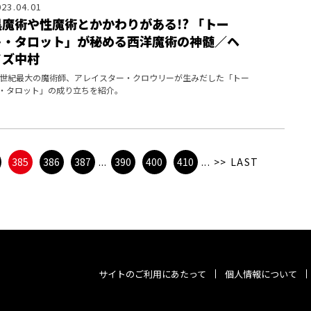
023.04.01
黒魔術や性魔術とかかわりがある!? 「トー
ト・タロット」が秘める西洋魔術の神髄／ヘ
イズ中村
0世紀最大の魔術師、アレイスター・クロウリーが生みだした「トー
・タロット」の成り立ちを紹介。
385
386
387
...
390
400
410
...
>>
LAST
サイトのご利用にあたって
個人情報について