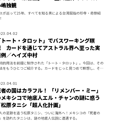
小嶋独観
スポ巡って25年、すべてを知る男による台湾屈指の珍寺・奇祭紹
！
023.04.02
「トート・タロット」でパスワーキング瞑
想 カードを通じてアストラル界へ至った実
践例／ヘイズ中村
術的用法を前提に制作された「トート・タロット」。今回は、その
法をもうひとつご紹介する。カードをじっと見つめて瞑想し、その
界へ没入してさまざまな体験をするという「パス・ワーキング」
。
023.04.01
死者の国はカラフル！ 「リメンバー・ミー」
のメキシコで地底人エル・チャンの謎に惑う
／松原タニシ「超人化計画」
人の足跡を追う松原タニシ、ついに海外へ！メキシコの「死者の
」を訪れたタニシは、謎の地底人伝説に遭遇する。