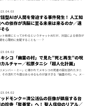
場には、いまだ、多くの証言者や研究家が集まってくる。
023.04.03
対話型AIが人間を脅迫する事件発生！ 人工知
能への依存が洗脳に至る未来は来るのか／遠
野そら
ット検索にとってかわるというチャットAIだが、対話による依存が
間を心理的に支配することも……？
023.04.02
メキシコ「幽霊の村」で見た”死と再生”の呪
物カルチャー／松原タニシ「超人化計画」
リメンバー・ミー」に導かれてメキシコの死者の国を訪れたタニ
。その流れで今度はあらゆるものが謎すぎる「幽霊の村」へ。メキ
コ、ヤバい！
023.04.02
マッドモンク＝濟公活仏の巨像が鎮座する台
湾の珍寺「聚善堂」へ！ 聖人信仰のリアル／