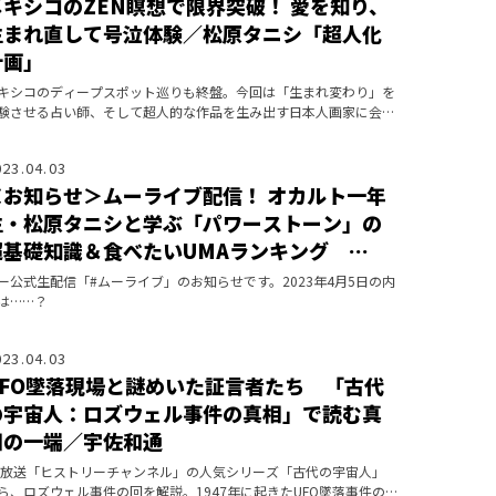
メキシコのZEN瞑想で限界突破！ 愛を知り、
生まれ直して号泣体験／松原タニシ「超人化
計画」
キシコのディープスポット巡りも終盤。今回は「生まれ変わり」を
験させる占い師、そして超人的な作品を生み出す日本人画家に会い
いく。そこで得た「超人化」の手がかりとは？
023.04.03
＜お知らせ＞ムーライブ配信！ オカルト一年
生・松原タニシと学ぶ「パワーストーン」の
超基礎知識＆食べたいUMAランキング
023.4.5
ー公式生配信「#ムーライブ」のお知らせです。2023年4月5日の内
は……？
023.04.03
UFO墜落現場と謎めいた証言者たち 「古代
の宇宙人：ロズウェル事件の真相」で読む真
相の一端／宇佐和通
S放送「ヒストリーチャンネル」の人気シリーズ「古代の宇宙人」
ら、ロズウェル事件の回を解説。1947年に起きたUFO墜落事件の