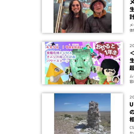
メ
体
に
2
2
ム
容
2
C
か