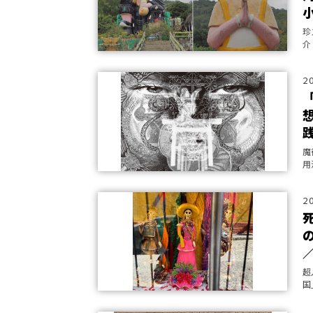
珍
介
2
魔
用
世
だ
2
超
国