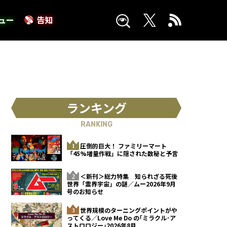
ュー
告知
ランキング
RANKING
圧倒的巨大！ ファミリーマート
「45%増量作戦」に隠された数秘と予言
＜新刊＞総力特集 知られざる死後
世界「霊界宇宙」の謎／ムー2026年9月
号のお知らせ
世界規模のターニングポイントがや
ってくる／Love Me Do の｢ミラクル･ア
ストロロジー｣2026年8月