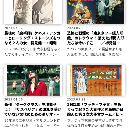
する。
2023.07.02
2023.05.21
最後の「魔術師」ケネス・アンガ
恐怖と戦慄の「東京タワー蝋人形
ーとローリング・ストーンズをつ
館」のトラウマ！ 消えた拷問人形
なぐ２人の女／初見健一・昭和こ
たちは今いずこ……／初見健一の
どもオカルト回顧録
昭和こどもオカルト回顧録
60〜70年代文化に多大な影響を与え
かつての東京タワーで展望台よりも
たオカルティスト、ケネス・アンガ
人気を博した「蝋人形館」をあなた
ー。稀代の「魔術師」とローリン
はご存じだろうか。猥雑で迷宮的だ
グ・ストーンズを結びつけた２人の
った“魔塔”東京タワーの実態を紹
女を回想する。
介！
2023.04.06
2023.03.22
新作『ダークグラス』を堪能せ
1981年「ファティマ予言」をめ
よ！ 『サスペリア』の洗礼を受け
ぐって起きた大事件と五島勉が目
ていない世代のためのダリオ・ア
論んだ第２次大予言ブーム／初見
ルジェント映画入門／初見健一の
健一・昭和こどもオカルト回顧録
10年ぶりにダリオ・アルジェント作
ファティマ第三の予言が世界中で具
昭和こどもオカルト回顧録
品が公開される！ 「なんじゃこり
体的な注目を集めた1981年の出来事