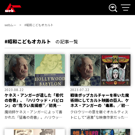
webムー
#昭和こどもオカルト
#昭和こどもオカルト
の記事一覧
2023.08.22
2023.07.22
ケネス・アンガーが遺した「希代
戦後ポップカルチャーを率いた魔
の奇書」、『ハリウッド・バビロ
術師にしてカルト映画の巨人、ケ
ン』の“危うい高揚感”／初見健
ネス・アンガーの〝毒素〟／初見
一・昭和こどもオカルト回顧録
健一・昭和こどもオカルト回顧録
魔術師ケネス・アンガーによって書
クロウリーの意を継ぐオカルティス
かれた「猛毒の奇書」。ハリウッド
トにして“過激”な映像作家だったケ
のタブーを徹底的に破壊し、数々の
ネス・アンガー。その挑発的な作品
論争を巻き起こした希代の「暴露
群がブームとなった80年代サブカル
本」とは？
＝アンダーグラウンドシーンを回顧