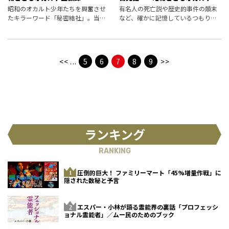
顧録
昭和のオカルト少年たちを興奮させ
有名人の死亡説や歴史的事件の顛末
たキラーワード「秘密結社」。当時
など、確かに記憶しているつもりで
のこどもたちは、いつから、何を通
も実際は違ったという「偽記憶」に
してこの話題を知り、楽しむ（？）
驚くことはしばしばある。 今回は懐
ようになったのか。昭和「秘密結社
かしの「金色のファンタ」につい
本」の系譜をひもとく。
て。それはマンデラ効果（マンデラ
<<
...
5
6
7
8
9
>>
エフェク
ランキング
RANKING
圧倒的巨大！ ファミリーマート「45%増量作戦」に
隠された数秘と予言
エスパー・小林が語る霊能界の裏話「プロフェッシ
ョナル霊能者」／ムー民のためのブック