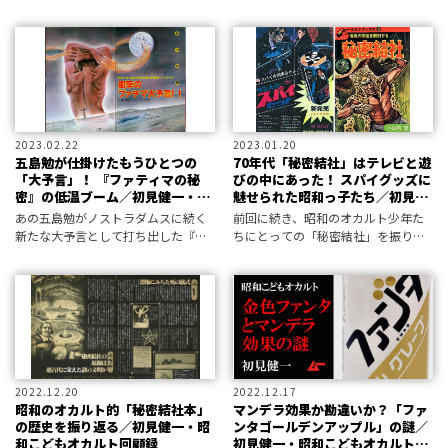
ゃ？」となりそうな初心者のため
とは？ そのとき、五島勉と「ム
に、味わい方を教えます！
ー」が動いた！
2023.02.22
2023.01.20
五島勉が仕掛けたもうひとつの
70年代「秘密結社」はテレビと遊
「大予言」！ 『ファティマの秘
びの中にあった！ スパイグッズに
密』の低温ブーム／初見健一・昭
魅せられた昭和っ子たち／初見健
和こどもオカルト回顧録
一・昭和こどもオカルト回顧録
あの五島勉がノストラダムスに続く
前回に続き、昭和のオカルト少年た
新たな大予言として打ち出した『フ
ちにとっての「秘密結社」を振り返
ァティマ・第三の秘密』。しかし、
る。あやしげな極秘集会や儀式のイ
当時のこどもにはいまいちピンとこ
メージは、テレビ番組の中に息づい
なかった？
ていた・
2022.12.20
2022.12.17
昭和のオカルト的「秘密結社本」
マンデラ効果か勘違いか？「ファ
の歴史を振り返る／初見健一・昭
ンタゴールデンアップル」の謎／
和こどもオカルト回顧録
初見健一・昭和こどもオカルト回