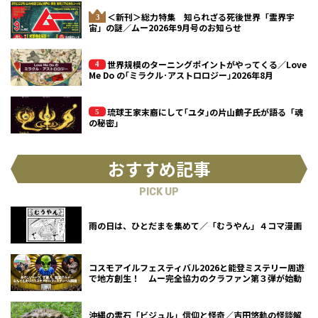
＜新刊＞総力特集 知られざる死後世界「霊界宇
宙」の謎／ムー2026年9月号のお知らせ
世界規模のターニングポイントがやってくる／Love
Me Do の｢ミラクル･アストロロジー｣2026年8月
琉球王家末裔にして｢ユタ｣の片山鶴子氏が語る「魂
の秘密」
おすすめ記事
PICK UP
雨の日は、ひとだまを集めて／「むうやん」４コマ漫画
コスモアイルフェスティバル2026と能登ミステリー周遊
で地方創生！ ムー完全協力のクラファン第３弾が始動
沖縄の霊石「ビジュル」信仰と怪奇／吉田悠軌の怪談解