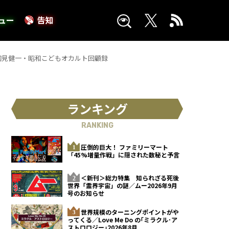
ュー
告知
初見健一・昭和こどもオカルト回顧録
ランキング
RANKING
圧倒的巨大！ ファミリーマート
「45%増量作戦」に隠された数秘と予言
＜新刊＞総力特集 知られざる死後
世界「霊界宇宙」の謎／ムー2026年9月
号のお知らせ
世界規模のターニングポイントがや
ってくる／Love Me Do の｢ミラクル･ア
ストロロジー｣2026年8月