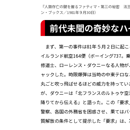
『人類存亡の鍵を握るファティマ・第三の秘密 法
ン・ブックス／1981年９月30日）
前代未聞の奇妙なハ
まず、第一の事件は81年５月２日に起こ
イルランド航空164便（ボーイング737。
修道士、ローレンス・ダウニーなる人物が
ャックした。時限爆弾は当時の中東テロな
丸ごと吹っ飛ばせるほどの威力を持ってい
が、ダウニーは「北フランスのルトゥケ空
降りてから伝える」と語った。この「要求
警察、各国の外務省を困惑させ、果てはバ
質解放の条件として提示した「要求」は、