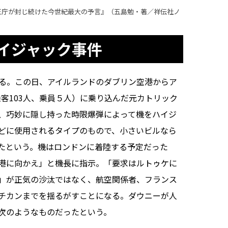
王庁が封じ続けた今世紀最大の予言』（五島勉・著／祥伝社ノ
イジャック事件
る。この日、アイルランドのダブリン空港からア
乗客103人、乗員５人）に乗り込んだ元カトリック
、巧妙に隠し持った時限爆弾によって機をハイジ
どに使用されるタイプのもので、小さいビルなら
たという。機はロンドンに着陸する予定だった
港に向かえ」と機長に指示。「要求はルトゥケに
」が正気の沙汰ではなく、航空関係者、フランス
チカンまでを揺るがすことになる。ダウニーが人
次のようなものだったという。