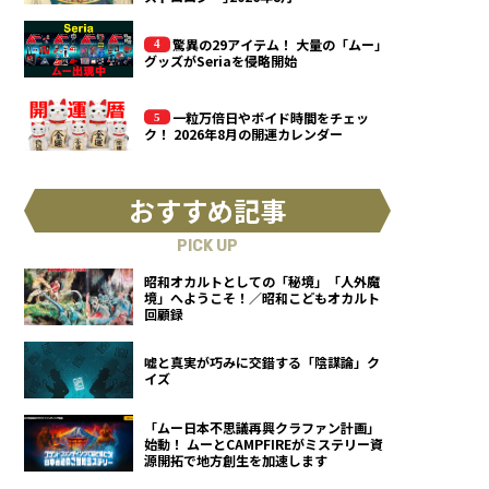
驚異の29アイテム！ 大量の「ムー」
グッズがSeriaを侵略開始
一粒万倍日やボイド時間をチェッ
ク！ 2026年8月の開運カレンダー
おすすめ記事
PICK UP
昭和オカルトとしての「秘境」「人外魔
境」へようこそ！／昭和こどもオカルト
回顧録
嘘と真実が巧みに交錯する「陰謀論」ク
イズ
「ムー日本不思議再興クラファン計画」
始動！ ムーとCAMPFIREがミステリー資
源開拓で地方創生を加速します