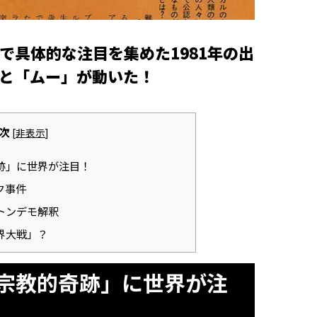
で具体的な注目を集めた1981年の出
と「ムー」が動いた！
次
[
非表示
]
跡」に世界が注目！
ク事件
トンデモ解釈
界大戦」？
宗教的奇跡」に世界が注