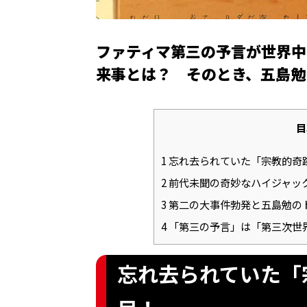
ファティマ第三の予言が世界中
来事とは？ そのとき、五島勉
目
1
忘れ去られていた「宗教的奇
2
前代未聞の奇妙なハイジャッ
3
第二の大事件勃発と五島勉の
4
「第三の予言」は「第三次世
忘れ去られていた「