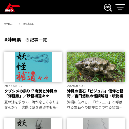
webムー
#沖縄県
#沖縄県
の記事一覧
2026.08.02
2026.07.31
クブシメの祟り!? 奄美と沖縄の
沖縄の霊石「ビジュル」信仰と怪
「海怪談」／妖怪補遺々々
奇／吉田悠軌の怪談解題・呪物編
夏の涼を求めて、海が恋しくなりま
沖縄に伝わる、「ビジュル」と呼ば
せんか？ 実際に足を運ぶのももち
れる霊石への信仰にまつわる怪談を
ろん良いでしょう。でも、海にまつ
現地で取材した筆者。それは「触る
わる怪談話で海に触れるのもなかな
と祟る」という単純なタブーにはと
か乙なもの。というわけで、水域の
どまらない呪石だった。沖縄の文化
不思議な話を補遺々々しました。ホ
や歴史的背景さえ垣間見えてくるモ