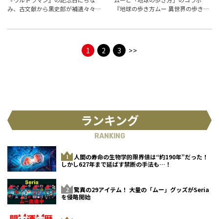
み、古文献から黒史郎が補遺々々し
『地球の歩き方ムー 異世界の歩き
たのは、まるで怪獣のような記録の
方』から、後世に残したいムー的遺
数々ーー ホラー小説家にして屈指の
産を紹介！
妖怪研究家・黒史郎が、記録には残
されながらも人々から“忘れ去られた
1
2
3
>>
妖怪”
ランキング
RANKING
人間の寿命の生物学的限界値は“約190年”だった！
しかし627年まで延ばす禁断の手法も…！
驚異の29アイテム！ 大量の「ムー」グッズがSeria
を侵略開始