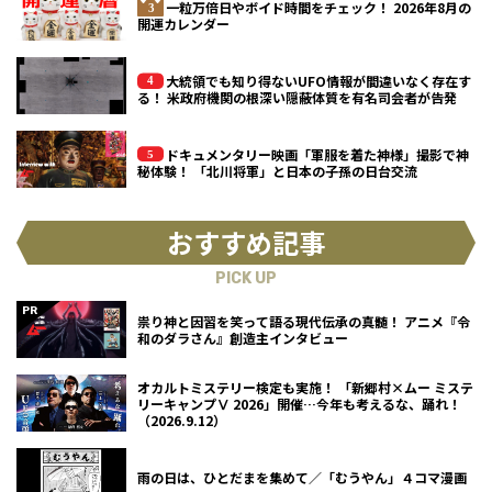
一粒万倍日やボイド時間をチェック！ 2026年8月の
開運カレンダー
大統領でも知り得ないUFO情報が間違いなく存在す
る！ 米政府機関の根深い隠蔽体質を有名司会者が告発
ドキュメンタリー映画「軍服を着た神様」撮影で神
秘体験！ 「北川将軍」と日本の子孫の日台交流
おすすめ記事
PICK UP
祟り神と因習を笑って語る現代伝承の真髄！ アニメ『令
和のダラさん』創造主インタビュー
オカルトミステリー検定も実施！ 「新郷村×ムー ミステ
リーキャンプⅤ 2026」開催…今年も考えるな、踊れ！
（2026.9.12）
雨の日は、ひとだまを集めて／「むうやん」４コマ漫画