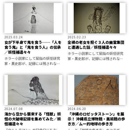
情報研究所と編集部が厳選！
2025.03.24
2025.02.23
女が下半身で鬼を食う……「人を
全裸の老女を担ぐ３人の幽霊集団
食う鬼」と「鬼を食う人」の伝承
と遭遇した話／妖怪補遺々々
／妖怪補遺々々
ホラー小説家にして屈指の妖怪研究
ホラー小説家にして屈指の妖怪研究
家・黒史郎が、記録には残されなが
家・黒史郎が、記録には残されなが
らも人々から“忘れ去られた妖怪”を
らも人々から“忘れ去られた妖怪”を
発掘する「妖怪補遺々々」。今回は
発掘する、それが「妖怪補
「南島研究」より、ちょっと変わっ
遺々々」！ 今回は、「鬼」にまつ
た怪異・怪談を補遺々々します。
わる伝説から補遺々々します。
2024.07.08
2024.06.20
海から空から襲来する「怪獣」妖
「沖縄のロゼッタストーン」を展
怪の大破壊記録を集めてみた／妖
示！ 沖縄県立博物館・美術館の歩
怪補遺々々
き方／ムー的地球の歩き方
『ウルトラマン』の記念日にちな
ムーと「地球の歩き方」のコラボ