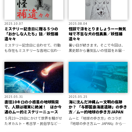
ラー小説
ノの真相
2025.10.07
2025.08.04
ミステリー記念日に贈る５つの
怪談で涼をとりましょうーー無気
「おかしな人たち」話／妖怪補
味で不吉な犬の怪異集／妖怪補
遺々々
遺々々
ミステリー記念日に合わせて、行動
暑い日が続きます。そこで今回は、
も存在もミステリーな各地に伝わる
黒史郎から暑気払いの怪談をお届
怪異譚を補遺々々しました。ホラー
け。それも、妖怪や幽霊譚ではな
小説家にして屈指の妖怪研究家・黒
く、むしろそれらよりも強そうな
史郎が、記録には残されながらも
〝犬〟にまつわる怪異な話を補
人々から“忘れ去られた妖怪”を発掘
遺々々しました。ホラー小説家にし
する、そ
て屈指の妖怪研究家
2025.05.31
2025.05.25
直径10キロの小惑星の地球衝突
海に沈んだ沖縄ムー文明の痕跡
で、人類は確実に絶滅！ ほか今
か？ 「与那国島海底遺跡」の歩き
週のムー的ミステリーニュース
方／ムー的地球の歩き方JAPAN
５月23〜29日にかけて世界を騒がせ
ムーと「地球の歩き方」のコラボ
たオカルト・考古学・民俗学などの
『地球の歩き方ムー JAPAN』から、
最新不思議ニュースから、超常現象
後世に残したいムー的遺産を紹介！