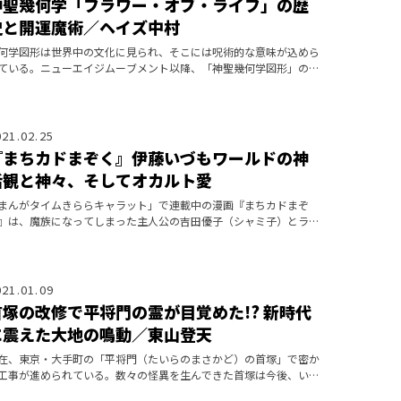
神聖幾何学「フラワー・オブ・ライフ」の歴
史と開運魔術／ヘイズ中村
何学図形は世界中の文化に見られ、そこには呪術的な意味が込めら
ている。ニューエイジムーブメント以降、「神聖幾何学図形」の代
として脚光を浴びるようになったフラワー・オブ・ライフのルーツ
解説する。
021.02.25
『まちカドまぞく』伊藤いづもワールドの神
話観と神々、そしてオカルト愛
まんがタイムきららキャラット」で連載中の漫画『まちカドまぞ
』は、魔族になってしまった主人公の吉田優子（シャミ子）とライ
ルの千代田桃の掛け合いや、オカルト的な小ネタ、邪神像などのオ
パーツのデザイ
021.01.09
首塚の改修で平将門の霊が目覚めた!? 新時代
に震えた大地の鳴動／東山登天
在、東京・大手町の「平将門（たいらのまさかど）の首塚」で密か
工事が進められている。数々の怪異を生んできた首塚は今後、いっ
いどうなるのか？