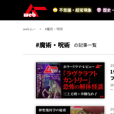
不思議・超常現象
歴史
webムー
#魔術・呪術
#魔術・呪術
の記事一覧
2
2
ー
ン
社
2