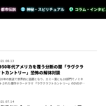
・都市伝説
神秘・スピリチュアル
コラム・インタビ
021.08.13
1950年代アメリカを覆う分断の闇「ラヴクラ
フトカントリー」恐怖の解体対談
020年の放送で世界的に話題となり、エミー賞にも18部門でノミネ
トされた傑作ホラードラマ 『ラヴクラフトカントリー』のDVDがレ
タル展開される。1950年代アメリカを舞台に怪物や魔術、秘密結
が
021.07.14