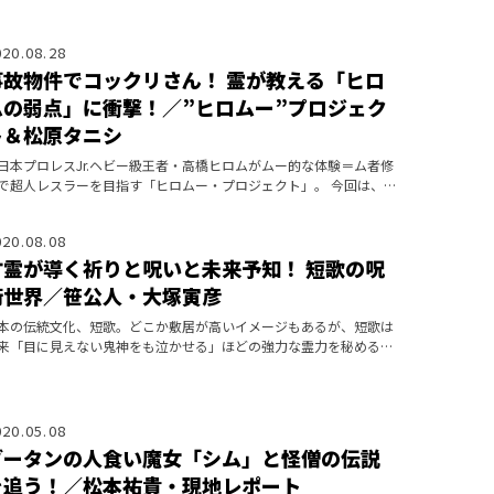
020.08.28
事故物件でコックリさん！ 霊が教える「ヒロ
ムの弱点」に衝撃！／”ヒロムー”プロジェク
ト＆松原タニシ
日本プロレスJr.ヘビー級王者・高橋ヒロムがムー的な体験＝ム者修
で超人レスラーを目指す「ヒロムー・プロジェクト」。 今回は、
故物件住みます芸人の松原タニシさんの協力で「事故物件でコック
さんをす
020.08.08
言霊が導く祈りと呪いと未来予知！ 短歌の呪
術世界／笹公人・大塚寅彦
本の伝統文化、短歌。どこか敷居が高いイメージもあるが、短歌は
来「目に見えない鬼神をも泣かせる」ほどの強力な霊力を秘めると
われ、オカルトとは非常に親和性が高い文化だ。 大塚寅彦氏、笹
人氏という短
020.05.08
ブータンの人食い魔女「シム」と怪僧の伝説
を追う！／松本祐貴・現地レポート