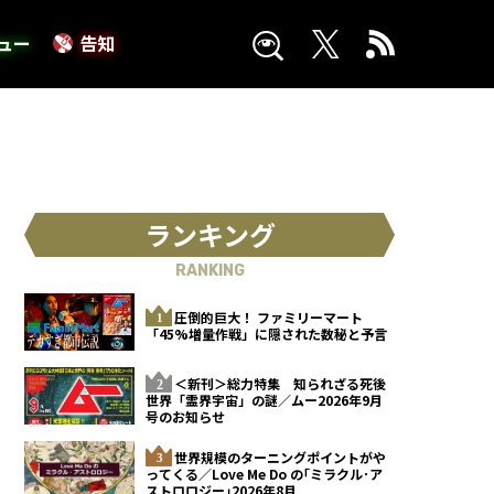
ュー
告知
ランキング
RANKING
圧倒的巨大！ ファミリーマート
「45%増量作戦」に隠された数秘と予言
＜新刊＞総力特集 知られざる死後
世界「霊界宇宙」の謎／ムー2026年9月
号のお知らせ
世界規模のターニングポイントがや
ってくる／Love Me Do の｢ミラクル･ア
ストロロジー｣2026年8月