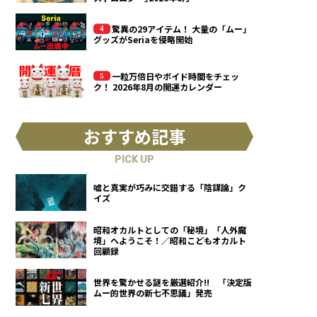
驚異の29アイテム！ 大量の「ムー」
グッズがSeriaを侵略開始
一粒万倍日やボイド時間をチェッ
ク！ 2026年8月の開運カレンダー
おすすめ記事
PICK UP
嘘と真実が巧みに交錯する「陰謀論」ク
イズ
昭和オカルトとしての「秘境」「人外魔
境」へようこそ！／昭和こどもオカルト
回顧録
世界を驚かせる謎を厳選紹介!! 「決定版
ムー的世界の新七不思議」発売