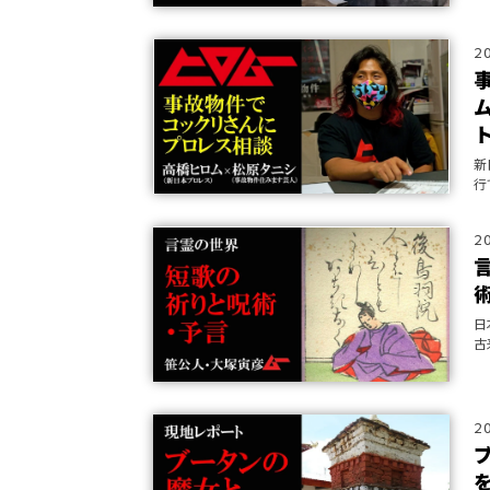
2
新
行
事
リ
2
日
古
い
公
2