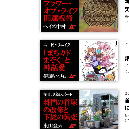
幾
れ
表
を
2
「
く
バ
ー
2
現
に
た