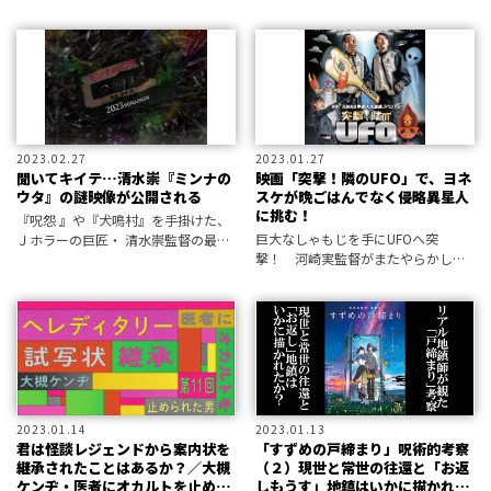
ゃ？」となりそうな初心者のため
有名トーク番組に登場。UFOの正体
に、味わい方を教えます！
について語ったニュースが世界を駆
け巡っている。名監督はいったい何
を語ったのか!?
2023.02.27
2023.01.27
聞いてキイテ…清水崇『ミンナの
映画「突撃！隣のUFO」で、ヨネ
ウタ』の謎映像が公開される
スケが晩ごはんでなく侵略異星人
に挑む！
『呪怨 』や『犬鳴村』を手掛けた、
巨大なしゃもじを手にUFOへ突
Ｊホラーの巨匠・ 清水崇監督の最新
撃！ 河崎実監督がまたやらかし
作が情報公開された。タイトルは、
た！
『ミンナのウタ 』 という……。
2023.01.14
2023.01.13
君は怪談レジェンドから案内状を
「すずめの戸締まり」呪術的考察
継承されたことはあるか？／大槻
（２）現世と常世の往還と「お返
ケンヂ・医者にオカルトを止めら
しもうす」地鎮はいかに描かれた