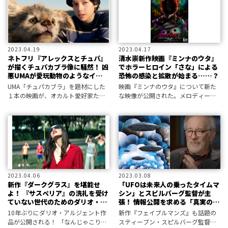
2023.04.19
2023.04.17
ネトフリ『アレックスとチュパ』
清水崇新作映画『ミンナのウタ』
が描くチュパカブラ像に騒然！ 凶
でホラーヒロイン「さな」による
悪UMAが愛玩動物のようなイメー
恐怖の感染と拡散が始まる……？
ジに…
UMA「チュパカブラ」を題材にした
映画『ミンナのウタ』について新た
１本の映画が、オカルト愛好家たち
な映像が公開された。メロディーを
の間で衝撃をもって受け止められて
聴けば、あなたも……？
いる。その深い理由とは？
2023.04.06
2023.03.08
新作『ダークグラス』を堪能せ
「UFOは未来人の乗ったタイムマ
よ！ 『サスペリア』の洗礼を受け
シン」とスピルバーグ監督が主
ていない世代のためのダリオ・ア
張！ 情報公開を求める「真実の示
ルジェント映画入門／初見健一の
唆」なのか？
10年ぶりにダリオ・アルジェント作
新作『フェイブルマンズ』も話題の
昭和こどもオカルト回顧録
品が公開される！ 「なんじゃこり
スティーブン・スピルバーグ監督が