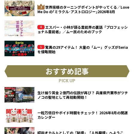
世界規模のターニングポイントがやってくる／Love
Me Do の｢ミラクル･アストロロジー｣2026年8月
エスパー・小林が語る霊能界の裏話「プロフェッシ
ョナル霊能者」／ムー民のためのブック
驚異の29アイテム！ 大量の「ムー」グッズがSeria
を侵略開始
おすすめ記事
PICK UP
生け捕り賞金２億円の伝説が再び？ 兵庫県宍粟市がツチ
ノコの聖地として再始動開始！
一粒万倍日やボイド時間をチェック！ 2026年8月の開運
カレンダー
昭和オカルトとしての「秘境」「人外魔境」へようこ