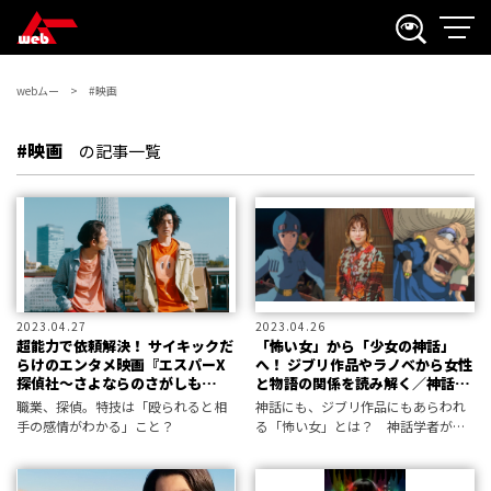
webムー
#映画
#映画
の記事一覧
2023.04.27
2023.04.26
超能力で依頼解決！ サイキックだ
「怖い女」から「少女の神話」
らけのエンタメ映画『エスパーX
へ！ ジブリ作品やラノベから女性
探偵社〜さよならのさがしも
と物語の関係を読み解く／神話学
の〜』
者・沖田瑞穂
職業、探偵。特技は「殴られると相
神話にも、ジブリ作品にもあらわれ
手の感情がわかる」こと？
る「怖い女」とは？ 神話学者がそ
の怖さの正体を読み解く。