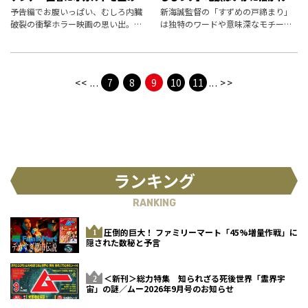
れた男（11）
か？
予告編でお腹いっぱい、むしろ内臓
新海誠監督の「すずめの戸締まり」
破裂の衝撃ホラー映画の思い出。令
は独特のワードや意味深なモチー
和では別角度から、映画がらみの怪
フ、隠れテーマなどを想起させる。
奇現象がオーケンを襲う。
本稿では、地脈を詠み、地霊と対峙
し、大地を鎮めることを生業とする
麒麟（きりん）師の視点で、作品を
<<
...
7
8
9
10
11
...
>>
読み解いて
ランキング
RANKING
圧倒的巨大！ ファミリーマート「45%増量作戦」に
隠された数秘と予言
＜新刊＞総力特集 知られざる死後世界「霊界宇
宙」の謎／ムー2026年9月号のお知らせ