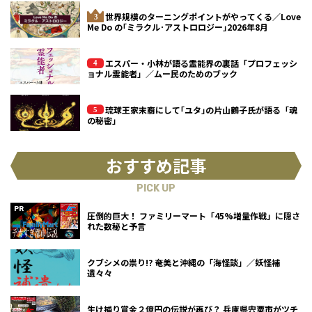
世界規模のターニングポイントがやってくる／Love
Me Do の｢ミラクル･アストロロジー｣2026年8月
エスパー・小林が語る霊能界の裏話「プロフェッシ
ョナル霊能者」／ムー民のためのブック
琉球王家末裔にして｢ユタ｣の片山鶴子氏が語る「魂
の秘密」
おすすめ記事
PICK UP
圧倒的巨大！ ファミリーマート「45%増量作戦」に隠さ
れた数秘と予言
クブシメの祟り!? 奄美と沖縄の「海怪談」／妖怪補
遺々々
生け捕り賞金２億円の伝説が再び？ 兵庫県宍粟市がツチ