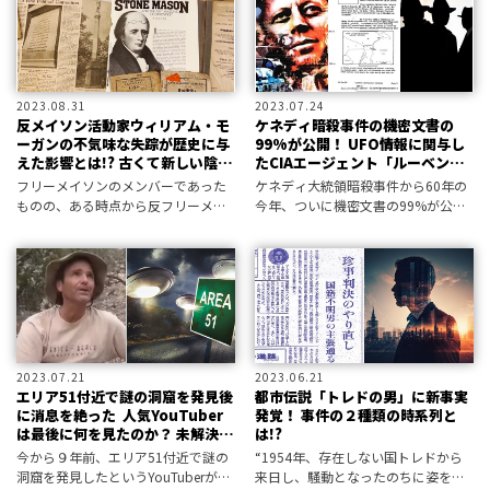
歩していたのだろうか。
2023.08.31
2023.07.24
反メイソン活動家ウィリアム・モ
ケネディ暗殺事件の機密文書の
ーガンの不気味な失踪が歴史に与
99%が公開！ UFO情報に関与し
えた影響とは!? 古くて新しい陰謀
たCIAエージェント「ルーベン・
事件
エフロン」の謎
フリーメイソンのメンバーであった
ケネディ大統領暗殺事件から60年の
ものの、ある時点から反フリーメイ
今年、ついに機密文書の99%が公開
ソン活動家となった男が誘拐された
された。そこに記されていた新事実
事件の驚くべき影響とは？
と、UFOに関する意外なつながりと
は――!?
2023.07.21
2023.06.21
エリア51付近で謎の洞窟を発見後
都市伝説「トレドの男」に新事実
に消息を絶った ―― 人気YouTuber
発覚！ 事件の２種類の時系列と
は最後に何を見たのか？ 未解決ミ
は!?
ステリー
今から９年前、エリア51付近で謎の
“1954年、存在しない国トレドから
洞窟を発見したというYouTuberが突
来日し、騒動となったのちに姿を消