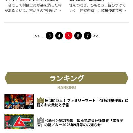
う
一夜にして村民全員が姿を消した村
怪をつむぎ、ひもとき、結びつけて
があるという。村からの“夜逃げ”の
いく「怪談連鎖」。歌舞伎町で夜ご
直前、人々はこの村には二度と人が
と怪談を語り続ける怪の伝道者か
住めないように呪いをかけたという
ら、「匂い」にまつわる不可解な話
のだ――。
が披露される。
<<
...
3
4
5
6
7
>>
ランキング
RANKING
圧倒的巨大！ ファミリーマート「45%増量作戦」に
隠された数秘と予言
＜新刊＞総力特集 知られざる死後世界「霊界宇
宙」の謎／ムー2026年9月号のお知らせ