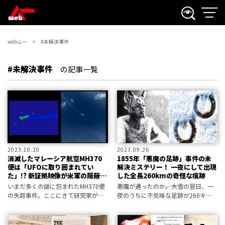
webムー
#未解決事件
#未解決事件
の記事一覧
2023.10.20
2023.09.26
消滅したマレーシア航空MH370
1855年「悪魔の足跡」事件の未
便は「UFOに取り囲まれてい
解決ミステリー！ 一夜にして出現
た」!? 新証拠映像が米軍の隠蔽工
した全長260kmの奇怪な痕跡
作疑惑につながる
いまだ多くの謎に包まれたMH370便
悪魔が通ったのか――。大雪の翌日、一
の失踪事件。ここにきて研究家が新
夜のうちに不気味な足跡が260キロ
たな「真相」と証拠を暴露してい
もの距離にわたって刻まれていた。
る。そこに映っていたのは、UFOだ
雪が積もった誰もいない深夜、ここ
――！
ぞとばかりに悪魔が大手を振って闊