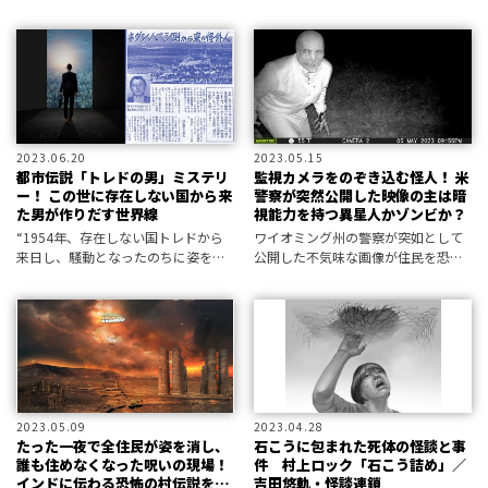
然消息を絶った事件に再び注目が集
した男がいた”……よく知られるこの
まっている。彼は何を見てしまった
有名都市伝説に、近年、新事実が発
のか？ そして今、どこにいるの
覚！ それを元に、「トレドの男」
か？
の正体と事件の謎を考察する！ 第
２
2023.06.20
2023.05.15
都市伝説「トレドの男」ミステリ
監視カメラをのぞき込む怪人！ 米
ー！ この世に存在しない国から来
警察が突然公開した映像の主は暗
た男が作りだす世界線
視能力を持つ異星人かゾンビか？
“1954年、存在しない国トレドから
ワイオミング州の警察が突如として
来日し、騒動となったのちに姿を消
公開した不気味な画像が住民を恐怖
した男がいた”……よく知られるこの
に陥れている。そこに写っていた“異
有名都市伝説に、近年、新事実が発
形の者”の正体は――？
覚！ それを元に、「トレドの男」
の正体と事件の謎を考察する！ 第
１
2023.05.09
2023.04.28
たった一夜で全住民が姿を消し、
石こうに包まれた死体の怪談と事
誰も住めなくなった呪いの現場！
件 村上ロック「石こう詰め」／
インドに伝わる恐怖の村伝説を追
吉田悠軌・怪談連鎖