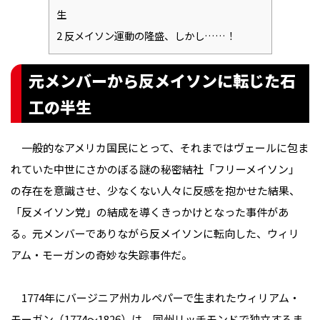
生
2
反メイソン運動の隆盛、しかし……！
元メンバーから反メイソンに転じた石
工の半生
一般的なアメリカ国民にとって、それまではヴェールに包ま
れていた中世にさかのぼる謎の秘密結社「フリーメイソン」
の存在を意識させ、少なくない人々に反感を抱かせた結果、
「反メイソン党」の結成を導くきっかけとなった事件があ
る。元メンバーでありながら反メイソンに転向した、ウィリ
アム・モーガンの奇妙な失踪事件だ――。
1774年にバージニア州カルペパーで生まれたウィリアム・
モーガン（1774～1826）は、同州リッチモンドで独立するま