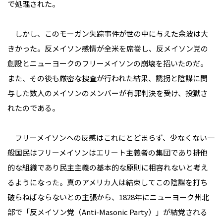
で処理された。
しかし、このモーガン失踪事件が世の中に与えた余波は大
きかった。反メイソン感情が全米を席巻し、反メイソン党の
創設とニューヨークのフリーメイソンの崩壊を招いたのだ。
また、その後も厳密な捜査が行われた結果、誘拐と陰謀に関
与した数人のメイソンのメンバーが有罪判決を受け、投獄さ
れたのである。
フリーメイソンへの反感はこれにとどまらず、少なくない一
般国民はフリーメイソンはエリート主義者の集団であり排他
的な組織であり民主主義の基本的な原則に相容れないと考え
るようになった。真のアメリカ人は結束してこの陰謀を打ち
破らねばならないとの主張から、1828年にニューヨーク州北
部で「反メイソン党（Anti-Masonic Party）」が結党される