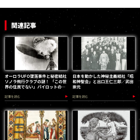
関連記事
オーロラUFO墜落事件と秘密結社
日本を動かした神秘主義結社「昭
ソノラ飛行クラブの謎！ 「この世
和神聖会」と出口王仁三郎／武田
界の住民でない」パイロットの正
崇元
体は？／武田崇元
記事を読む
記事を読む