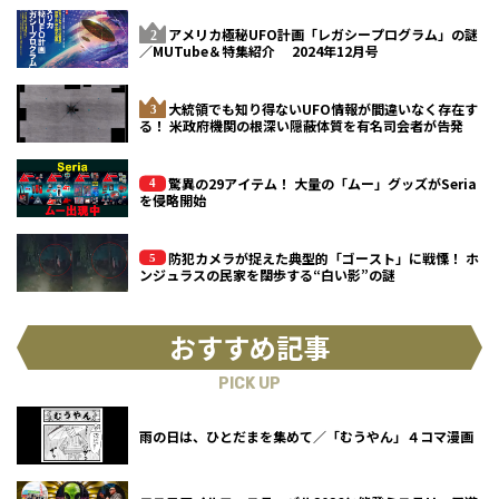
アメリカ極秘UFO計画「レガシープログラム」の謎
／MUTube＆特集紹介 2024年12月号
大統領でも知り得ないUFO情報が間違いなく存在す
る！ 米政府機関の根深い隠蔽体質を有名司会者が告発
驚異の29アイテム！ 大量の「ムー」グッズがSeria
を侵略開始
防犯カメラが捉えた典型的「ゴースト」に戦慄！ ホ
ンジュラスの民家を闊歩する“白い影”の謎
おすすめ記事
PICK UP
雨の日は、ひとだまを集めて／「むうやん」４コマ漫画