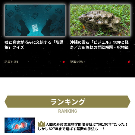
嘘と真実が巧みに交錯する「陰謀
沖縄の霊石「ビジュル」信仰と怪
論」クイズ
奇／吉田悠軌の怪談解題・呪物編
記事を読む
記事を読む
ランキング
RANKING
人間の寿命の生物学的限界値は“約190年”だった！
しかし627年まで延ばす禁断の手法も…！