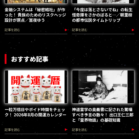
金融システムは「秘密結社」が作
「今度は落とさないでね」の転生
った！ 貴族のためのリスクヘッジ
怪奇譚をさかのぼると…／朝里樹
設計が原点／嵩夜ゆう
の都市伝説タイムトリップ
記事を読む
記事を読む
おすすめ記事
一粒万倍日やボイド時間をチェッ
神道霊学の奥義書に記された驚嘆
ク！ 2026年8月の開運カレンダー
すべき予言の数々！ 出口王仁三郎
と「霊界物語」の基礎知識
記事を読む
記事を読む