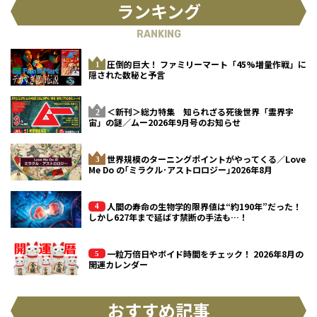
ランキング
RANKING
圧倒的巨大！ ファミリーマート「45%増量作戦」に
隠された数秘と予言
＜新刊＞総力特集 知られざる死後世界「霊界宇
宙」の謎／ムー2026年9月号のお知らせ
世界規模のターニングポイントがやってくる／Love
Me Do の｢ミラクル･アストロロジー｣2026年8月
人間の寿命の生物学的限界値は“約190年”だった！
しかし627年まで延ばす禁断の手法も…！
一粒万倍日やボイド時間をチェック！ 2026年8月の
開運カレンダー
おすすめ記事