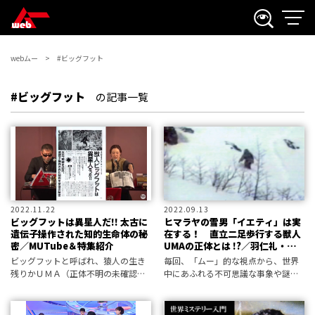
webムー
#ビッグフット
#ビッグフット
の記事一覧
2022.11.22
2022.09.13
ビッグフットは異星人だ!! 太古に
ヒマラヤの雪男「イエティ」は実
遺伝子操作された知的生命体の秘
在する！ 直立二足歩行する獣人
密／MUTube＆特集紹介
UMAの正体とは !?／羽仁礼・ム
ーペディア
ビッグフットと呼ばれ、猿人の生き
毎回、「ムー」的な視点から、世界
残りかＵＭＡ（正体不明の未確認動
中にあふれる不可思議な事象や謎め
物）とされてきたサスクワッチは、
いた事件を振り返っていくムーペデ
実在か否かが真剣に議論されること
ィア。 今回は、ヒマラヤ山脈に棲息
もあれば、ファンタジーとして語ら
し、多くの痕跡も確認されている