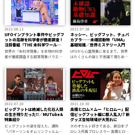
れることもある。 ところが近年は、
「雪男」型の獣人ＵＭＡ「イエテ
サスク
ィ」を取り
2022.08.12
2022.07.28
UFOインプラント事件やビッグフ
ネッシー、ビッグフット、チュパ
ットの足跡を科学者が徹底調査！
カブラ……未確認動物「UMA」
注目番組『THE 未科学ワール
基礎知識／世界ミステリー入門
ド』放送
世界の「未科学現象」を本物の科学
UFOから心霊現象に至るまで、世界
者が徹底調査する超常現象バラエテ
はたくさんの謎と不思議で満ちあふ
ィ『THE 未科学ワールド 』が放送さ
れている。今回は、世界各地で目撃
れる。その内容とは？
が多発している未確認動物UMAを取
り上げる。
2022.07.20
2021.10.30
ビッグフットは絶滅した化石人類
高橋ヒロム×ムー「ヒロムー」配
の生き残りだった!!／MUTube＆
信ビッグフット編に獣人乱入!? 新
特集紹介
グッズ告知現場が大荒れに
ビッグフットの姿を捉えた、通称
大のオカルト好きである、新日本プ
「パターソン＆ギムリンフィルム」
ロレス所属プロレスラー 高橋ヒロム