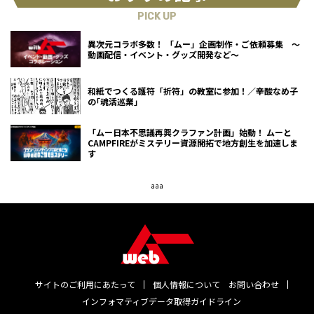
PICK UP
異次元コラボ多数！ 「ムー」企画制作・ご依頼募集 ～
動画配信・イベント・グッズ開発など～
和紙でつくる護符「折符」の教室に参加！／辛酸なめ子
の｢魂活巡業｣
「ムー日本不思議再興クラファン計画」始動！ ムーと
CAMPFIREがミステリー資源開拓で地方創生を加速しま
す
aaa
サイトのご利用にあたって
個人情報について
お問い合わせ
インフォマティブデータ取得ガイドライン