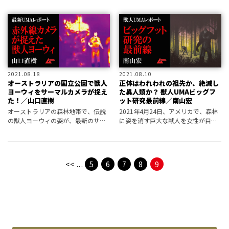
を解剖学的見地から徹底検証した結
選手と、スーパーミステリー・マガ
果、意外な正体が見えてきた！
ジン 月刊「ムー」がタッグを組んだ
コラボプロジェクト、「ヒロムー」
のスペシャル番組・ビッグフット編
が配
2021.08.18
2021.08.10
オーストラリアの国立公園で獣人
正体はわれわれの祖先か、絶滅し
ヨーウィをサーマルカメラが捉え
た異人類か？ 獣人UMAビッグフ
た！／山口直樹
ット研究最前線／南山宏
オーストラリアの森林地帯で、伝説
2021年4月24日、アメリカで、森林
の獣人ヨーウィの姿が、最新のサー
に姿を消す巨大な獣人を女性が目撃
モグラフィで撮影された。現在、あ
するという衝撃の事件が起きた。獣
まり例を見ないサーモグラフィで捉
人とは、もちろんビッグフットであ
えられた獣人の姿は、研究家たちを
る。アメリカに限らず、古くから報
はじめ、世間の注目を集めている。
告が続くビッグフット、そしてその
<<
...
5
6
7
8
9
近