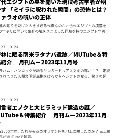
古代エジプトの墓を開いた現役考古学者が明
かす 「ミイラに呪われた瞬間」の恐怖とは？
ファラオの呪いの正体
遠の眠りを妨げた大きすぎる代償なのか――。古代エジプトの墳墓を
00年ぶりに開いて生死の境をさまよった経験を持つエジプト学者
、事の顛末を語っている。
023.10.24
密林に眠る南米ラタナバ遺跡／MUTube＆特
集紹介 月刊ムー2023年11月号
ラハム・ハンコックが語るヤンガードリアス文明の都か！？ 定説
されてきた人類文明誕生期をはるか昔へシフトさせる、驚きの超古
歴史遺産を三上編集長がMUTubeで解説。
023.10.23
預言者エノクと大ピラミッド建造の謎／
MUTube＆特集紹介 月刊ムー2023年11月
号
万2000年前、だれが天空のオリオン座を地上に映したのか？ 三上編
長がMUTubeで解説。