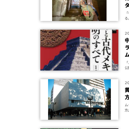
「
る
で
タ
2
「
公
2
ム
方