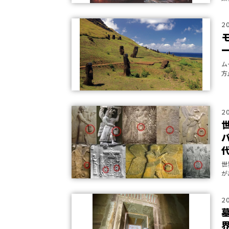
2
ム
方
2
世
が
ハ
2