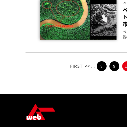
2
ペ
説
FIRST
<<
...
8
9