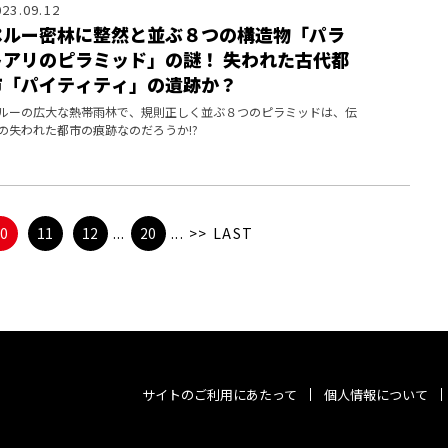
023.09.12
ペルー密林に整然と並ぶ８つの構造物「パラ
トアリのピラミッド」の謎！ 失われた古代都
市「パイティティ」の遺跡か？
ルーの広大な熱帯雨林で、規則正しく並ぶ８つのピラミッドは、伝
の失われた都市の痕跡なのだろうか!?
10
11
12
...
20
...
>>
LAST
サイトのご利用にあたって
個人情報について