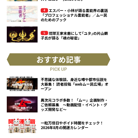
エスパー・小林が語る霊能界の裏話
「プロフェッショナル霊能者」／ムー民
のためのブック
琉球王家末裔にして｢ユタ｣の片山鶴
子氏が語る「魂の秘密」
おすすめ記事
PICK UP
不思議な体験談、身近な噂や都市伝説を
大募集！ 読者投稿「webムー民広場」オ
ープン
異次元コラボ多数！ 「ムー」企画制作・
ご依頼募集 ～動画配信・イベント・グ
ッズ開発など～
一粒万倍日やボイド時間をチェック！
2026年8月の開運カレンダー