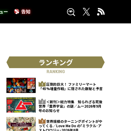
ュー
告知
ランキング
RANKING
圧倒的巨大！ ファミリーマート
「45%増量作戦」に隠された数秘と予言
＜新刊＞総力特集 知られざる死後
世界「霊界宇宙」の謎／ムー2026年9月
号のお知らせ
世界規模のターニングポイントがや
ってくる／Love Me Do の｢ミラクル･ア
ストロロジー｣2026年8月