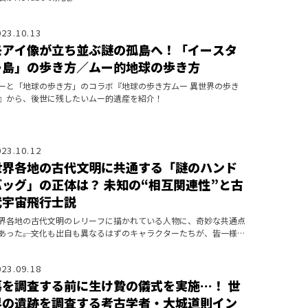
023.10.13
モアイ像が立ち並ぶ謎の孤島へ！「イースタ
ー島」の歩き方／ムー的地球の歩き方
ーと「地球の歩き方」のコラボ『地球の歩き方ムー 異世界の歩き
』から、後世に残したいムー的遺産を紹介！
023.10.12
世界各地の古代文明に共通する「謎のハンド
バッグ」の正体は？ 未知の“相互関連性”と古
代宇宙飛行士説
界各地の古代文明のレリーフに描かれている人物に、奇妙な共通点
あった――。文化も出自も異なるはずのキャラクターたちが、皆一様に
ンドバッグを手にしているのだ。
023.09.18
墓を調査する前に生け贄の儀式を実施…！ 世
界の遺跡を調査する考古学者・大城道則イン