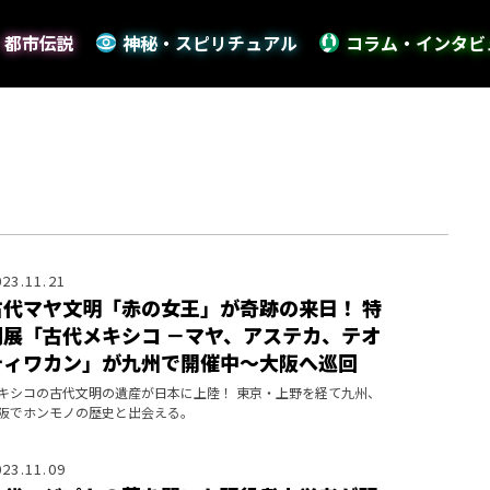
・都市伝説
神秘・スピリチュアル
コラム・インタビ
023.11.21
古代マヤ文明「赤の女王」が奇跡の来日！ 特
別展「古代メキシコ －マヤ、アステカ、テオ
ティワカン」が九州で開催中～大阪へ巡回
キシコの古代文明の遺産が日本に上陸！ 東京・上野を経て九州、
阪でホンモノの歴史と出会える。
023.11.09