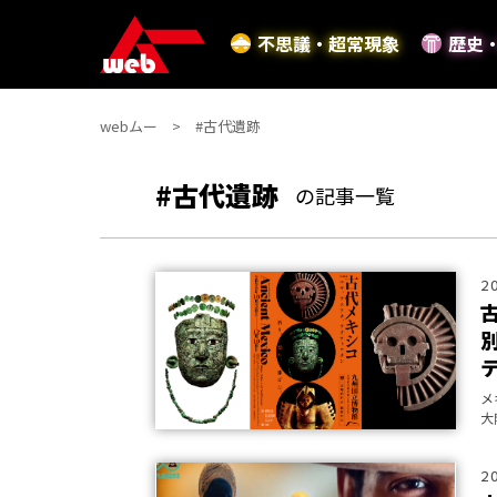
不思議・超常現象
歴史
webムー
#古代遺跡
#古代遺跡
の記事一覧
2
メ
大
2