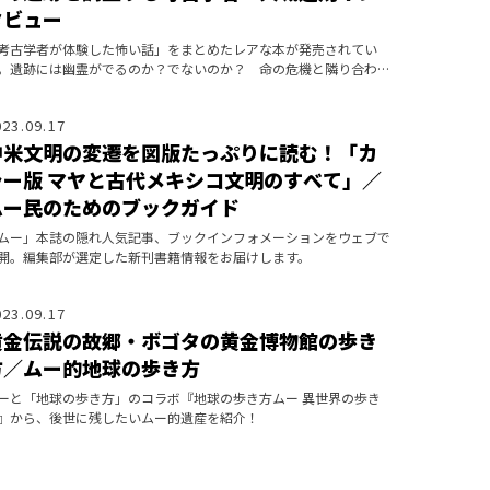
タビュー
考古学者が体験した怖い話」をまとめたレアな本が発売されてい
。遺跡には幽霊がでるのか？でないのか？ 命の危機と隣り合わせ
調査する、リアルインディ・ジョーンズともいえる考古学者にイン
ビュー！
023.09.17
中米文明の変遷を図版たっぷりに読む！「カ
ラー版 マヤと古代メキシコ文明のすべて」／
ムー民のためのブックガイド
ムー」本誌の隠れ人気記事、ブックインフォメーションをウェブで
開。編集部が選定した新刊書籍情報をお届けします。
023.09.17
黄金伝説の故郷・ボゴタの黄金博物館の歩き
方／ムー的地球の歩き方
ーと「地球の歩き方」のコラボ『地球の歩き方ムー 異世界の歩き
』から、後世に残したいムー的遺産を紹介！