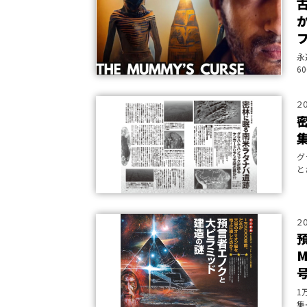
永
6
が
2
グ
と
代
2
1
集