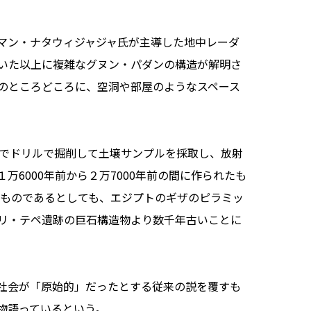
マン・ナタウィジャジャ氏が主導した地中レーダ
いた以上に複雑なグヌン・パダンの構造が解明さ
のところどころに、空洞や部屋のようなスペース
でドリルで掘削して土壌サンプルを採取し、放射
万6000年前から２万7000年前の間に作られたも
のものであるとしても、エジプトのギザのピラミッ
リ・テペ遺跡の巨石構造物より数千年古いことに
社会が「原始的」だったとする従来の説を覆すも
物語っているという。