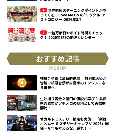
世界規模のターニングポイントがや
ってくる／Love Me Do の｢ミラクル･ア
ストロロジー｣2026年8月
一粒万倍日やボイド時間をチェッ
ク！ 2026年8月の開運カレンダー
おすすめ記事
PICK UP
核融合発電に革命的進展！ 放射能汚染が
皆無で核融合炉が自動車のエンジンにな
る未来へ
生け捕り賞金２億円の伝説が再び？ 兵庫
県宍粟市がツチノコの聖地として再始動
開始！
オカルトミステリー検定も実施！ 「新郷
村×ムー ミステリーキャンプⅤ 2026」開
催…今年も考えるな、踊れ！
（2026.9.12）