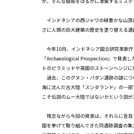
が、そんな疑惑をはるかに凌駕するミステ
インドネシアの西ジャワの緑豊かな山頂にある
さに人類の巨大建築の歴史を塗り替える遺
今年10月、インドネシア国立研究革新庁
「Archaeological Prospecti
トのピラミッドや英国のストーンヘンジに
過去、このグヌン・パダン遺跡の謎につ
海に沈んだ古大陸「スンダランド」の一部で
こそ伝説のムー大陸ではないかという説が
残念ながら今回の発表は、それらに言及す
国を挙げて取り組んできた同遺跡調査の集