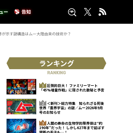
ュー
告知
跡が示す謎構造はムー大陸由来の技術か？
ランキング
RANKING
圧倒的巨大！ ファミリーマート
「45%増量作戦」に隠された数秘と予言
＜新刊＞総力特集 知られざる死後
世界「霊界宇宙」の謎／ムー2026年9月
号のお知らせ
人間の寿命の生物学的限界値は“約
190年”だった！ しかし627年まで延ばす
禁断の手法も…！