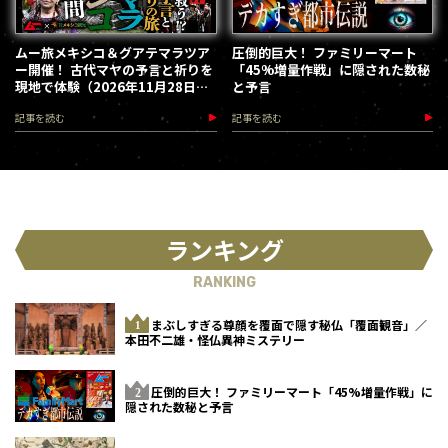
ムー旅メキシコ＆グアテマラツア
圧倒的巨大！ ファミリーマート
ー開催！ 古代マヤの予言と祈りを
「45%増量作戦」に隠された数秘
現地で体験（2026年11月28日～
と予言
12月5日）
記事を読む
記事を読む
ランキング
RANKING
まぶしすぎる尊顔を覆面で隠す秘仏「覆面観音」／
本田不二雄・怪仏異神ミステリー
圧倒的巨大！ ファミリーマート「45%増量作戦」に
隠された数秘と予言