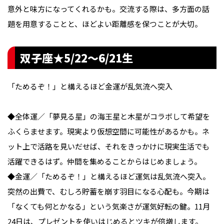
意外と味方になってくれるかも。交流する際は、多方面の話
題を用意することと、ほどよい距離感を保つことが大切。
双子座★5/22〜6/21生
「ためるぞ！」と構えるほど金運が乱気流へ突入
◆全体運／「夢見る星」の海王星と木星がコラボして希望を
ふくらませます。現実より仮想空間に可能性があるかも。ネ
ット上で活路を見いだせば、それをきっかけに現実生活でも
活躍できるはず。仲間を集めることからはじめましょう。
◆金運／「ためるぞ！」と構えるほど運気は乱気流へ突入。
突然の出費で、むしろ貯蓄を崩す羽目になる心配も。今期は
「なくても何とかなる」という気楽さが運気好転の鍵。11月
24日は、プレゼントを使いはじめるとツキが倍増します。