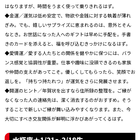
はなりますが、時間をうまく使って乗りきれるはず。
◆金運／運気は低め安定で、物欲や金銭に対する執着が薄れ
ぎみ。でも、嬉しいサプライズに恵まれるのは、意外とそん
なとき。お世話になった人へのギフトは早めに手配を。手書
きのカードを添えると、福を呼び込むきっかけになるはず。
◆愛情運／愛する人たちとの関係を健やかに保つには、バラ
ンス感覚と協調性が重要。仕事や趣味に没頭できるのも家族
や仲間の支えがあってこそ。優しくしてもらったら、笑顔でお
返しを。「持ちつ持たれつ」が運気をさらに発展させます。
◆開運のヒント／年賀状を出すなら住所録の整理を。ご縁が
なくなった人の連絡先は、潔く消去するのがおすすめ。そう
することで新しいご縁が舞い込みやすくなります。また、今
大切にすべき交友関係が鮮明に浮かびあがってくるはず。
水瓶座★1/21〜2/18生