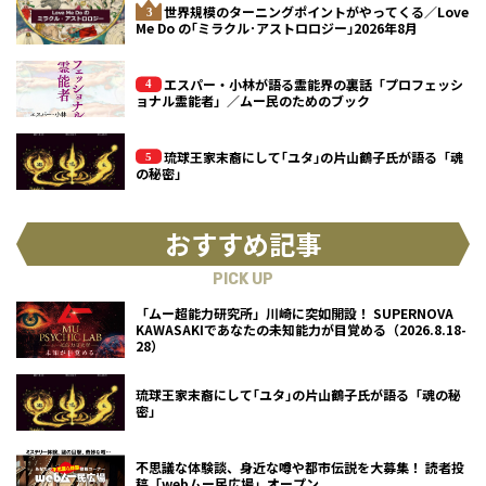
世界規模のターニングポイントがやってくる／Love
Me Do の｢ミラクル･アストロロジー｣2026年8月
エスパー・小林が語る霊能界の裏話「プロフェッシ
ョナル霊能者」／ムー民のためのブック
琉球王家末裔にして｢ユタ｣の片山鶴子氏が語る「魂
の秘密」
おすすめ記事
PICK UP
「ムー超能力研究所」川崎に突如開設！ SUPERNOVA
KAWASAKIであなたの未知能力が目覚める（2026.8.18-
28）
琉球王家末裔にして｢ユタ｣の片山鶴子氏が語る「魂の秘
密」
不思議な体験談、身近な噂や都市伝説を大募集！ 読者投
稿「webムー民広場」オープン