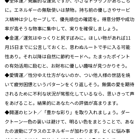
◆全体運／発展的な運気ですが、小さなトラップがあちこち
に。エネルギーの無駄使いは禁物。持ち前の優しさやサービ
ス精神は少しセーブして、優先順位の確認を。得意分野や成功
率が高そうな物事に集中して、実りを確保しましょう。
◆金運／運気はゆっくりと尻すぼみに。ほしい物があれば11
月15日までに公言しておくと、思わぬルートで手に入る可能
性あり。それ以降は自然に節約モードへ。たまったポイント
の有効活用に励むと、お財布に優しい趣味が見つかりそう。
◆愛情運／性分ゆえ仕方がないのか、つい他人様の世話を焼
いて疲労困憊というパターンをくり返しそう。無償の愛を期待
されるために不利な状況が常態化しているなら、思いきって声
をあげること。結果的にあなたへの評価が高まります。
◆開運のヒント／「豊かな彩り」を取り入れましょう。ダー
クトーン一色の装いは避けて、明るい色をまとうことで、あな
たの波動にプラスのエネルギーが加わります。とくに悩み事