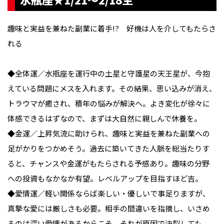
趣味と実益を兼ねた副業に着手!? 好機は人を介してもたらさ
れる
◆全体運／水瓶座を運行中の土星と守護星の天王星が、今抱
えている問題にメスを入れます。その結果、思い込みが消え、
トラウマが癒され、積年の悩みが解決へ。よき変化が徐々に
体感できるはずなので、まずは大自然に親しんで休養を。
◆金運／上昇気流に助けられ、趣味と実益を兼ねた副業への
足がかりをつかめそう。過去に築いてきた人脈を総当たりす
ると、チャンスや金運がもたらされる予感あり。趣味の分野
への投資もなかなか有望。レベルアップを目指すほど吉。
◆愛情運／軽い関係ならば楽しい・優しいで事足りますが、
真摯な愛には厳しさも必要。相手の間違いを指摘し、いさめ
るのは深い愛情があるからこそ。それが原因で決裂しても、