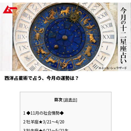
西洋占星術で占う、今月の運勢は？
目次
[
非表示
]
1
◆11月の社会情勢◆
2
牡羊座★3/21〜4/20
3
牡牛座★4/21〜5/21生