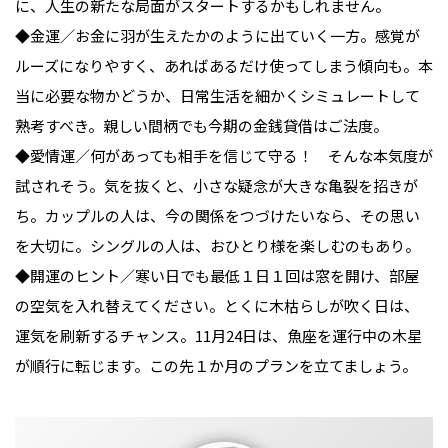
に、人生の新たな局面がスタートするかもしれません。
◆金運／お金に羽が生えたかのように出ていく一方。感覚が
ルーズになりやすく、あればあるだけ使ってしまう傾向も。本
当に必要な物かどうか、日常生活を細かくシミュレートして
熟考すべき。親しい間柄でも今期の金銭貸借はご法度。
◆愛情運／何があっても相手を信じて守る！ そんな本気度が
試されそう。気を抜くと、小さな疑念が大きな亀裂を招きが
ち。カップルの人は、今の関係をつづけたいなら、その思い
を大切に。シングルの人は、おひとり様を楽しむのもあり。
◆開運のヒント／寒い日でも最低１日１回は窓を開け、部屋
の空気を入れ替えてください。とくに木枯らしが吹く日は、
運気を刷新するチャンス。11月24日は、魚座を運行中の木星
が順行に転じます。この先１か月のプランを立てましょう。