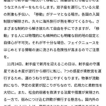
うなエネルギーをもたらします。双子座を運行している火星
の刺激も手伝い、「移動」がテーマとなる暗示。各国の入国
制限が解除され、久々に海外旅行が熱を帯びてくるかも。さ
まざまな制約から解き放たれて自由を手にできますが、「移
動」する人には物理的にも精神的にも明確な目的地の設定と
自律心が不可欠。それが不十分な場合、フェイクニュースを
はじめとする情報の波に流される危険性が高まるのでご注意
を。
11月24日、射手座で新月を迎えるこの日は、射手座の守護
星である木星が逆行から順行に転じ、7つの惑星が柔軟宮を運
行するため、運のうねりが生じやすくなります。物事が流動
的になり、予定の変更が起こりがちなので、応用力と柔軟性を
大切に。また、社会的弱者を救済する法案や措置が実現され
る一方で、弱みにつけ込む詐欺が横行する懸念も。国内外の