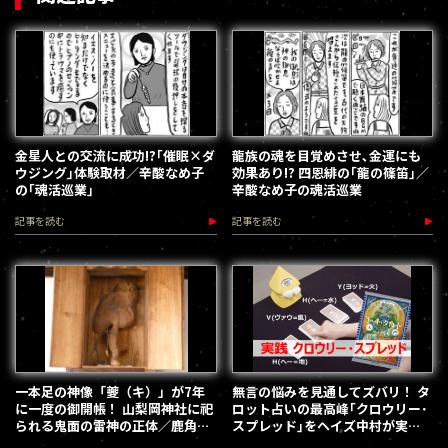
金星人との交流に成功!?｢催眠×ダ
龍族の魂を目覚めさせ､金運にも
ウジング｣体験取材／辛酸なめ子
効果あり!? 四恩緋の｢龍の篠笛｣／
の｢魂活巡業｣
辛酸なめ子の魂活巡業
記事を読む
記事を読む
一本足の神像「夔（キ）」が7年
無言の悩みを見通してズバリ！ タ
に一度の御開帳！ 山梨岡神社に祀
ロット占いの最高峰｢クロウリー･
られる鬼面の雷神の正体／鹿角崇
スプレッド｣をヘイズ中村が実
彦
践！