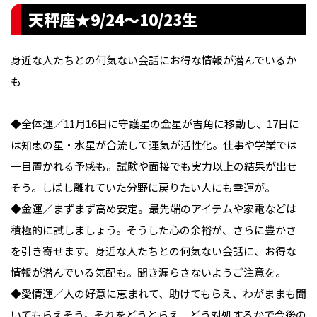
天秤座★9/24〜10/23生
身近な人たちとの何気ない会話にお得な情報が潜んでいるか
も
◆全体運／11月16日に守護星の金星が吉角に移動し、17日に
は知恵の星・水星が合流して運気が活性化。仕事や学業では
一目置かれる予感も。試験や面接でも実力以上の結果が出せ
そう。しばし離れていた分野に戻りたい人にも幸運が。
◆金運／まずまず高め安定。最先端のアイテムや家電などは
積極的に試しましょう。そうした心の余裕が、さらに豊かさ
を引き寄せます。身近な人たちとの何気ない会話に、お得な
情報が潜んでいる気配も。聞き漏らさないようご注意を。
◆愛情運／人の好意に恵まれて、助けてもらえ、わがままも聞
いてもらえそう。それをどうとらえ、どう対処するかで今後の