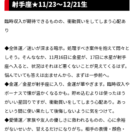
射手座★11/23〜12/21生
臨時収入が期待できるものの、衝動買いをしてしまう心配あ
り
◆全体運／迷いが深まる暗示。処理すべき案件を抱えて悶々と
しそう。そんななか、11月16日に金星が、17日に水星が射手
座へ入ると、状況はそれほど悪くないことが見えてくるはず。
悩んでいても答えは出ませんから、まずは一歩前へ。
◆金運／金星が射手座に入り、金運が華やぎます。臨時収入や
ボーナスで懐が温かくなるかも。貯め込むよりは使ったほう
がいい星回りですが、衝動買いをしてしまう心配あり。あっ
という間に使い果たして後悔しないように気をつけて。
◆愛情運／家族や友人の優しさに救われるものの、心に余裕
がないせいか、甘えるだけになりがち。相手の表情・顔色・