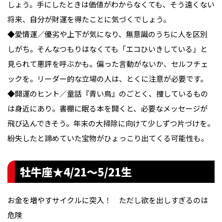
しょう。手にしたときは価値がわからなくても、そう遠くない
将来、自分が財運を得たことに気づくでしょう。
◆愛情運／優劣や上下が気になり、無意識のうちに人を区別
しがち。そんなつもりはなくても「エコひいきしている」と
見られて悪評を呼ぶかも。偏った言動がないか、セルフチェ
ックを。リーダー的な立場の人は、とくに注意が必要です。
◆開運のヒント／童話『青い鳥』のごとく、捜しているもの
は身近にあり。書棚に眠る本を開くと、必要なメッセージが
飛び込んできそう。年末の大掃除に向けて少しずつ片づけを。
紛失したと諦めていた宝物がひょっこり出てくる可能性も。
牡牛座★4/21〜5/21生
お金を増やすサイクルに突入！ ただし欲を出しすぎるのは
危険