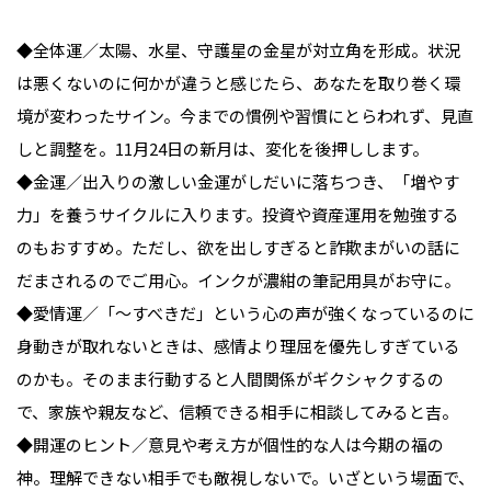
◆全体運／太陽、水星、守護星の金星が対立角を形成。状況
は悪くないのに何かが違うと感じたら、あなたを取り巻く環
境が変わったサイン。今までの慣例や習慣にとらわれず、見直
しと調整を。11月24日の新月は、変化を後押しします。
◆金運／出入りの激しい金運がしだいに落ちつき、「増やす
力」を養うサイクルに入ります。投資や資産運用を勉強する
のもおすすめ。ただし、欲を出しすぎると詐欺まがいの話に
だまされるのでご用心。インクが濃紺の筆記用具がお守に。
◆愛情運／「〜すべきだ」という心の声が強くなっているのに
身動きが取れないときは、感情より理屈を優先しすぎている
のかも。そのまま行動すると人間関係がギクシャクするの
で、家族や親友など、信頼できる相手に相談してみると吉。
◆開運のヒント／意見や考え方が個性的な人は今期の福の
神。理解できない相手でも敵視しないで。いざという場面で、