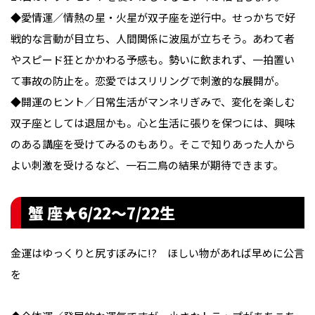
◆愛情運／情熱の星・火星が双子座を逆行中。せっかちで好
戦的な言動が目立ち、人間関係に波風が立ちそう。あわて者
やスピード狂とかかわる予感も。勢いに飲まれず、一拍置い
て事故の防止を。恋愛ではスリリングで刺激的な展開が。
◆開運のヒント／日常生活がマンネリぎみで、変化を楽しむ
双子座としては退屈かも。心と生活に張りを保つには、興味
のある講座を受けてみるのもあり。そこで知りあった人から
よい刺激を受けるなど、一石二鳥の結果が期待できます。
蟹 座★6/22〜7/22生
金運はゆっくりと尻すぼみに!? ほしい物があれば早めに公言
を