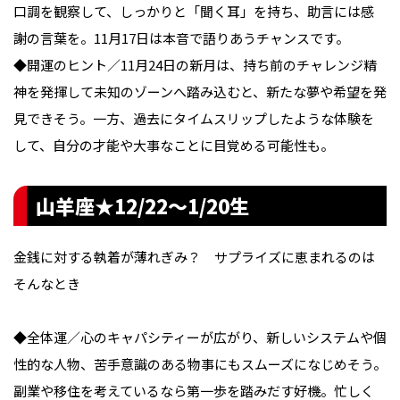
口調を観察して、しっかりと「聞く耳」を持ち、助言には感
謝の言葉を。11月17日は本音で語りあうチャンスです。
◆開運のヒント／11月24日の新月は、持ち前のチャレンジ精
神を発揮して未知のゾーンへ踏み込むと、新たな夢や希望を発
見できそう。一方、過去にタイムスリップしたような体験を
して、自分の才能や大事なことに目覚める可能性も。
山羊座★12/22〜1/20生
金銭に対する執着が薄れぎみ？ サプライズに恵まれるのは
そんなとき
◆全体運／心のキャパシティーが広がり、新しいシステムや個
性的な人物、苦手意識のある物事にもスムーズになじめそう。
副業や移住を考えているなら第一歩を踏みだす好機。忙しく