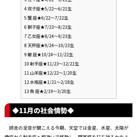
4
双子座★5/22〜6/21生
5
蟹 座★6/22〜7/22生
6
獅子座★7/23〜8/23生
7
乙女座★8/24〜9/23生
8
天秤座★9/24〜10/23生
9
蠍 座★10/24〜11/22生
10
射手座★11/23〜12/21生
11
山羊座★12/22〜1/20生
12
水瓶座★1/21〜2/18生
13
魚 座★2/19〜3/20生
◆11月の社会情勢◆
師走の足音が聞こえる今期、天空では金星、水星、太陽が
蠍座から射手座へ相次いで移動し、閉塞感を打ち破るかのよ