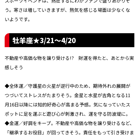
スポーツイベントは、熱狂するにわかファンで盛りあがりそ
う。寒さは増していきますが、熱気を感じる場面は少なくな
いようです。
牡羊座★3/21〜4/20
不動産や高価な物を譲り受ける!? 財運を得たと、あとから実
感しそう
◆全体運／守護星の火星が逆行中のため、期待外れの展開が
つづいてストレスがたまりそう。金星と水星が吉角となる11
月16日以降には知的好奇心が高まる予感。気になっていたス
ポットに足を運ぶと遊び心が刺激され、運を守る防波堤に。
◆金運／好調をキープ。不動産や高価な物を譲り受けるなど、
「継承するお役目」が回ってきそう。責任をもって引き受けま