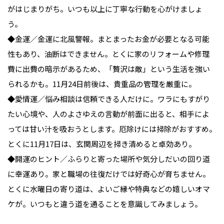
がはじまりがち。いつも以上に丁寧な行動を心がけましょ
う。
◆金運／金運に北風警報。まとまったお金が必要となる可能
性もあり、油断はできません。とくに家のリフォームや修理
費に出費の暗示があるため、「贅沢は敵」という生活を強い
られるかも。11月24日前後は、貴重品の管理を厳重に。
◆愛情運／悩み相談は信頼できる人だけに。ワラにもすがり
たい心境や、人のよさゆえの言動が前面に出ると、相手によ
っては甘い汁を吸おうとします。厄除けには掃除がおすすめ。
とくに11月17日は、玄関周辺を掃き清めると卓効あり。
◆開運のヒント／ふらりと寄った場所や気分しだいの回り道
に幸運あり。家と職場の往復だけでは好奇心が育ちません。
とくに水曜日の寄り道は、よいご縁や特典などの嬉しいオマ
ケが。いつもと違う道を通ることを意識してみましょう。