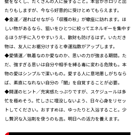
壁をなくし、たくさんの人に接すること。本音がポロリと出
たりもしますが、今なら好意的に受けとめてもらえます。
◆金運／遅ればせながら「収穫の秋」が蠍座に訪れます。ほ
しい物があるなら、狙いをひとつに絞ってエネルギーを集中す
るほうが手に入りやすいうえ、散財も防げるはず。いただき
物は、友人にお裾分けすると幸運指数がアップします。
◆愛情運／執着なのか愛なのか、思いの力が強まる期間。た
だ、強すぎる思いは自分や相手を縛る毒に変わる危険も。本
物の愛はシンプルで潔いもの。愛する人に意地悪しがちなら
ば、素直になれない自分の「闇」を自覚することが必要。
◆開運のヒント／充実感たっぷりですが、スケジュールは多
忙を極めそう。忙しさに埋没しないよう、日々心身をリセッ
トしてください。おすすめは、ゆったりと入浴すること。少
し贅沢な入浴剤を使うのも吉。明日への活力を養えます。