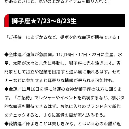
があるときほど、気分の上がるアイテムを取り入れて。
獅子座★7/23〜8/23生
「ご招待」にあずかるなど、棚ボタ的な幸運が期待できる！
◆全体運／運気が急展開。11月16日・17日・22日に金星、水
星、太陽が次々と吉角に移動し、獅子座に光を注ぎます。専
門家として独立や起業を目指すと追い風に乗れるはず。セミ
ナーなどに参加すると耳寄りな情報が得られる可能性も。
◆金運／11月16日を境に財運の女神が獅子座の味方に回りま
す。「ご招待」でレジャーやイベントを満喫するなど、棚ボタ
的な幸運も期待できるはず。お気に入りのブランド店で新作
をチェックすると、さらに富貴の風が流れ込みそう。
◆愛情運／仲よきことは美しきかな。とはいえ心の距離が近