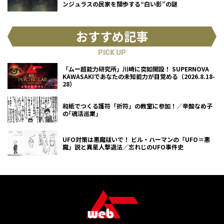
ンジュラスの民家を闊歩する“白い影”の謎
おすすめ記事
PICK UP
「ムー超能力研究所」川崎に突如開設！ SUPERNOVA
KAWASAKIであなたの未知能力が目覚める（2026.8.18-
28）
和紙でつくる護符「折符」の教室に参加！／辛酸なめ子
の｢魂活巡業｣
UFO対策は悪魔祓いで！ ビル・ハーマンの「UFO＝悪
魔」説と異星人撃退法／忘れじのUFO事件史