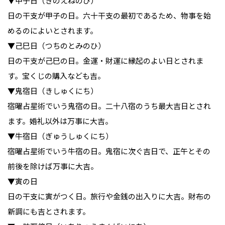
▼甲子日（きのえねのひ）
日の干支が甲子の日。六十干支の最初であるため、物事を始
めるのによいとされます。
▼己巳日（つちのとみのひ）
日の干支が己巳の日。金運・財運に縁起のよい日とされま
す。宝くじの購入なども吉。
▼鬼宿日（きしゅくにち）
宿曜占星術でいう鬼宿の日。二十八宿のうち最大吉日とされ
ます。婚礼以外は万事に大吉。
▼牛宿日（ぎゅうしゅくにち）
宿曜占星術でいう牛宿の日。鬼宿に次ぐ吉日で、正午とその
前後を除けば万事に大吉。
▼寅の日
日の干支に寅がつく日。旅行や金銭の出入りに大吉。財布の
新調にも吉とされます。