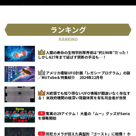
ランキング
RANKING
人間の寿命の生物学的限界値は“約190年”だった！
しかし627年まで延ばす禁断の手法も…！
アメリカ極秘UFO計画「レガシープログラム」の謎
／MUTube＆特集紹介 2024年12月号
大統領でも知り得ないUFO情報が間違いなく存在す
る！ 米政府機関の根深い隠蔽体質を有名司会者が告発
驚異の29アイテム！ 大量の「ムー」グッズがSeria
を侵略開始
防犯カメラが捉えた典型的「ゴースト」に戦慄！ ホ