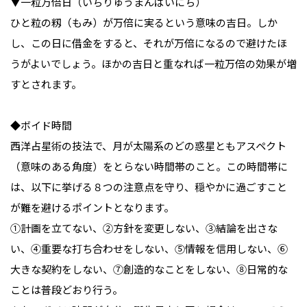
▼一粒万倍日（いちりゅうまんばいにち）
ひと粒の籾（もみ）が万倍に実るという意味の吉日。しか
し、この日に借金をすると、それが万倍になるので避けたほ
うがよいでしょう。ほかの吉日と重なれば一粒万倍の効果が増
すとされます。
◆ボイド時間
西洋占星術の技法で、月が太陽系のどの惑星ともアスペクト
（意味のある角度）をとらない時間帯のこと。この時間帯に
は、以下に挙げる８つの注意点を守り、穏やかに過ごすこと
が難を避けるポイントとなります。
①計画を立てない、②方針を変更しない、③結論を出さな
い、④重要な打ち合わせをしない、⑤情報を信用しない、⑥
大きな契約をしない、⑦創造的なことをしない、⑧日常的な
ことは普段どおり行う。