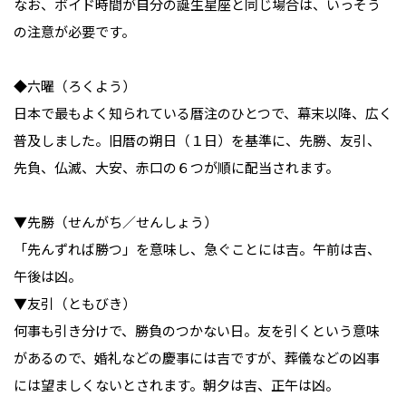
なお、ボイド時間が自分の誕生星座と同じ場合は、いっそう
の注意が必要です。
◆六曜（ろくよう）
日本で最もよく知られている暦注のひとつで、幕末以降、広く
普及しました。旧暦の朔日（１日）を基準に、先勝、友引、
先負、仏滅、大安、赤口の６つが順に配当されます。
▼先勝（せんがち／せんしょう）
「先んずれば勝つ」を意味し、急ぐことには吉。午前は吉、
午後は凶。
▼友引（ともびき）
何事も引き分けで、勝負のつかない日。友を引くという意味
があるので、婚礼などの慶事には吉ですが、葬儀などの凶事
には望ましくないとされます。朝夕は吉、正午は凶。