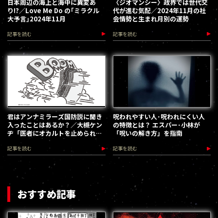
日本周辺の海上と海中に異変あ
〈ジオマンシー〉政界では世代交
り!?／Love Me Do の｢ミラクル
代が進む気配／2024年11月の社
大予言｣2024年11月
会情勢と生まれ月別の運勢
記事を読む
記事を読む
君はアンナミラーズ国防説に聞き
呪われやすい人･呪われにくい人
入ったことはあるか？／大槻ケン
の特徴とは？ エスパー･小林が
ヂ「医者にオカルトを止められた
「呪いの解き方」を指南
男」新10回(第30回)
記事を読む
記事を読む
おすすめ記事