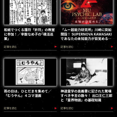
和紙でつくる護符「折符」の教室
「ムー超能力研究所」川崎に突如
に参加！／辛酸なめ子の｢魂活巡
開設！ SUPERNOVA KAWASAKI
業｣
であなたの未知能力が目覚める
（2026.8.18-28）
記事を読む
記事を読む
雨の日は、ひとだまを集めて／
神道霊学の奥義書に記された驚嘆
「むうやん」４コマ漫画
すべき予言の数々！ 出口王仁三郎
と「霊界物語」の基礎知識
記事を読む
記事を読む