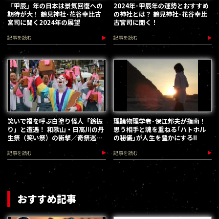
「甲辰」年の日本は景気回復への
2024年･甲辰年の運勢とおすすめ
期待が大！ 鶴見神社･花谷幸比古
の神社とは？ 鶴見神社･花谷幸比
宮司に聞く2024年の展望
古宮司に聞く！
記事を読む
記事を読む
笑いで福を呼ぶ白塗り怪人「鈴振
理論物理学者･保江邦夫が指南！
り」と遭遇！ 和歌山・日高川の丹
思う相手と魂を重ねる｢ハトホル
生祭（笑い祭）の衝撃／奇祭巡
の秘儀｣が人生を豊かにする!!
り・影市マオ
記事を読む
記事を読む
おすすめ記事