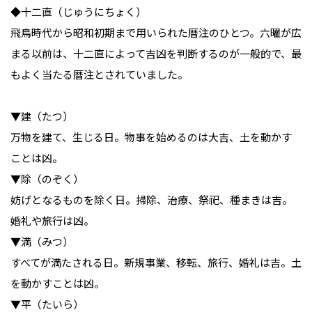
◆十二直（じゅうにちょく）

飛鳥時代から昭和初期まで用いられた暦注のひとつ。六曜が広
まる以前は、十二直によって吉凶を判断するのが一般的で、最
もよく当たる暦注とされていました。

▼建（たつ）

万物を建て、生じる日。物事を始めるのは大吉、土を動かす
ことは凶。

▼除（のぞく）

妨げとなるものを除く日。掃除、治療、祭祀、種まきは吉。
婚礼や旅行は凶。

▼満（みつ）

すべてが満たされる日。新規事業、移転、旅行、婚礼は吉。土
を動かすことは凶。

▼平（たいら）
