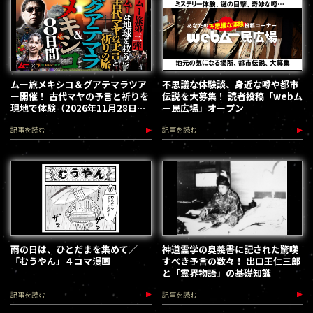
ムー旅メキシコ＆グアテマラツア
不思議な体験談、身近な噂や都市
ー開催！ 古代マヤの予言と祈りを
伝説を大募集！ 読者投稿「webム
現地で体験（2026年11月28日～
ー民広場」オープン
12月5日）
記事を読む
記事を読む
雨の日は、ひとだまを集めて／
神道霊学の奥義書に記された驚嘆
「むうやん」４コマ漫画
すべき予言の数々！ 出口王仁三郎
と「霊界物語」の基礎知識
記事を読む
記事を読む