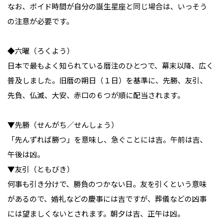
なお、ボイド時間が自分の誕生星座と同じ場合は、いっそう
の注意が必要です。

◆六曜（ろくよう）

日本で最もよく知られている暦注のひとつで、幕末以降、広く
普及しました。旧暦の朔日（１日）を基準に、先勝、友引、
先負、仏滅、大安、赤口の６つが順に配当されます。

▼先勝（せんがち／せんしょう）

「先んずれば勝つ」を意味し、急ぐことには吉。午前は吉、
午後は凶。

▼友引（ともびき）

何事も引き分けで、勝負のつかない日。友を引くという意味
があるので、婚礼などの慶事には吉ですが、葬儀などの凶事
には望ましくないとされます。朝夕は吉、正午は凶。
