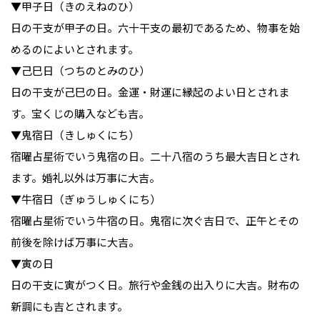
▼甲子日（きのえねのひ）

日の干支が甲子の日。六十干支の最初であるため、物事を始
めるのによいとされます。

▼己巳日（つちのとみのひ）

日の干支が己巳の日。金運・財運に縁起のよい日とされま
す。宝くじの購入なども吉。

▼鬼宿日（きしゅくにち）

宿曜占星術でいう鬼宿の日。二十八宿のうち最大吉日とされ
ます。婚礼以外は万事に大吉。

▼牛宿日（ぎゅうしゅくにち）

宿曜占星術でいう牛宿の日。鬼宿に次ぐ吉日で、正午とその
前後を除けば万事に大吉。

▼寅の日

日の干支に寅がつく日。旅行や金銭の出入りに大吉。財布の
新調にも吉とされます。
