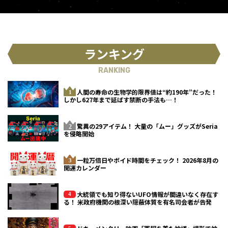
ランキング
RANKING
人間の寿命の生物学的限界値は“約190年”だった！
しかし627年まで延ばす禁断の手法も…！
驚異の29アイテム！ 大量の「ムー」グッズがSeria
を侵略開始
一粒万倍日やボイド時間をチェック！ 2026年8月の
開運カレンダー
大統領でも知り得ないUFO情報が間違いなく存在す
る！ 米政府機関の根深い隠蔽体質を有名司会者が告発