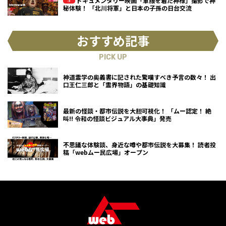
ドキュメンタリー映画「軍服を着た神様」撮影で神
秘体験！ 「北川将軍」と日本の子孫の日台交流
おすすめ記事
PICK UP
神道霊学の奥義書に記された驚嘆すべき予言の数々！ 出
口王仁三郎と「霊界物語」の基礎知識
最新の怪談・都市伝説を大胆可視化！ 「ムー認定！ 絶
叫!! 令和の怪談ビジュアル大事典」発売
不思議な体験談、身近な噂や都市伝説を大募集！ 読者投
稿「webムー民広場」オープン