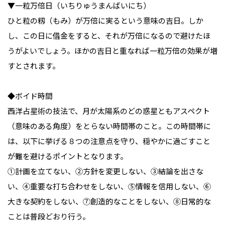
▼一粒万倍日（いちりゅうまんばいにち）

ひと粒の籾（もみ）が万倍に実るという意味の吉日。しか
し、この日に借金をすると、それが万倍になるので避けたほ
うがよいでしょう。ほかの吉日と重なれば一粒万倍の効果が増
すとされます。

◆ボイド時間

西洋占星術の技法で、月が太陽系のどの惑星ともアスペクト
（意味のある角度）をとらない時間帯のこと。この時間帯に
は、以下に挙げる８つの注意点を守り、穏やかに過ごすこと
が難を避けるポイントとなります。

①計画を立てない、②方針を変更しない、③結論を出さな
い、④重要な打ち合わせをしない、⑤情報を信用しない、⑥
大きな契約をしない、⑦創造的なことをしない、⑧日常的な
ことは普段どおり行う。
