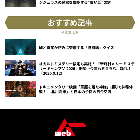
ンジュラスの民家を闊歩する“白い影”の謎
おすすめ記事
PICK UP
嘘と真実が巧みに交錯する「陰謀論」クイズ
オカルトミステリー検定も実施！ 「新郷村×ムー ミステ
リーキャンプⅤ 2026」開催…今年も考えるな、踊れ！
（2026.9.12）
ドキュメンタリー映画「軍服を着た神様」撮影で神秘体
験！ 「北川将軍」と日本の子孫の日台交流