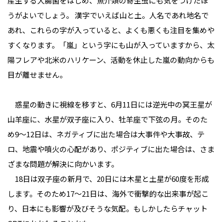
産生する大腸菌をはじめ、魚介類の寄生虫にも気をつけたほ
うがよいでしょう。 漢字でいえば山と土。人名であれ地名で
あれ、これらの字が入っていると、よくも悪くも注目を集めや
すくなります。「嵐」という字にも山が入っていますから、太
陽フレアや北米のハリケーン、活動を休止した嵐の動向からも
目が離せません。
惑星の動きに視線を移すと、6月11日には逆光中の冥王星が
山羊座に、水星が双子座に入り、牡羊座で下弦の月。そのた
め9〜12日は、ネガティブに出た場合は大事件や大事故、テ
ロ、地震や噴火の心配があり、ポジティブに出た場合は、さま
ざまな問題が解決に向かいます。
18日は双子座の新月で、20日には木星と土星が60度を形成
します。そのため17〜21日は、海外で衝撃的な出来事が起こ
り、日本にも影響が及びそうな気配。もしかしたらチャット