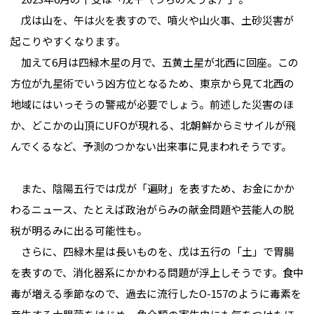
戊は山を、午は火を表すので、噴火や山火事、土砂災害が
起こりやすくなります。
加えて6月は四緑木星の月で、五黄土星が北西に回座。この
方位が九星術でいう凶方位となるため、東京から見て北西の
地域にはいっそうの警戒が必要でしょう。前述した災害のほ
か、どこかの山頂にUFOが現れる、北朝鮮からミサイルが飛
んでくるなど、予測のつかない出来事に見まわれそうです。
また、陰陽五行では戊が「遍財」を表すため、お金にかか
わるニュース、たとえば政治がらみの献金問題や芸能人の脱
税が明るみに出る可能性も。
さらに、四緑木星は長いものを、戊は五行の「土」で胃腸
を表すので、消化器系にかかわる問題が浮上しそうです。食中
毒が増える季節なので、過去に流行したO-157のように毒素を