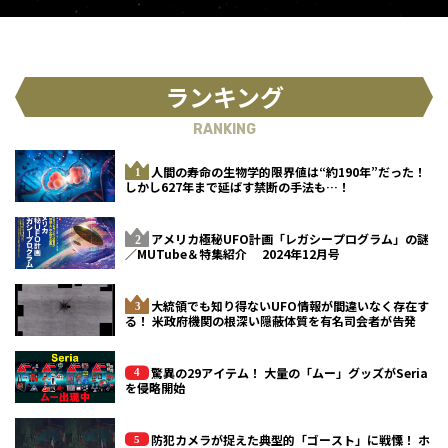
ランキング
RANKING
人間の寿命の生物学的限界値は“約190年”だった！
しかし627年まで延ばす禁断の手法も…！
アメリカ極秘UFO計画「レガシープログラム」の謎
／MUTube＆特集紹介 2024年12月号
大統領でも知り得ないUFO情報が間違いなく存在す
る！ 米政府機関の根深い隠蔽体質を有名司会者が告発
驚異の29アイテム！ 大量の「ムー」グッズがSeria
を侵略開始
防犯カメラが捉えた典型的「ゴースト」に戦慄！ ホ