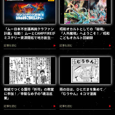
「ムー日本不思議再興クラファン
昭和オカルトとしての「秘境」
計画」始動！ ムーとCAMPFIREが
「人外魔境」へようこそ！／昭和
ミステリー資源開拓で地方創生を
こどもオカルト回顧録
加速します
記事を読む
記事を読む
和紙でつくる護符「折符」の教室
雨の日は、ひとだまを集めて／
に参加！／辛酸なめ子の｢魂活巡
「むうやん」４コマ漫画
業｣
記事を読む
記事を読む