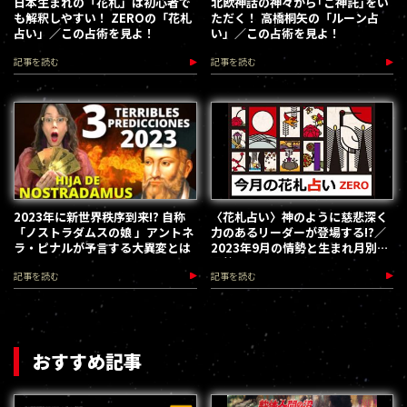
日本生まれの「花札」は初心者で
北欧神話の神々から｢ご神託｣をい
も解釈しやすい！ ZEROの「花札
ただく！ 高橋桐矢の「ルーン占
占い」／この占術を見よ！
い」／この占術を見よ！
記事を読む
記事を読む
2023年に新世界秩序到来!? 自称
〈花札占い〉神のように慈悲深く
「ノストラダムスの娘 」アントネ
力のあるリーダーが登場する!?／
ラ・ピナルが予言する大異変とは
2023年9月の情勢と生まれ月別の
運勢
記事を読む
記事を読む
おすすめ記事