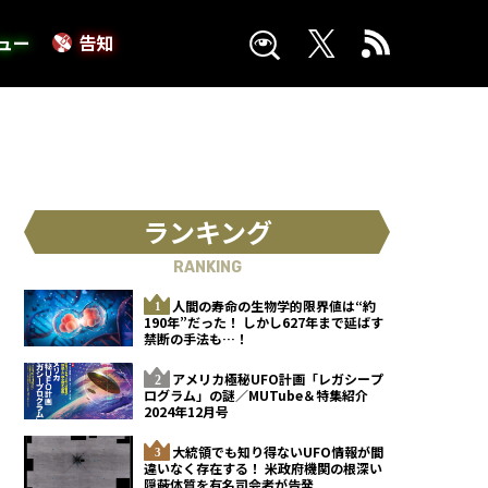
ュー
告知
ランキング
RANKING
人間の寿命の生物学的限界値は“約
190年”だった！ しかし627年まで延ばす
禁断の手法も…！
アメリカ極秘UFO計画「レガシープ
ログラム」の謎／MUTube＆特集紹介
2024年12月号
大統領でも知り得ないUFO情報が間
違いなく存在する！ 米政府機関の根深い
隠蔽体質を有名司会者が告発