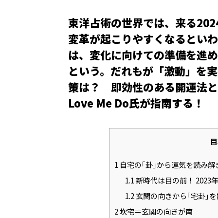
東洋占術の世界では、来る20
変革が起こりやすくなるといわ
は、変化に向けての準備を進め
という。だれもが「激動」を実
策は？ 即効性のある開運法と
Love Me Do氏が指南する！
目
1
自宅の｢卦｣から運気を読み解
1.1
新時代は目の前！ 2023
1.2
玄関の向きから｢宅卦｣を
2
坎宅＝玄関の向きが南