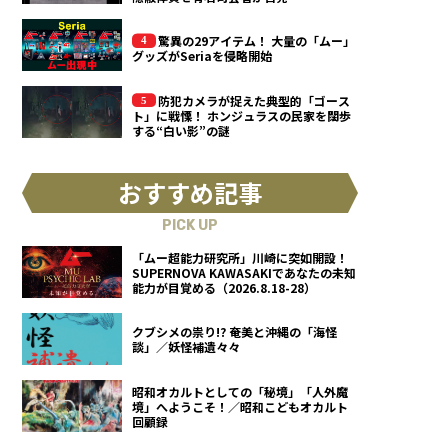
驚異の29アイテム！ 大量の「ムー」
グッズがSeriaを侵略開始
防犯カメラが捉えた典型的「ゴース
ト」に戦慄！ ホンジュラスの民家を闊歩
する“白い影”の謎
おすすめ記事
PICK UP
「ムー超能力研究所」川崎に突如開設！
SUPERNOVA KAWASAKIであなたの未知
能力が目覚める（2026.8.18-28）
クブシメの祟り!? 奄美と沖縄の「海怪
談」／妖怪補遺々々
昭和オカルトとしての「秘境」「人外魔
境」へようこそ！／昭和こどもオカルト
回顧録