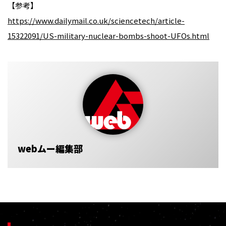
【参考】
https://www.dailymail.co.uk/sciencetech/article-
15322091/US-military-nuclear-bombs-shoot-UFOs.html
webムー編集部