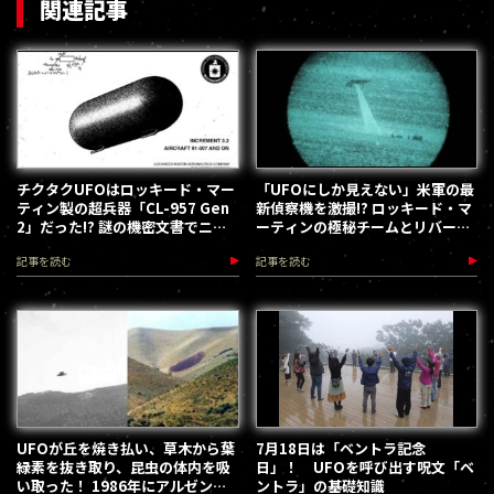
関連記事
チクタクUFOはロッキード・マー
「UFOにしか見えない」米軍の最
ティン製の超兵器「CL-957 Gen
新偵察機を激撮!? ロッキード・マ
2」だった!? 謎の機密文書でニミ
ーティンの極秘チームとリバース
ッツUFO事件に新展開！
エンジニアリングの謎
記事を読む
記事を読む
UFOが丘を焼き払い、草木から葉
7月18日は「ベントラ記念
緑素を抜き取り、昆虫の体内を吸
日」！ UFOを呼び出す呪文「ベ
い取った！ 1986年にアルゼンチ
ントラ」の基礎知識