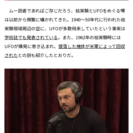
ムー読者であればご存じだろう、核実験とUFOをめぐる噂
は以前から頻繁に囁かれてきた。1940～50年代に行われた核
実験現場周辺の空に、UFOが多数飛来していたという事実は
学術誌でも発表されている
。また、1962年の核実験時には
UFOが爆発に巻き込まれ、
墜落した機体が米軍によって回収
された
との説も紹介したとおりだ。