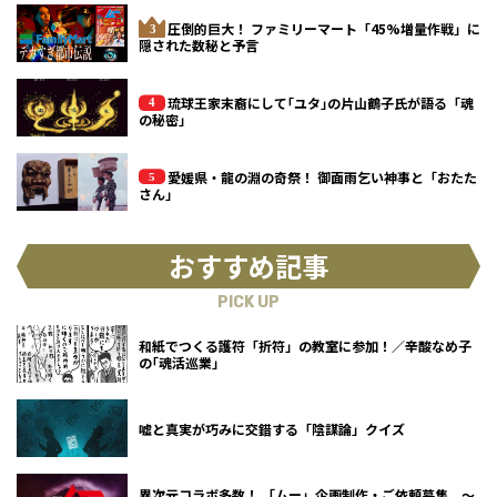
圧倒的巨大！ ファミリーマート「45%増量作戦」に
隠された数秘と予言
琉球王家末裔にして｢ユタ｣の片山鶴子氏が語る「魂
の秘密」
愛媛県・龍の淵の奇祭！ 御面雨乞い神事と「おたた
さん」
おすすめ記事
PICK UP
和紙でつくる護符「折符」の教室に参加！／辛酸なめ子
の｢魂活巡業｣
嘘と真実が巧みに交錯する「陰謀論」クイズ
異次元コラボ多数！ 「ムー」企画制作・ご依頼募集 ～