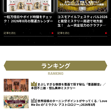
一粒万倍日やボイド時間をチェッ
コスモアイルフェスティバル2026
ク！ 2026年8月の開運カレンダー
と能登ミステリー周遊で地方創
生！ ムー完全協力のクラファン
第３弾が始動
記事を読む
記事を読む
ランキング
RANKING
まぶしすぎる尊顔を覆面で隠す秘仏「覆面観音」／
本田不二雄・怪仏異神ミステリー
世界規模のターニングポイントがやってくる／Love
Me Do の｢ミラクル･アストロロジー｣2026年8月