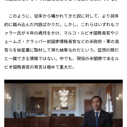
このように、従来から囁かれてきた説に対して、より具体
的に踏み込んだ内容ばかりだ。しかし、これらはいずれもフ
ァラー氏が４年の歳月をかけ、マルコ・ルビオ国務長官やジ
ェームズ・クラッパー前国家情報長官などの米政府・軍の高
官らを秘密裏に取材して得た結果なのだという。空想の類だ
と一蹴できる情報ではない。中でも、現役の米閣僚であるル
ビオ国務長官の発言は極めて重大だ。