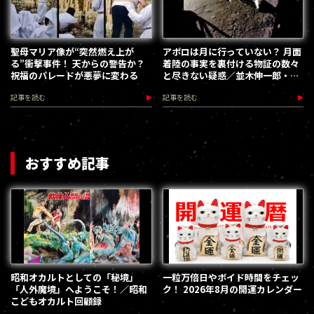
聖母マリア像が“突然燃え上が
アポロは月に行っていない？ 月面
る”衝撃事件！ 天からの警告か？
着陸の事実を裏付ける物証の数々
祝福のパレードが悪夢に変わる
と尽きない疑惑／並木伸一郎・月
の都市伝説
記事を読む
記事を読む
おすすめ記事
昭和オカルトとしての「秘境」
一粒万倍日やボイド時間をチェッ
「人外魔境」へようこそ！／昭和
ク！ 2026年8月の開運カレンダー
こどもオカルト回顧録