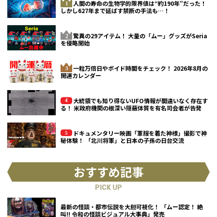
人間の寿命の生物学的限界値は“約190年”だった！
しかし627年まで延ばす禁断の手法も…！
驚異の29アイテム！ 大量の「ムー」グッズがSeria
を侵略開始
一粒万倍日やボイド時間をチェック！ 2026年8月の
開運カレンダー
大統領でも知り得ないUFO情報が間違いなく存在す
る！ 米政府機関の根深い隠蔽体質を有名司会者が告発
ドキュメンタリー映画「軍服を着た神様」撮影で神
秘体験！ 「北川将軍」と日本の子孫の日台交流
おすすめ記事
PICK UP
最新の怪談・都市伝説を大胆可視化！ 「ムー認定！ 絶
叫!! 令和の怪談ビジュアル大事典」発売