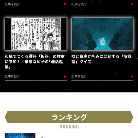
記事を読む
記事を読む
和紙でつくる護符「折符」の教室
嘘と真実が巧みに交錯する「陰謀
に参加！／辛酸なめ子の｢魂活巡
論」クイズ
業｣
記事を読む
記事を読む
ランキング
RANKING