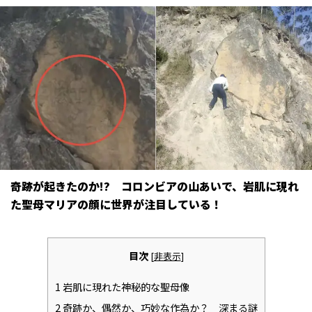
奇跡が起きたのか!? コロンビアの山あいで、岩肌に現れ
た聖母マリアの顔に世界が注目している！
目次
[
非表示
]
1
岩肌に現れた神秘的な聖母像
2
奇跡か、偶然か、巧妙な作為か？ 深まる謎