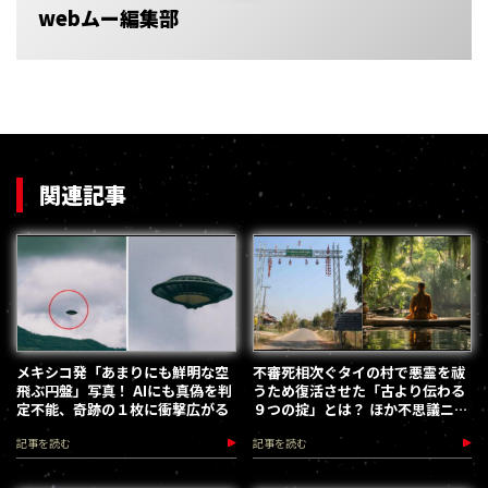
webムー編集部
関連記事
メキシコ発「あまりにも鮮明な空
不審死相次ぐタイの村で悪霊を祓
飛ぶ円盤」写真！ AIにも真偽を判
うため復活させた「古より伝わる
定不能、奇跡の１枚に衝撃広がる
９つの掟」とは？ ほか不思議ニュ
ースまとめ／web MU HOT
記事を読む
記事を読む
PRESS