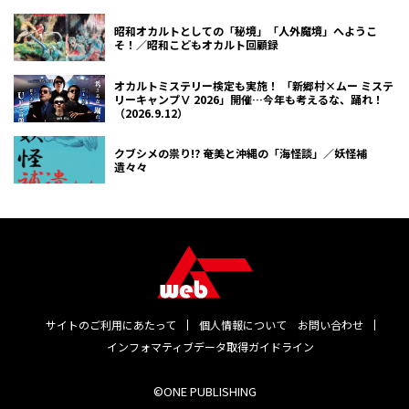
昭和オカルトとしての「秘境」「人外魔境」へようこ
そ！／昭和こどもオカルト回顧録
オカルトミステリー検定も実施！ 「新郷村×ムー ミステ
リーキャンプⅤ 2026」開催…今年も考えるな、踊れ！
（2026.9.12）
クブシメの祟り!? 奄美と沖縄の「海怪談」／妖怪補
遺々々
サイトのご利用にあたって
個人情報について
お問い合わせ
インフォマティブデータ取得ガイドライン
©ONE PUBLISHING