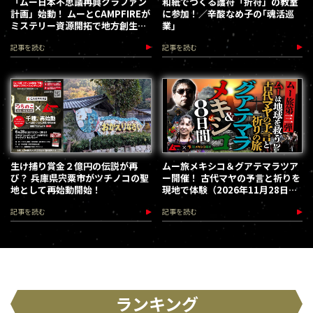
「ムー日本不思議再興クラファン
和紙でつくる護符「折符」の教室
計画」始動！ ムーとCAMPFIREが
に参加！／辛酸なめ子の｢魂活巡
ミステリー資源開拓で地方創生を
業｣
加速します
記事を読む
記事を読む
生け捕り賞金２億円の伝説が再
ムー旅メキシコ＆グアテマラツア
び？ 兵庫県宍粟市がツチノコの聖
ー開催！ 古代マヤの予言と祈りを
地として再始動開始！
現地で体験（2026年11月28日～
12月5日）
記事を読む
記事を読む
ランキング