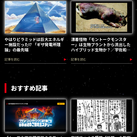
やはりピラミッドは巨大エネルギ
漂着怪物「モントークモンスタ
ー施設だった!? 「ギザ発電所理
ー」は生物プラントから流出した
論」の最先端
ハイブリッド生物か？／宇佐和
通・ヒストリーチャンネルレビュ
記事を読む
記事を読む
ー
おすすめ記事