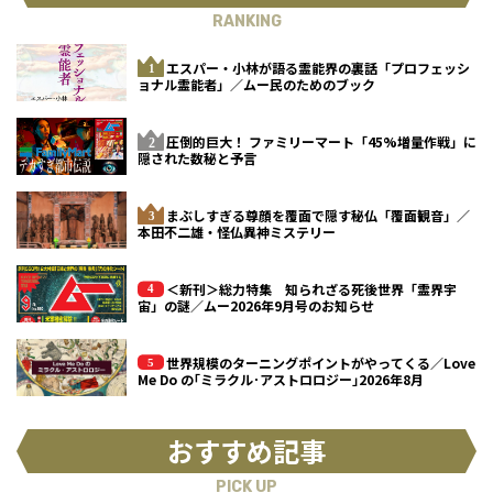
RANKING
エスパー・小林が語る霊能界の裏話「プロフェッシ
ョナル霊能者」／ムー民のためのブック
圧倒的巨大！ ファミリーマート「45%増量作戦」に
隠された数秘と予言
まぶしすぎる尊顔を覆面で隠す秘仏「覆面観音」／
本田不二雄・怪仏異神ミステリー
＜新刊＞総力特集 知られざる死後世界「霊界宇
宙」の謎／ムー2026年9月号のお知らせ
世界規模のターニングポイントがやってくる／Love
Me Do の｢ミラクル･アストロロジー｣2026年8月
おすすめ記事
PICK UP