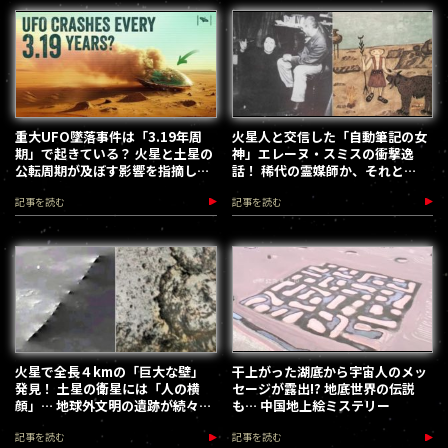
重大UFO墜落事件は「3.19年周
火星人と交信した「自動筆記の女
期」で起きている？ 火星と土星の
神」エレーヌ・スミスの衝撃逸
公転周期が及ぼす影響を指摘した
話！ 稀代の霊媒師か、それと
最新研究
も…!?
記事を読む
記事を読む
火星で全長４kmの「巨大な壁」
干上がった湖底から宇宙人のメッ
発見！ 土星の衛星には「人の横
セージが露出!? 地底世界の伝説
顔」… 地球外文明の遺跡が続々明
も… 中国地上絵ミステリー
らかになる！
記事を読む
記事を読む