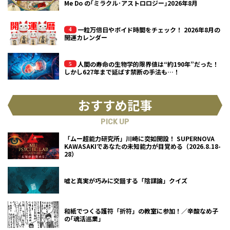
Me Do の｢ミラクル･アストロロジー｣2026年8月
一粒万倍日やボイド時間をチェック！ 2026年8月の
開運カレンダー
人間の寿命の生物学的限界値は“約190年”だった！
しかし627年まで延ばす禁断の手法も…！
おすすめ記事
PICK UP
「ムー超能力研究所」川崎に突如開設！ SUPERNOVA
KAWASAKIであなたの未知能力が目覚める（2026.8.18-
28）
嘘と真実が巧みに交錯する「陰謀論」クイズ
和紙でつくる護符「折符」の教室に参加！／辛酸なめ子
の｢魂活巡業｣