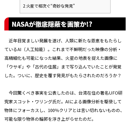
2
火星で相次ぐ“奇妙な発見”
NASAが徹底隠蔽を画策か!?
近年目覚ましい発展を遂げ、人類に新たな恩恵をもたらし
ているAI（人工知能）。これまで不鮮明だった映像の分析・
高精細化も可能になった結果、火星の地表を捉えた画像に
「ウサギ」や「古代の住居」まで写り込んでいたことが発覚
した。ついに、歴史を覆す発見がもたらされたのだろうか？
今回驚くべき事実を公表したのは、台湾在住の著名UFO研
究家スコット・ワリング氏だ。AIによる画像分析を駆使して
物体にフォーカスし、100％クリアとは言い切れないものの、
可能な限り物体の輪郭を浮き上がらせたのだ。