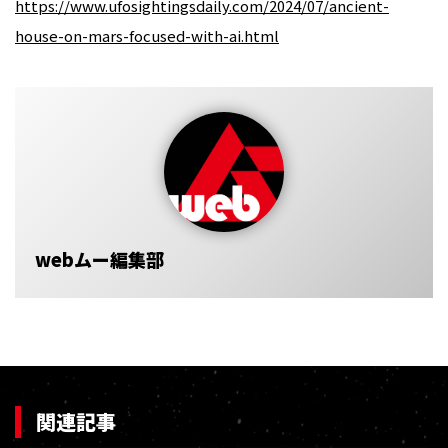
https://www.ufosightingsdaily.com/2024/07/ancient-
house-on-mars-focused-with-ai.html
webムー編集部
関連記事