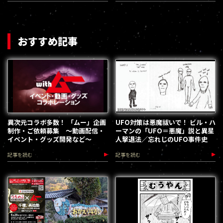
おすすめ記事
異次元コラボ多数！ 「ムー」企画
UFO対策は悪魔祓いで！ ビル・ハ
制作・ご依頼募集 ～動画配信・
ーマンの「UFO＝悪魔」説と異星
イベント・グッズ開発など～
人撃退法／忘れじのUFO事件史
記事を読む
記事を読む