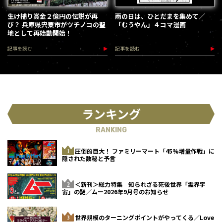
生け捕り賞金２億円の伝説が再
雨の日は、ひとだまを集めて／
び？ 兵庫県宍粟市がツチノコの聖
「むうやん」４コマ漫画
地として再始動開始！
記事を読む
記事を読む
ランキング
RANKING
圧倒的巨大！ ファミリーマート「45%増量作戦」に
隠された数秘と予言
＜新刊＞総力特集 知られざる死後世界「霊界宇
宙」の謎／ムー2026年9月号のお知らせ
世界規模のターニングポイントがやってくる／Love