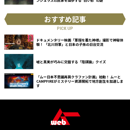
ンジュラスの民家を闊歩する“白い影”の謎
おすすめ記事
PICK UP
ドキュメンタリー映画「軍服を着た神様」撮影で神秘体
験！ 「北川将軍」と日本の子孫の日台交流
嘘と真実が巧みに交錯する「陰謀論」クイズ
「ムー日本不思議再興クラファン計画」始動！ ムーと
CAMPFIREがミステリー資源開拓で地方創生を加速しま
す