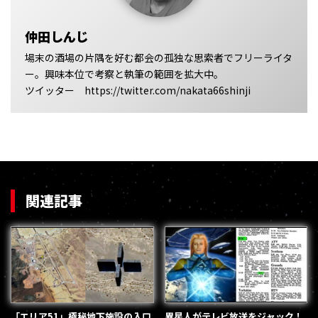
仲田しんじ
場末の酒場の片隅を好む都会の孤独な思索者でフリーライタ
ー。興味本位で考察と執筆の範囲を拡大中。
ツイッター https://twitter.com/nakata66shinji
関連記事
「エリア51」極秘地下施設の入口
異星人がテレビ放送をジャック！