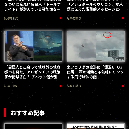
をついに発見!? 異星人「トールホ
「アシュタールのヴリロン」が人
ワイト」が潜んでいる可能性を著
類に伝えた衝撃的メッセージと
名研究家が指摘
は？
記事を読む
記事を読む
「異星人と出会って地球外の地底
米フロリダの空港に「銀玉UFO」
都市も見た」アルゼンチンの政治
出現！ 軍の活動と不気味にリンク
家が衝撃告白！ チベット僧が引き
する飛行球体の謎
合わせた“進化した種族”の謎
記事を読む
記事を読む
おすすめ記事