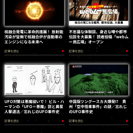
核融合発電に革命的進展！ 放射能
不思議な体験談、身近な噂や都市
汚染が皆無で核融合炉が自動車の
伝説を大募集！ 読者投稿「webム
エンジンになる未来へ
ー民広場」オープン
記事を読む
記事を読む
UFO対策は悪魔祓いで！ ビル・ハ
中国版ツングースカ大爆発!? 貴
ーマンの「UFO＝悪魔」説と異星
州「空中怪車事件」の謎／忘れじ
人撃退法／忘れじのUFO事件史
のUFO事件史
記事を読む
記事を読む