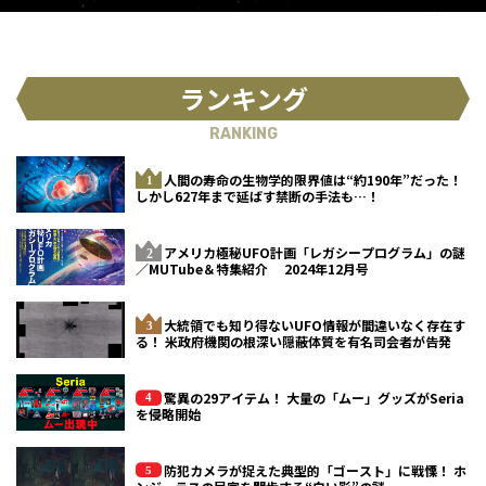
ランキング
RANKING
人間の寿命の生物学的限界値は“約190年”だった！
しかし627年まで延ばす禁断の手法も…！
アメリカ極秘UFO計画「レガシープログラム」の謎
／MUTube＆特集紹介 2024年12月号
大統領でも知り得ないUFO情報が間違いなく存在す
る！ 米政府機関の根深い隠蔽体質を有名司会者が告発
驚異の29アイテム！ 大量の「ムー」グッズがSeria
を侵略開始
防犯カメラが捉えた典型的「ゴースト」に戦慄！ ホ