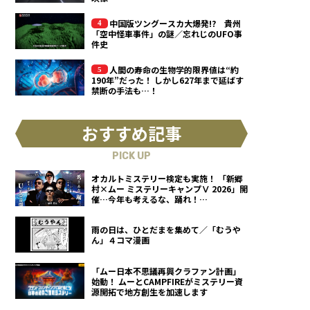
中国版ツングースカ大爆発!? 貴州
「空中怪車事件」の謎／忘れじのUFO事
件史
人間の寿命の生物学的限界値は“約
190年”だった！ しかし627年まで延ばす
禁断の手法も…！
おすすめ記事
PICK UP
オカルトミステリー検定も実施！ 「新郷
村×ムー ミステリーキャンプⅤ 2026」開
催…今年も考えるな、踊れ！
（2026.9.12）
雨の日は、ひとだまを集めて／「むうや
ん」４コマ漫画
「ムー日本不思議再興クラファン計画」
始動！ ムーとCAMPFIREがミステリー資
源開拓で地方創生を加速します