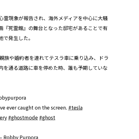
心霊現象が報告され、海外メディアを中心に大騒
画『死霊館』の舞台となった邸宅があることで有
地で発生した。
親族や婚約者を連れてテスラ車に乗り込み、ドラ
内を通る道路に車を停めた時、誰も予期していな
obbypurpora
ve ever caught on the screen.
#tesla
ery
#ghostmode
#ghost
 – Robby Purpora