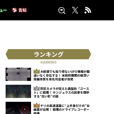
ュー
告知
ランキング
RANKING
大統領でも知り得ないUFO情報が間
違いなく存在する！ 米政府機関の根深い
隠蔽体質を有名司会者が告発
防犯カメラが捉えた典型的「ゴース
ト」に戦慄！ ホンジュラスの民家を闊歩
する“白い影”の謎
チリの高速道路に“上半身だけの”女
幽霊が出現！ 戦慄のドライブレコーダー
映像