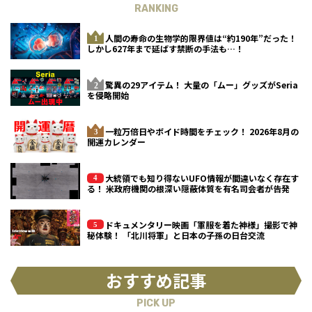
RANKING
人間の寿命の生物学的限界値は“約190年”だった！
しかし627年まで延ばす禁断の手法も…！
驚異の29アイテム！ 大量の「ムー」グッズがSeria
を侵略開始
一粒万倍日やボイド時間をチェック！ 2026年8月の
開運カレンダー
大統領でも知り得ないUFO情報が間違いなく存在す
る！ 米政府機関の根深い隠蔽体質を有名司会者が告発
ドキュメンタリー映画「軍服を着た神様」撮影で神
秘体験！ 「北川将軍」と日本の子孫の日台交流
おすすめ記事
PICK UP