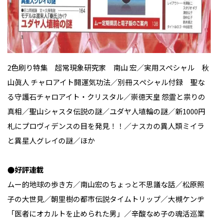
2色刷り特集 超常現象研究家 南山 宏／実用スペシャル 秋
山眞人 チャロアイト開運気功法／別冊スペシャル付録 聖な
る守護石チャロアイト・クリスタル／崇徳天皇 怨霊と祟りの
真相／聖山シャスタ伝説の謎／ユダヤ人埴輪の謎／新1000円
札にプロヴィデンスの目を発見！！／ナスカの異人類ミイラ
と異星人グレイの謎／ほか
●好評連載
ムー的地球の歩き方／南山宏のちょっと不思議な話／松原照
子の大世見／朝里樹の都市伝説タイムトリップ／大槻ケンヂ
「医者にオカルトを止められた男」／辛酸なめ子の魂活巡業