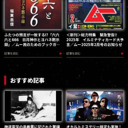
ふたつの預言が一致する!?「六六
＜新刊＞総力特集 緊急警告‼
六と666 日月神示とヨハネ黙示
2025年 イルミナティカード大予
録」／ムー民のためのブックガイ
言／ムー2025年2月号のお知らせ
ド
記事を読む
記事を読む
おすすめ記事
神道霊学の奥義書に記された驚嘆
オカルトミステリー検定も実施！