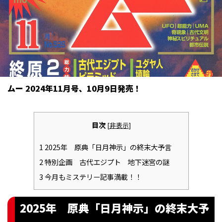
ムー 2024年11月号、10月9日発売！
目次
[
非表示
]
1
2025年 原典「日月神示」の終末大予言
2
特別企画 古代エジプト 地下迷宮の謎
3
今月もミステリー記事満載！！
2025年 原典「日月神示」の終末大予