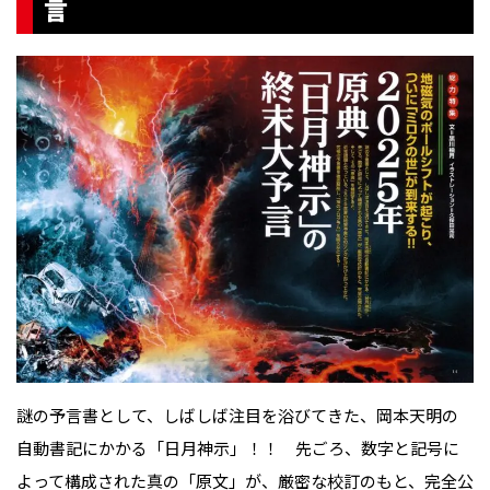
言
謎の予言書として、しばしば注目を浴びてきた、岡本天明の
自動書記にかかる「日月神示」！！ 先ごろ、数字と記号に
よって構成された真の「原文」が、厳密な校訂のもと、完全公