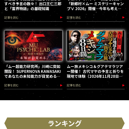
すべき予言の数々！ 出口王仁三郎
「新郷村×ムー ミステリーキャン
と「霊界物語」の基礎知識
プⅤ 2026」開催…今年も考える
な、踊れ！（2026.9.12）
記事を読む
記事を読む
「ムー超能力研究所」川崎に突如
ムー旅メキシコ＆グアテマラツア
開設！ SUPERNOVA KAWASAKI
ー開催！ 古代マヤの予言と祈りを
であなたの未知能力が目覚める
現地で体験（2026年11月28日～
（2026.8.18-28）
12月5日）
記事を読む
記事を読む
ランキング