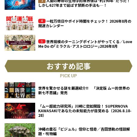
人間の寿命の生物学的限界値は“約190年”だった！
しかし627年まで延ばす禁断の手法も…！
一粒万倍日やボイド時間をチェック！ 2026年8月の
開運カレンダー
世界規模のターニングポイントがやってくる／Love
Me Do の｢ミラクル･アストロロジー｣2026年8月
おすすめ記事
PICK UP
世界を驚かせる謎を厳選紹介!! 「決定版 ムー的世界の
新七不思議」発売
「ムー超能力研究所」川崎に突如開設！ SUPERNOVA
KAWASAKIであなたの未知能力が目覚める（2026.8.18-
28）
沖縄の霊石「ビジュル」信仰と怪奇／吉田悠軌の怪談解
題・呪物編