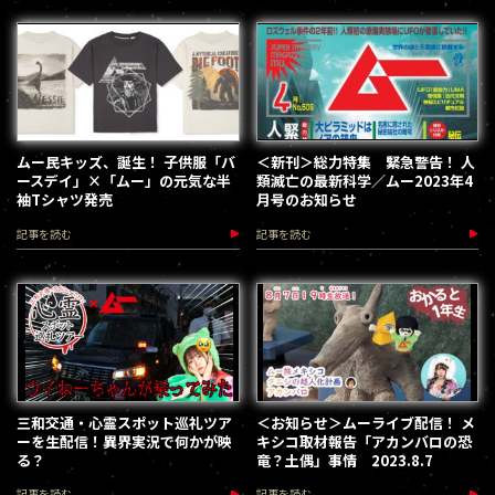
ムー民キッズ、誕生！ 子供服「バ
＜新刊＞総力特集 緊急警告！ 人
ースデイ」×「ムー」の元気な半
類滅亡の最新科学／ムー2023年4
袖Tシャツ発売
月号のお知らせ
記事を読む
記事を読む
三和交通・心霊スポット巡礼ツア
＜お知らせ＞ムーライブ配信！ メ
ーを生配信！異界実況で何かが映
キシコ取材報告「アカンバロの恐
る？
竜？土偶」事情 2023.8.7
記事を読む
記事を読む