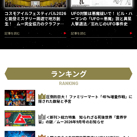
コスモアイルフェスティバル2026
UFO対策は悪魔祓いで！ ビル・ハ
と能登ミステリー周遊で地方創
ーマンの「UFO＝悪魔」説と異星
生！ ムー完全協力のクラファン
人撃退法／忘れじのUFO事件史
第３弾が始動
記事を読む
記事を読む
ランキング
RANKING
圧倒的巨大！ ファミリーマート「45%増量作戦」に
隠された数秘と予言
＜新刊＞総力特集 知られざる死後世界「霊界宇
宙」の謎／ムー2026年9月号のお知らせ